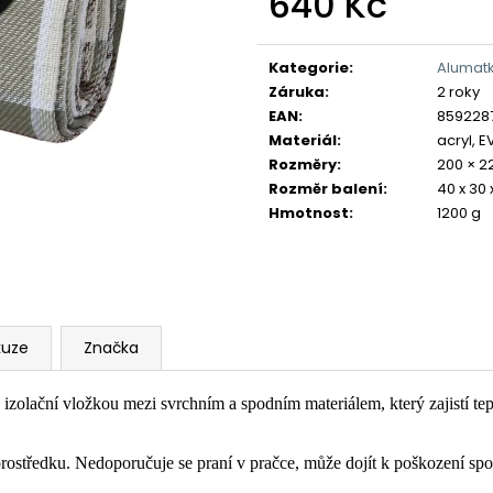
640 Kč
Měrná
cena:
Kategorie
:
Alumatk
Záruka
:
2 roky
EAN
:
859228
Materiál
:
acryl, 
Rozměry
:
200 × 2
Rozměr balení
:
40 x 30 
Hmotnost
:
1200 g
kuze
Značka
izolační vložkou mezi svrchním a spodním materiálem, který zajistí tep
prostředku. Nedoporučuje se praní v pračce, může dojít k poškození sp