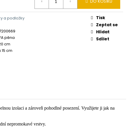
DO KOŠÍKU
Tisk
y a podložky
Zeptat se
7200669
Hlídat
EVA pěna
Sdílet
20 cm
x 15 cm
elnou izolaci a zároveň pohodlné posezení. Využijete ji jak na
odní nepromokavé vrstvy.