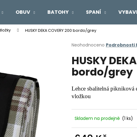
OBUV
BATOHY
SPANÍ
VYBAV
dložky
HUSKY DEKA COVERY 200 bordo/grey
Co potřebujete najít?
Průměrné
Neohodnoceno
Podrobnosti
hodnocení
HUSKY DEKA
produktu
HLEDAT
je
bordo/grey
0,0
z
5
Doporučujeme
hvězdiček.
Lehce sbalitelná pikniková
vložkou
Skladem na prodejně
(1 ks)