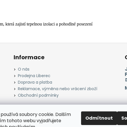
, která zajistí tepelnou izolaci a pohodlné posezení
Informace
O nás
Prodejna Liberec
Doprava a platba
Reklamace, výměna nebo vrácení zboží
Obchodní podmínky
používá soubory cookie. Dalším
Odmítnout
S
Instagram
Facebook
Heureka.cz
Zboží.cz
m tohoto webu vyjadřujete
ejich používáním.