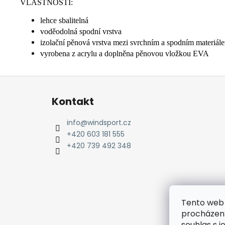
VLASTNOSTI:
lehce sbalitelná
voděodolná spodní vrstva
izolační pěnová vrstva mezi svrchním a spodním materiálem
vyrobena z acrylu a doplněna pěnovou vložkou EVA
Z
á
Kontakt
p
a
info
@
windsport.cz
t
+420 603 181 555
í
+420 739 492 348
Tento web 
procházení
souhlas s j