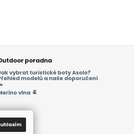
Outdoor poradna
Jak vybrat turistické boty Asolo?
Přehled modelů a naše doporučení
🥾
Merino vlna 🐏
ouhlasím