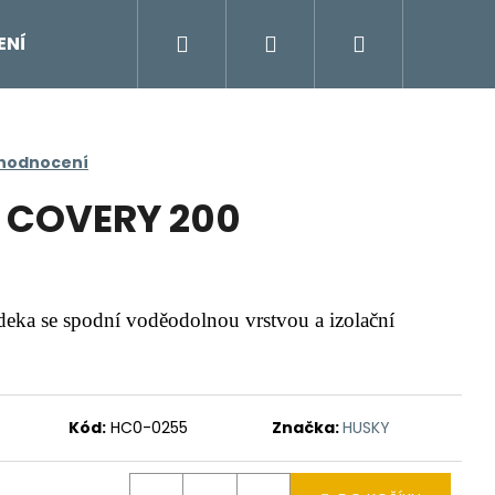
Hledat
Přihlášení
Nákupní
ENÍ
DOPLŇKY
Moje objednávka
Znač
košík
 hodnocení
 COVERY 200
 deka se spodní voděodolnou vrstvou a izolační
Kód:
HC0-0255
Značka:
HUSKY