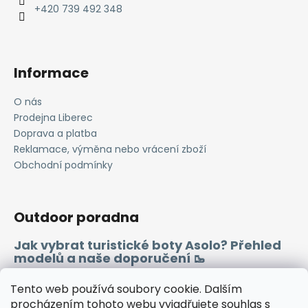
í
+420 739 492 348
p
r
v
k
Informace
y
v
O nás
ý
Prodejna Liberec
p
i
Doprava a platba
s
Reklamace, výměna nebo vrácení zboží
u
Obchodní podmínky
Outdoor poradna
Jak vybrat turistické boty Asolo? Přehled
modelů a naše doporučení 🥾
Merino vlna 🐏
Tento web používá soubory cookie. Dalším
procházením tohoto webu vyjadřujete souhlas s