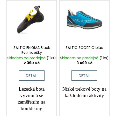
V
í
a
ý
p
j
p
r
í
i
o
t
s
d
?
p
u
r
k
o
SALTIC ENIGMA Black
SALTIC SCORPIO blue
t
Evo lezečky
d
ů
Skladem na prodejně
(1 ks)
Skladem na prodejně
(1 ks)
HLEDAT
u
2 390 Kč
3 499 Kč
k
t
DETAIL
DETAIL
ů
D
o
Lezecká bota
Nízké trekové boty na
p
vyvinutá se
každodenní aktivity
o
zaměřením na
r
bouldering
u