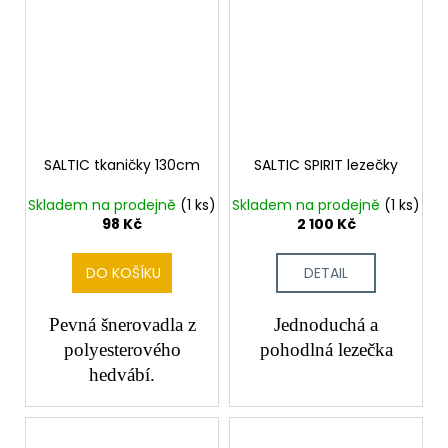
SALTIC tkaničky 130cm
SALTIC SPIRIT lezečky
Skladem na prodejně
(1 ks)
Skladem na prodejně
(1 ks)
98 Kč
2 100 Kč
DO KOŠÍKU
DETAIL
Pevná šnerovadla z
Jednoduchá a
polyesterového
pohodlná lezečka
hedvábí.