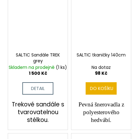
SALE
SALTIC Sandále TREK
SALTIC tkaničky 140cm
grey
Skladem na prodejně
(1 ks)
Na dotaz
1 500 Kč
98 Kč
DETAIL
DO KOŠÍKU
Trekové sandále s
Pevná šnerovadla z
tvarovatelnou
polyesterového
stélkou.
hedvábí.