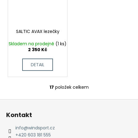
SALTIC AVAX lezečky
Skladem na prodejně
(1 ks)
2 350 Kč
DETAIL
17
položek celkem
O
v
Z
l
á
á
Kontakt
d
p
a
a
info
@
windsport.cz
c
t
+420 603 181 555
í