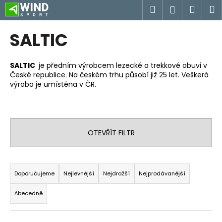
K
Přejít
Hledat
Náku
M
Přihlášen
na
o
obsah
Zpět
Zpět
košík
š
SALTIC
í
C
k
o
SALTIC
je předním výrobcem lezecké a trekkové obuvi v
České republice. Na českém trhu působí již 25 let. Veškerá
p
výroba je umístěna v ČR.
o
t
ř
e
OTEVŘÍT FILTR
b
u
Ř
j
a
Doporučujeme
Nejlevnější
Nejdražší
Nejprodávanější
e
z
t
Abecedně
e
e
n
n