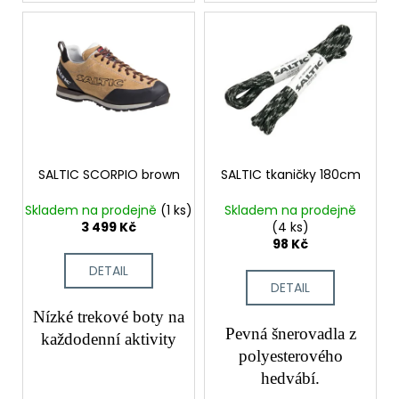
č
u
j
e
m
e
SALTIC SCORPIO brown
SALTIC tkaničky 180cm
Skladem na prodejně
(1 ks)
Skladem na prodejně
3 499 Kč
(4 ks)
98 Kč
DETAIL
DETAIL
Nízké trekové boty na
Pevná šnerovadla z
každodenní aktivity
polyesterového
hedvábí.