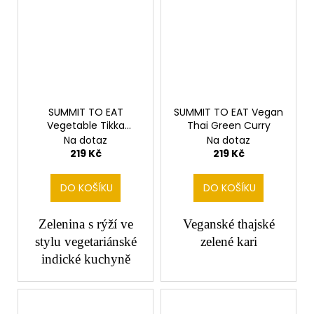
SUMMIT TO EAT
SUMMIT TO EAT Vegan
Vegetable Tikka
Thai Green Curry
Masala
Na dotaz
Na dotaz
219 Kč
219 Kč
DO KOŠÍKU
DO KOŠÍKU
Zelenina s rýží ve
Veganské thajské
stylu vegetariánské
zelené kari
indické kuchyně