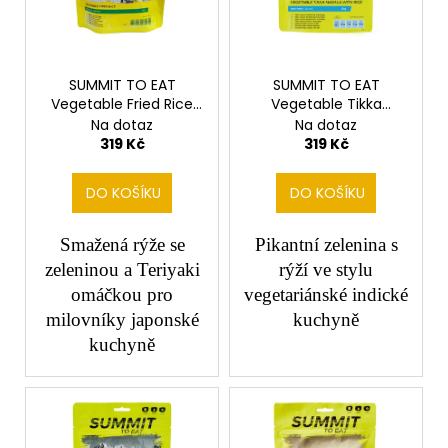
s
d
a
p
u
j
r
k
í
o
SUMMIT TO EAT
SUMMIT TO EAT
t
t
Vegetable Fried Rice
Vegetable Tikka
d
ů
?
velké
Masala velké
Na dotaz
Na dotaz
u
319 Kč
319 Kč
k
t
DO KOŠÍKU
DO KOŠÍKU
ů
HLEDAT
Smažená rýže se
Pikantní zelenina s
zeleninou a Teriyaki
rýží ve stylu
omáčkou pro
vegetariánské indické
D
milovníky japonské
kuchyně
o
kuchyně
p
o
r
u