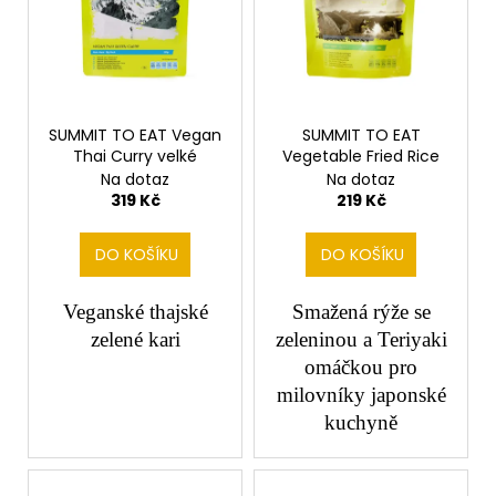
č
u
j
e
m
e
SUMMIT TO EAT Vegan
SUMMIT TO EAT
Thai Curry velké
Vegetable Fried Rice
Na dotaz
Na dotaz
319 Kč
219 Kč
DO KOŠÍKU
DO KOŠÍKU
Veganské thajské
Smažená rýže se
zelené kari
zeleninou a Teriyaki
omáčkou pro
milovníky japonské
kuchyně