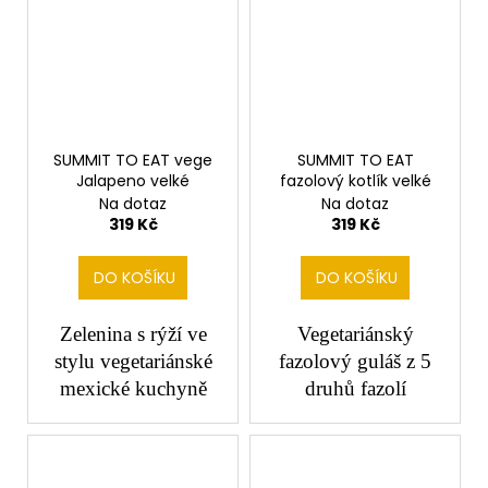
SUMMIT TO EAT vege
SUMMIT TO EAT
Jalapeno velké
fazolový kotlík velké
Na dotaz
Na dotaz
319 Kč
319 Kč
DO KOŠÍKU
DO KOŠÍKU
Zelenina s rýží ve
Vegetariánský
stylu vegetariánské
fazolový guláš z 5
mexické kuchyně
druhů fazolí