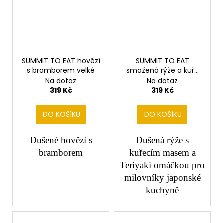
SUMMIT TO EAT hovězí
SUMMIT TO EAT
s bramborem velké
smažená rýže a kuře
velké
Na dotaz
Na dotaz
319 Kč
319 Kč
DO KOŠÍKU
DO KOŠÍKU
Dušené hovězí s
Dušená rýže s
bramborem
kuřecím masem a
Teriyaki omáčkou pro
milovníky japonské
kuchyně