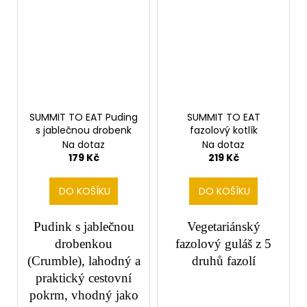
SUMMIT TO EAT Puding
SUMMIT TO EAT
s jablečnou drobenk
fazolový kotlík
Na dotaz
Na dotaz
179 Kč
219 Kč
DO KOŠÍKU
DO KOŠÍKU
Pudink s jablečnou
Vegetariánský
drobenkou
fazolový guláš z 5
(Crumble), lahodný a
druhů fazolí
praktický cestovní
pokrm, vhodný jako