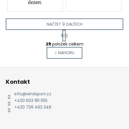
dezert.
NAČÍST 9 DALŠÍCH
S
1
2
t
O
r
29
položek celkem
v
á
NAHORU
l
n
k
á
o
d
Z
v
a
á
á
c
Kontakt
n
p
í
í
p
a
info
@
windsport.cz
r
t
+420 603 181 555
v
í
+420 739 492 348
k
y
v