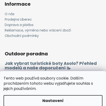
ý
Informace
p
i
O nás
s
Prodejna Liberec
u
Doprava a platba
Reklamace, výměna nebo vrácení zboží
Obchodní podmínky
Outdoor poradna
Jak vybrat turistické boty Asolo? Přehled
modelů a naše doporučení 🥾
Merino vlna 🐏
Tento web používá soubory cookie. Dalším
procházením tohoto webu vyjadřujete souhlas s
jejich používáním.
Instagram
Facebook
Heureka.cz
Zboží.cz
Nastavení