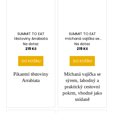
SUMMIT TO EAT
SUMMIT TO EAT
těstoviny Arrabiata
míchaná vajíčka se
sýrem
Na dotaz
Na dotaz
219 Kč
219 Kč
DO KOŠÍKU
DO KOŠÍKU
Pikantní těstoviny
Míchaná vajíčka se
Arrabiata
sýrem, lahodný a
praktický cestovní
pokrm, vhodné jako
snídaně