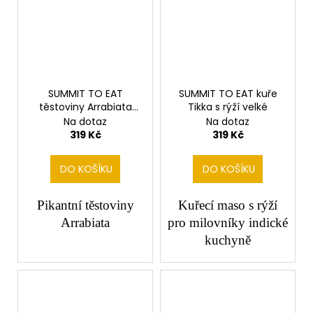
SUMMIT TO EAT
SUMMIT TO EAT kuře
těstoviny Arrabiata
Tikka s rýží velké
velké
Na dotaz
Na dotaz
319 Kč
319 Kč
DO KOŠÍKU
DO KOŠÍKU
Pikantní těstoviny
Kuřecí maso s rýží
Arrabiata
pro milovníky indické
kuchyně