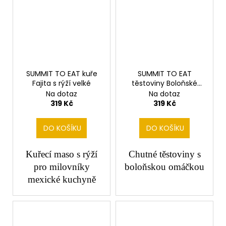
SUMMIT TO EAT kuře
SUMMIT TO EAT
Fajita s rýží velké
těstoviny Boloňské
velké
Na dotaz
Na dotaz
319 Kč
319 Kč
DO KOŠÍKU
DO KOŠÍKU
Kuřecí maso s rýží
Chutné těstoviny s
pro milovníky
boloňskou omáčkou
mexické kuchyně