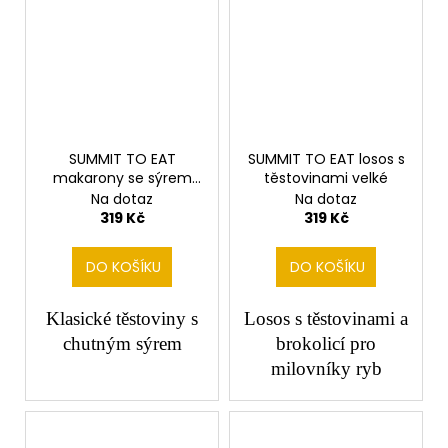
SUMMIT TO EAT
SUMMIT TO EAT losos s
makarony se sýrem
těstovinami velké
velké
Na dotaz
Na dotaz
319 Kč
319 Kč
DO KOŠÍKU
DO KOŠÍKU
Klasické těstoviny s
Losos s těstovinami a
chutným sýrem
brokolicí pro
milovníky ryb