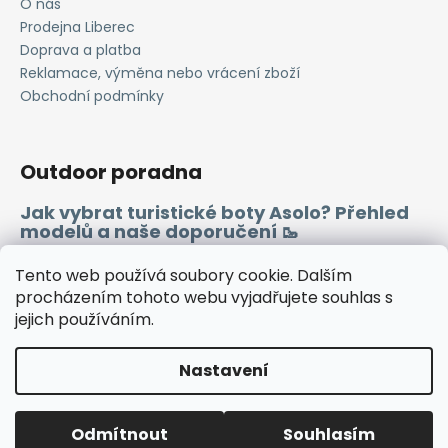
O nás
a
Prodejna Liberec
j
Doprava a platba
í
Reklamace, výměna nebo vrácení zboží
Obchodní podmínky
t
?
Outdoor poradna
Jak vybrat turistické boty Asolo? Přehled
modelů a naše doporučení 🥾
HLEDAT
Merino vlna 🐏
Tento web používá soubory cookie. Dalším
procházením tohoto webu vyjadřujete souhlas s
D
jejich používáním.
Instagram
Facebook
Heureka.cz
Zboží.cz
o
p
Nastavení
o
r
Vytvořil Shoptet
u
Odmítnout
Souhlasím
Copyright 2026
WINDSPORT
. Všechna práva vyhrazena.
🔷TUTO SOBOTU ZAVŘENO🔷