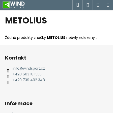
K
Přejít
Hledat
Náku
M
Přihlášen
na
o
obsah
Zpět
Zpět
košík
š
METOLIUS
í
C
k
o
Žádné produkty značky
METOLIUS
nebyly nalezeny...
p
o
Z
t
á
Kontakt
ř
p
e
a
info
@
windsport.cz
b
t
+420 603 181 555
u
í
+420 739 492 348
j
e
t
Informace
e
n