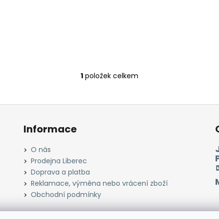
1
položek celkem
O
v
l
á
d
Informace
a
c
O nás
í
Prodejna Liberec
p
Doprava a platba
r
Reklamace, výměna nebo vrácení zboží
v
Obchodní podmínky
k
y