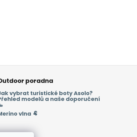
Outdoor poradna
Jak vybrat turistické boty Asolo?
Přehled modelů a naše doporučení
🥾
Merino vlna 🐏