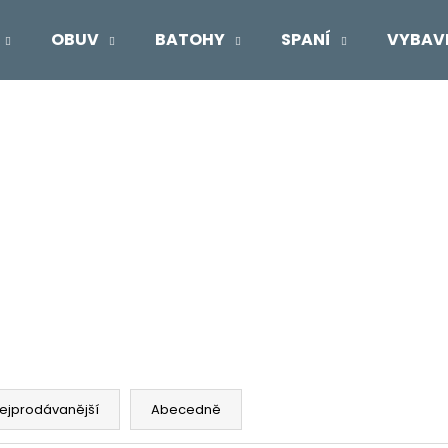
OBUV
BATOHY
SPANÍ
VYBAV
Co potřebujete najít?
HLEDAT
Doporučujeme
ejprodávanější
Abecedně