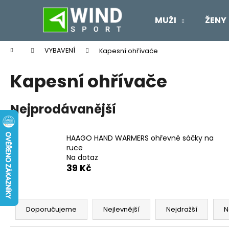
K
Přejít
na
o
MUŽI
ŽENY
obsah
Zpět
Zpět
š
do
do
í
Domů
VYBAVENÍ
Kapesní ohřívače
k
obchodu
obchodu
Kapesní ohřívače
Nejprodávanější
HAAGO HAND WARMERS ohřevné sáčky na
ruce
Na dotaz
39 Kč
Ř
a
Doporučujeme
Nejlevnější
Nejdražší
N
z