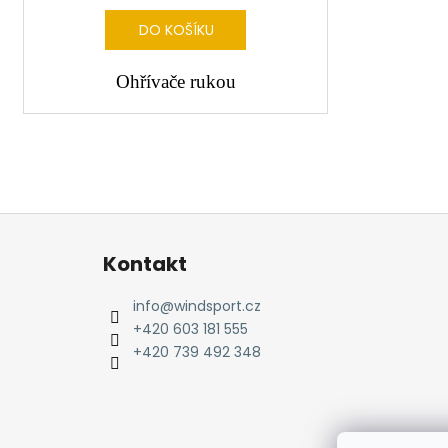
DO KOŠÍKU
Ohřívače rukou
Z
á
Kontakt
p
a
info
@
windsport.cz
t
+420 603 181 555
í
+420 739 492 348