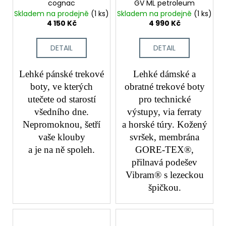
cognac
GV ML petroleum
Skladem na prodejně
(1 ks)
Skladem na prodejně
(1 ks)
4 150 Kč
4 990 Kč
DETAIL
DETAIL
Lehké pánské trekové
Lehké dámské a
boty, ve kterých
obratné trekové boty
utečete od starostí
pro technické
všedního dne.
výstupy, via ferraty
Nepromoknou, šetří
a horské túry. Kožený
vaše klouby
svršek, membrána
a je na ně spoleh.
GORE-TEX®,
přilnavá podešev
Vibram® s lezeckou
špičkou.