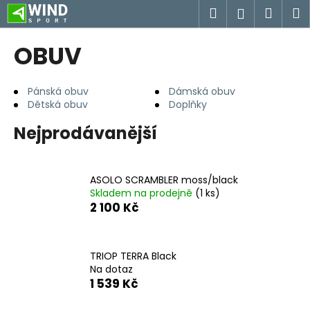
K
Přejít
Hledat
Náku
M
Přihlášen
na
o
obsah
Zpět
Zpět
košík
š
OBUV
í
C
k
o
Pánská obuv
Dámská obuv
Dětská obuv
Doplňky
p
o
Nejprodávanější
t
ř
e
ASOLO SCRAMBLER moss/black
Skladem na prodejně
(1 ks)
b
2 100 Kč
u
j
e
TRIOP TERRA Black
Na dotaz
t
1 539 Kč
e
n