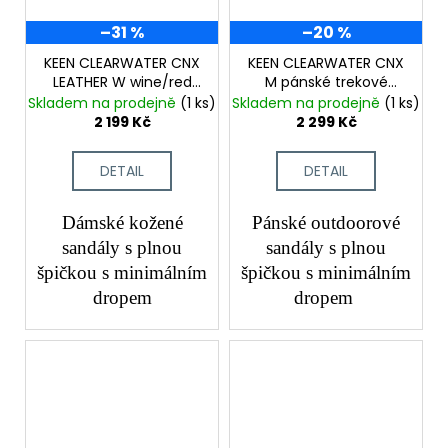
–31 %
–20 %
KEEN CLEARWATER CNX
KEEN CLEARWATER CNX
LEATHER W wine/red
M pánské trekové
dahlia dámské trekové
sandály
Skladem na prodejně
(1 ks)
Skladem na prodejně
(1 ks)
sandály
2 199 Kč
2 299 Kč
DETAIL
DETAIL
Dámské kožené
Pánské outdoorové
sandály s plnou
sandály s plnou
špičkou s minimálním
špičkou s minimálním
dropem
dropem