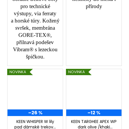
pro technické
přírody
výstupy, via ferraty
a horské túry. Kožený
svršek, membrána
GORE-TEX®,
přilnavá podešev
Vibram® s lezeckou
špičkou.
NOVINKA
NOVINKA
–26 %
–12 %
KEEN WHISPER W lily
KEEN TARGHEE APEX WP
pad dámské trekové
dark olive /khaki