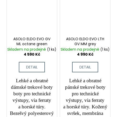
ASOLO ELDO EVO GV
ASOLO ELDO EVO LTH
ML octane green
GV MM grey
Skladem na prodejně
(1 ks)
Skladem na prodejně
(1 ks)
4 590 Kč
4 990 Kč
DETAIL
DETAIL
Lehké a obratné
Lehké a obratné
dámské trekové boty
pánské trekové boty
boty pro technické
pro technické
výstupy, via ferraty
výstupy, via ferraty
a horské túry.
a horské túry. Kožený
Bezešvý polyesterový
svršek, membrána