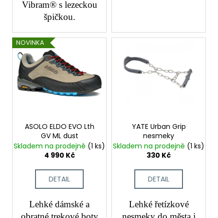
Vibram® s lezeckou
špičkou.
NOVINKA
ASOLO ELDO EVO Lth
YATE Urban Grip
GV ML dust
nesmeky
Skladem na prodejně
(1 ks)
Skladem na prodejně
(1 ks)
4 990 Kč
330 Kč
DETAIL
DETAIL
Lehké dámské a
Lehké řetízkové
obratné trekové boty
nesmeky do města i