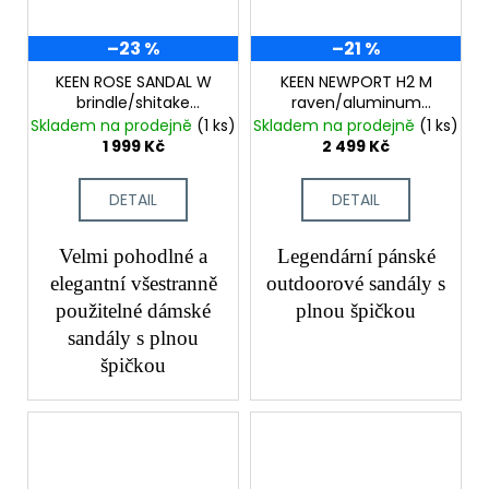
–23 %
–21 %
KEEN ROSE SANDAL W
KEEN NEWPORT H2 M
brindle/shitake
raven/aluminum
dámské trekové
pánské trekové
Skladem na prodejně
(1 ks)
Skladem na prodejně
(1 ks)
sandály
sandály
1 999 Kč
2 499 Kč
DETAIL
DETAIL
Velmi pohodlné a
Legendární pánské
elegantní všestranně
outdoorové sandály s
použitelné dámské
plnou špičkou
sandály s plnou
špičkou