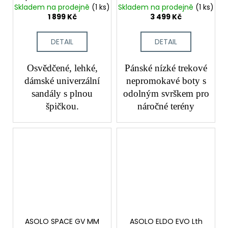
sandály
pánské trekové boty
Skladem na prodejně
(1 ks)
Skladem na prodejně
(1 ks)
1 899 Kč
3 499 Kč
DETAIL
DETAIL
Osvědčené, lehké,
Pánské nízké trekové
dámské univerzální
nepromokavé boty s
sandály s plnou
odolným svrškem pro
špičkou.
náročné terény
ASOLO SPACE GV MM
ASOLO ELDO EVO Lth