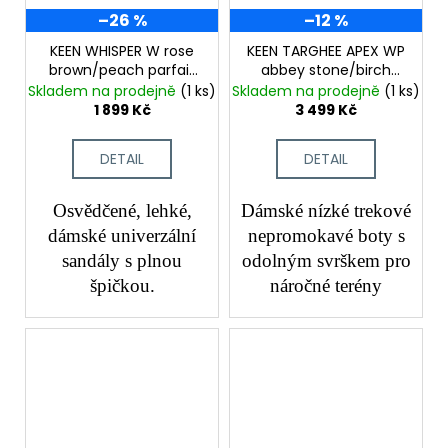
–26 %
–12 %
KEEN WHISPER W rose
KEEN TARGHEE APEX WP
brown/peach parfait
abbey stone/birch
dámské trekové
dámské trekové boty
Skladem na prodejně
(1 ks)
Skladem na prodejně
(1 ks)
sandály
1 899 Kč
3 499 Kč
DETAIL
DETAIL
Osvědčené, lehké,
Dámské nízké trekové
dámské univerzální
nepromokavé boty s
sandály s plnou
odolným svrškem pro
špičkou.
náročné terény