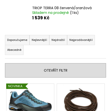
a
TRIOP TERRA 08 červená/oranžová
j
Skladem na prodejně
(1 ks)
1 539 Kč
í
t
?
Ř
a
Doporučujeme
Nejlevnější
Nejdražší
Nejprodávanější
z
Abecedně
e
HLEDAT
n
í
OTEVŘÍT FILTR
p
r
D
o
V
o
NOVINKA
p
ý
d
o
p
u
r
i
k
u
s