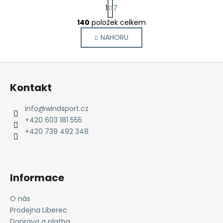
S
1
7
t
O
r
140
položek celkem
v
á
NAHORU
l
n
k
á
o
d
Z
v
a
á
á
c
Kontakt
n
p
í
í
p
a
info
@
windsport.cz
r
t
+420 603 181 555
v
í
+420 739 492 348
k
y
v
ý
Informace
p
i
O nás
s
Prodejna Liberec
u
Doprava a platba