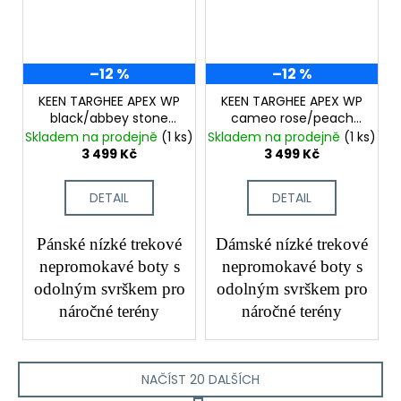
–12 %
–12 %
KEEN TARGHEE APEX WP
KEEN TARGHEE APEX WP
black/abbey stone
cameo rose/peach
pánské trekové boty
fuzz dámské trekové
Skladem na prodejně
(1 ks)
Skladem na prodejně
(1 ks)
boty
3 499 Kč
3 499 Kč
DETAIL
DETAIL
Pánské nízké trekové
Dámské nízké trekové
nepromokavé boty s
nepromokavé boty s
odolným svrškem pro
odolným svrškem pro
náročné terény
náročné terény
NAČÍST 20 DALŠÍCH