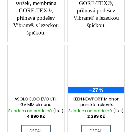
svršek, membrána
GORE-TEX®,
GORE-TEX®,
přilnavá podešev
přilnavá podešev
Vibram® s lezeckou
Vibram® s lezeckou
špičkou.
špičkou.
–27 %
ASOLO ELDO EVO LTH
KEEN NEWPORT M bison
GV MM almond
pánské trekové
sandály
Skladem na prodejně
(1 ks)
Skladem na prodejně
(1 ks)
4 990 Kč
2 399 Kč
DETAIL
DETAIL