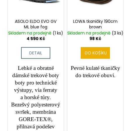
t
č
p
u
ů
j
r
e
o
ASOLO ELDO EVO GV
LOWA tkaničky 190cm
m
ML blue fog
brown
d
e
Skladem na prodejně
(1 ks)
Skladem na prodejně
(3 ks)
u
4 590 Kč
98 Kč
k
t
DETAIL
DO KOŠÍKU
ů
Lehké a obratné
Pevné kulaté tkaničky
dámské trekové boty
do trekové obuvi.
boty pro technické
výstupy, via ferraty
a horské túry.
Bezešvý polyesterový
svršek, membrána
GORE-TEX®,
přilnavá podešev