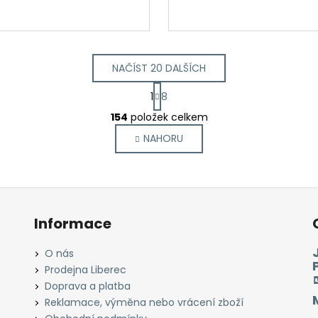
NAČÍST 20 DALŠÍCH
S
1
8
t
O
r
154
položek celkem
v
á
NAHORU
l
n
k
á
o
d
v
a
á
c
n
í
Informace
í
p
r
O nás
v
Prodejna Liberec
k
Doprava a platba
y
Reklamace, výměna nebo vrácení zboží
v