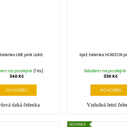
 čelenka LINE pink úzká
bjež čelenka HORIZON pi
dem na prodejně
(1 ks)
Skladem na prodejně
340 Kč
330 Kč
DO KOŠÍKU
DO KOŠÍKU
ylová úzká čelenka
Vzdušná letní čel
NOVINKA