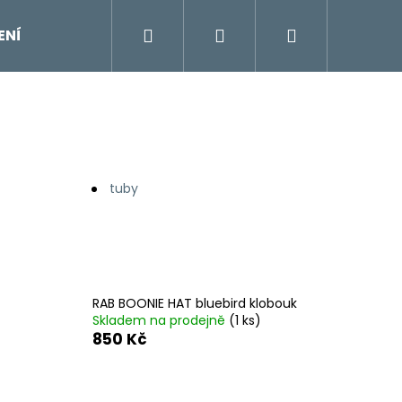
Hledat
Přihlášení
Nákupní
ENÍ
DOPLŇKY
Moje objednávka
Znač
košík
tuby
RAB BOONIE HAT bluebird klobouk
Skladem na prodejně
(1 ks)
850 Kč