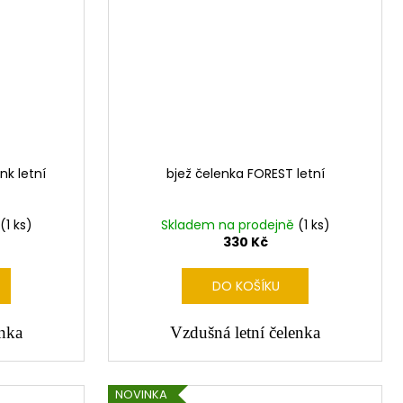
nk letní
bjež čelenka FOREST letní
(1 ks)
Skladem na prodejně
(1 ks)
330 Kč
DO KOŠÍKU
enka
Vzdušná letní čelenka
NOVINKA