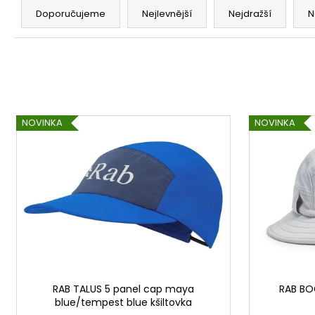
a
Doporučujeme
Nejlevnější
Nejdražší
N
z
e
n
í
p
V
r
NOVINKA
NOVINKA
ý
o
p
d
i
u
s
k
p
t
r
ů
o
d
u
RAB TALUS 5 panel cap maya
RAB BO
k
blue/tempest blue kšiltovka
t