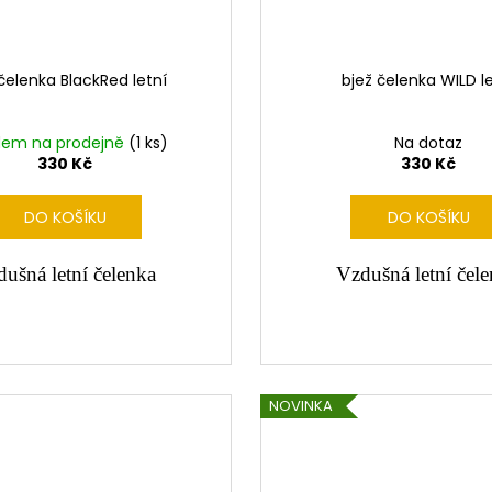
čelenka BlackRed letní
bjež čelenka WILD le
dem na prodejně
(1 ks)
Na dotaz
330 Kč
330 Kč
DO KOŠÍKU
DO KOŠÍKU
ušná letní čelenka
Vzdušná letní čel
NOVINKA