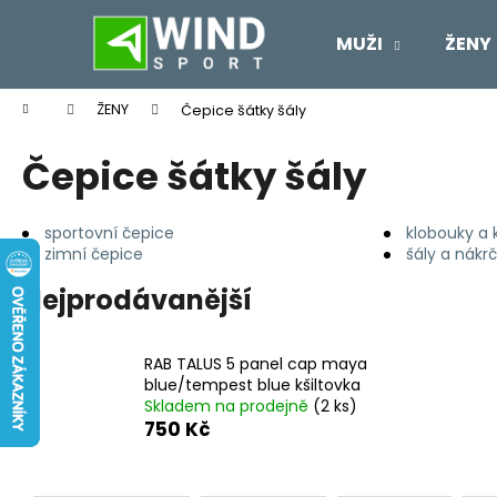
K
Přejít
na
o
MUŽI
ŽENY
obsah
Zpět
Zpět
š
do
do
í
Domů
ŽENY
Čepice šátky šály
k
obchodu
obchodu
Čepice šátky šály
sportovní čepice
klobouky a k
zimní čepice
šály a nákr
Nejprodávanější
RAB TALUS 5 panel cap maya
blue/tempest blue kšiltovka
Skladem na prodejně
(2 ks)
750 Kč
Ř