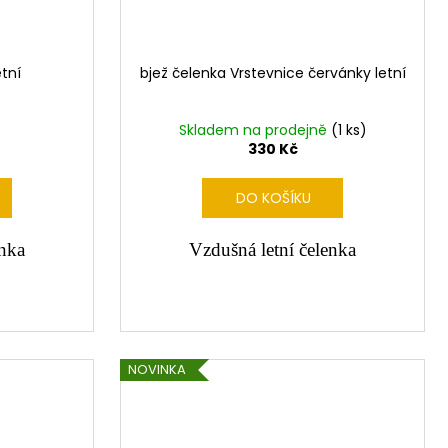
tní
bjež čelenka Vrstevnice červánky letní
Skladem na prodejně
(1 ks)
330 Kč
DO KOŠÍKU
enka
Vzdušná letní čelenka
NOVINKA