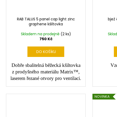
RAB TALUS 5 panel cap light zinc
bjež 
graphene kšiltovka
Skladem na prodejně
(2 ks)
Skla
750 Kč
DO KOŠÍKU
Dobře sbalitelná běžecká kšiltovka
Vzd
z prodyšného materiálu Matrix™,
laserem řezané otvory pro ventilaci.
NOVINKA