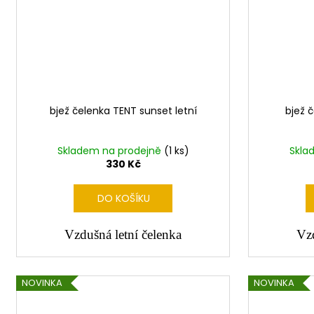
bjež čelenka TENT sunset letní
bjež 
Skladem na prodejně
(1 ks)
Skla
330 Kč
DO KOŠÍKU
Vzdušná letní čelenka
Vzd
NOVINKA
NOVINKA