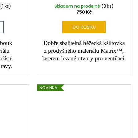
(1 ks)
Skladem na prodejně
(3 ks)
750 Kč
DO KOŠÍKU
obouk
Dobře sbalitelná běžecká kšiltovka
iálu
z prodyšného materiálu Matrix™,
částí.
laserem řezané otvory pro ventilaci.
ravy.
NOVINKA