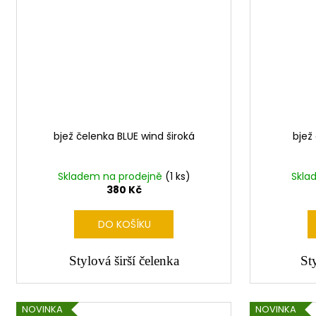
bjež čelenka BLUE wind široká
bjež
Skladem na prodejně
(1 ks)
Skla
380 Kč
DO KOŠÍKU
Stylová širší čelenka
St
NOVINKA
NOVINKA