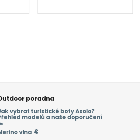
Outdoor poradna
Jak vybrat turistické boty Asolo?
Přehled modelů a naše doporučení
🥾
Merino vlna 🐏