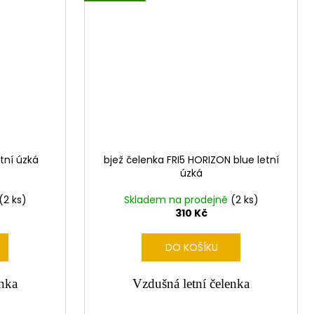
etní úzká
bjež čelenka FRI5 HORIZON blue letní
úzká
(2 ks)
Skladem na prodejně
(2 ks)
310 Kč
DO KOŠÍKU
enka
Vzdušná letní čelenka