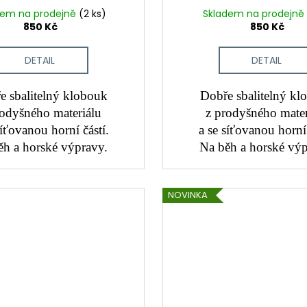
dem na prodejně
(2 ks)
Skladem na prodejně
850 Kč
850 Kč
DETAIL
DETAIL
e sbalitelný klobouk
Dobře sbalitelný kl
rodyšného materiálu
z prodyšného mater
síťovanou horní částí.
a se síťovanou horní 
ěh a horské výpravy.
Na běh a horské výp
NOVINKA