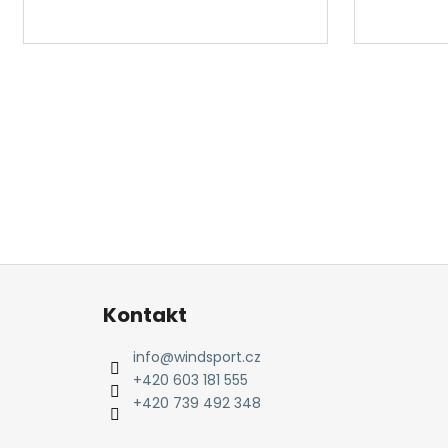
Z
á
Kontakt
p
a
info
@
windsport.cz
t
+420 603 181 555
í
+420 739 492 348