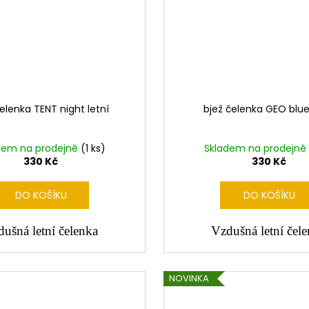
čelenka TENT night letní
bjež čelenka GEO blue
dem na prodejně
(1 ks)
Skladem na prodejně
330 Kč
330 Kč
DO KOŠÍKU
DO KOŠÍKU
ušná letní čelenka
Vzdušná letní čel
NOVINKA