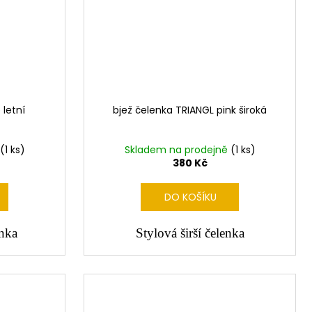
 letní
bjež čelenka TRIANGL pink široká
(1 ks)
Skladem na prodejně
(1 ks)
380 Kč
DO KOŠÍKU
enka
Stylová širší čelenka