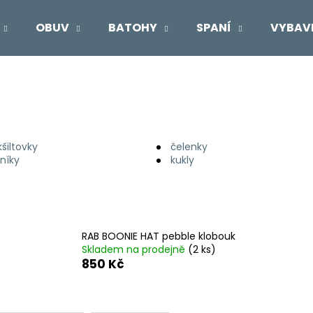
OBUV
BATOHY
SPANÍ
VYBAV
Co potřebujete najít?
HLEDAT
šiltovky
čelenky
čníky
kukly
Doporučujeme
RAB BOONIE HAT pebble klobouk
Skladem na prodejně
(2 ks)
850 Kč