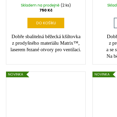
ů
Skladem na prodejně
(2 ks)
Skla
750 Kč
DO KOŠÍKU
Dobře sbalitelná běžecká kšiltovka
Dobř
z prodyšného materiálu Matrix™,
z p
laserem řezané otvory pro ventilaci.
a se 
Na b
NOVINKA
NOVINKA