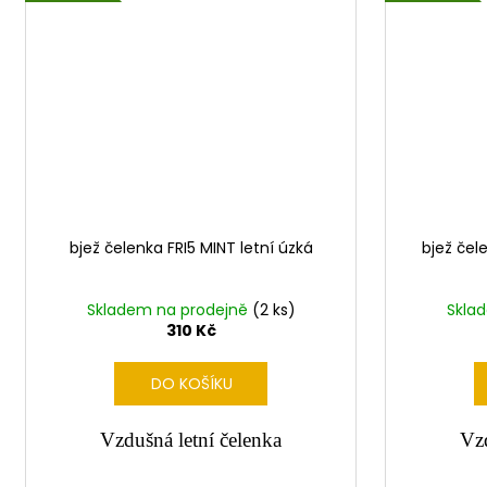
bjež čelenka FRI5 MINT letní úzká
bjež čel
Skladem na prodejně
(2 ks)
Skla
310 Kč
DO KOŠÍKU
Vzdušná letní čelenka
Vzd