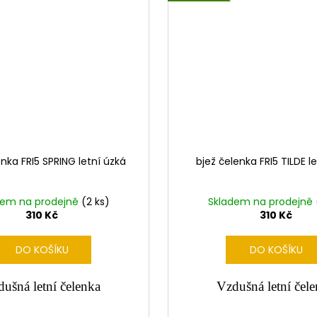
enka FRI5 SPRING letní úzká
bjež čelenka FRI5 TILDE l
dem na prodejně
(2 ks)
Skladem na prodejně
310 Kč
310 Kč
DO KOŠÍKU
DO KOŠÍKU
ušná letní čelenka
Vzdušná letní čel