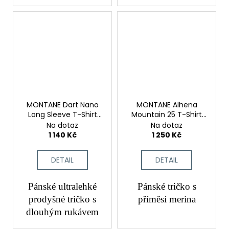
MONTANE Dart Nano
MONTANE Alhena
Long Sleeve T-Shirt
Mountain 25 T-Shirt
Eclipse Blue
Pebble Blue
Na dotaz
Na dotaz
1 140 Kč
1 250 Kč
DETAIL
DETAIL
Pánské ultralehké
Pánské tričko s
prodyšné tričko s
příměsí merina
dlouhým rukávem