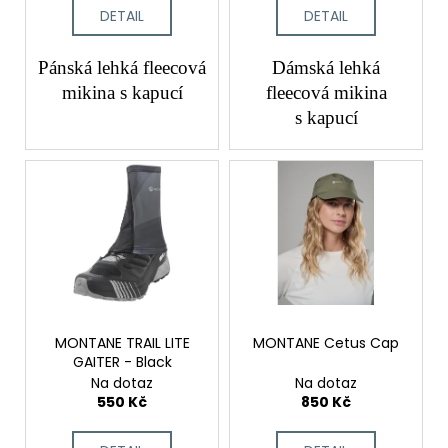
t
DETAIL
DETAIL
ů
Pánská lehká fleecová
Dámská lehká
mikina s kapucí
fleecová mikina
s kapucí
MONTANE TRAIL LITE
MONTANE Cetus Cap
GAITER - Black
Na dotaz
Na dotaz
550 Kč
850 Kč