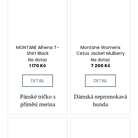
MONTANE Alhena T-
Montane Womens
Shirt Black
Cetus Jacket Mulberry
Na dotaz
Na dotaz
1 170 Kč
7 200 Kč
DETAIL
DETAIL
Pánské tričko s
Dámská nepromokavá
příměsí merina
bunda