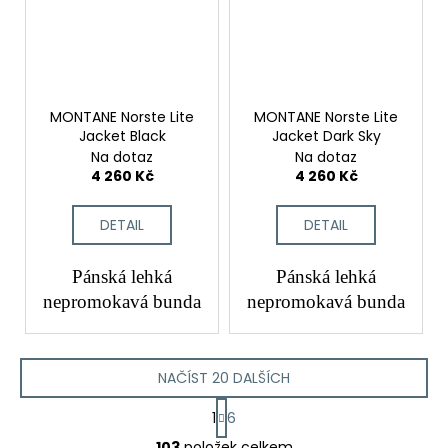
MONTANE Norste Lite
MONTANE Norste Lite
Jacket Black
Jacket Dark Sky
Na dotaz
Na dotaz
4 260 Kč
4 260 Kč
DETAIL
DETAIL
Pánská lehká
Pánská lehká
nepromokavá bunda
nepromokavá bunda
NAČÍST 20 DALŠÍCH
S
1
6
t
O
r
103
položek celkem