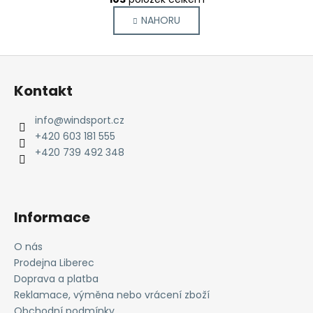
v
á
NAHORU
l
n
k
á
o
d
Z
v
a
á
á
c
Kontakt
n
p
í
í
p
a
info
@
windsport.cz
r
t
+420 603 181 555
v
í
+420 739 492 348
k
y
v
ý
Informace
p
i
O nás
s
Prodejna Liberec
u
Doprava a platba
Reklamace, výměna nebo vrácení zboží
Obchodní podmínky