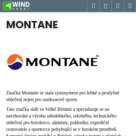
K
Přejít
Hledat
Náku
M
Přihlášen
na
o
obsah
Zpět
Zpět
košík
š
MONTANE
í
C
k
o
p
o
t
ř
e
b
Značka Montane se stala synonymem pro lehké a prodyšné
u
oblečení nejen pro outdoorové sporty.
j
Tato značka sídlí ve Velké Británii a specializuje se na
e
navrhování a výrobu ultralehkého, odolného, technického
t
oblečení pro horolezce, alpinisty, polárníky, expediční
e
cestovatele a sportovce pohybující se v horském prostředí.
n
Samotný design probíhá v Británii, výroba potom v různých