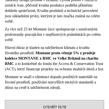
a
zemích Asie, přičemž kvalita produkce podléhá přísnému
dohledu společnosti. Kvalita produktů a technické provedení
j
jsou základními prvky, kterými je tato značka známá na celém
í
světě.
t
Za více než 25 let Montane úzce spolupracuje s uznávanými
?
profesionály pracujícími v nepříznivých podmínkách po celém
světě.
Hlavní důraz je kladen na udržitelnost klimatu a kvalitu
životního prostředí.
M
ontane proto věnuje 5% z prodeje
HLEDAT
kolekce MONTANE x BMC ve Velké Británii na charitu
BMC
a to konkrétně do fondu the Access & Conservation Trust
(ACT), který financuje projekty na ochranu skalních útesů a hor.
D
Montane se snaží o eliminaci dopadu použitých materiálů na
o
životní prostředí, používání nejvyšších etických standardů a
p
důraz na cestě k udržitelnosti zdrojů.
o
r
u
OTEVŘÍT FILTR