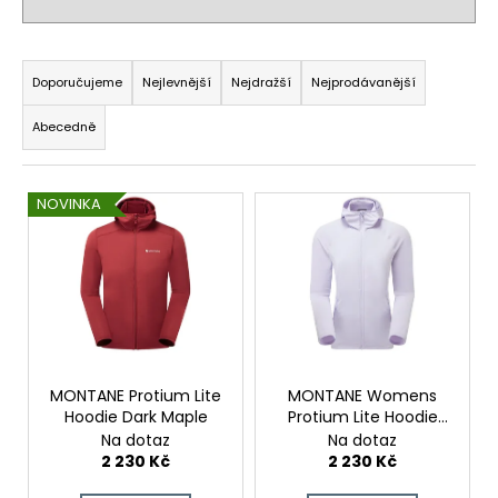
č
u
j
Ř
e
a
Doporučujeme
Nejlevnější
Nejdražší
Nejprodávanější
m
z
e
Abecedně
e
n
V
í
NOVINKA
ý
p
p
r
i
o
s
d
p
u
r
k
o
MONTANE Protium Lite
MONTANE Womens
t
Hoodie Dark Maple
Protium Lite Hoodie
d
ů
Lilac Haze
Na dotaz
Na dotaz
u
2 230 Kč
2 230 Kč
k