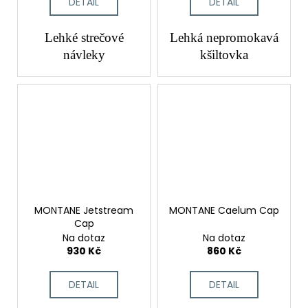
DETAIL
DETAIL
Lehké strečové
Lehká nepromokavá
návleky
kšiltovka
MONTANE Jetstream
MONTANE Caelum Cap
Cap
Na dotaz
Na dotaz
930 Kč
860 Kč
DETAIL
DETAIL