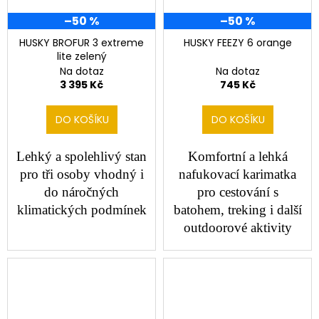
a
–50 %
–50 %
j
HUSKY BROFUR 3 extreme
HUSKY FEEZY 6 orange
í
lite zelený
t
Na dotaz
Na dotaz
3 395 Kč
745 Kč
?
DO KOŠÍKU
DO KOŠÍKU
Lehký a spolehlivý stan
Komfortní a lehká
HLEDAT
pro tři osoby vhodný i
nafukovací karimatka
do náročných
pro cestování s
klimatických podmínek
batohem, treking i další
D
outdoorové aktivity
o
p
o
r
u