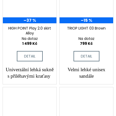
č
u
j
e
–37 %
–15 %
m
HIGH POINT Play 2.0 skirt
TRIOP LIGHT 03 Brown
e
Alloy
Na dotaz
Na dotaz
1 499 Kč
799 Kč
DETAIL
DETAIL
Univerzální lehká sukně
Velmi lehké unisex
s přiléhavými kraťasy
sandále