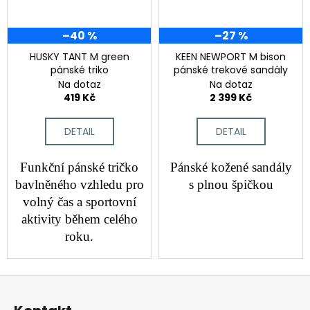
–40 %
–27 %
HUSKY TANT M green
KEEN NEWPORT M bison
pánské triko
pánské trekové sandály
Na dotaz
Na dotaz
419 Kč
2 399 Kč
DETAIL
DETAIL
Funkční pánské tričko
Pánské kožené sandály
bavlněného vzhledu pro
s plnou špičkou
volný čas a sportovní
aktivity během celého
roku.
Z
á