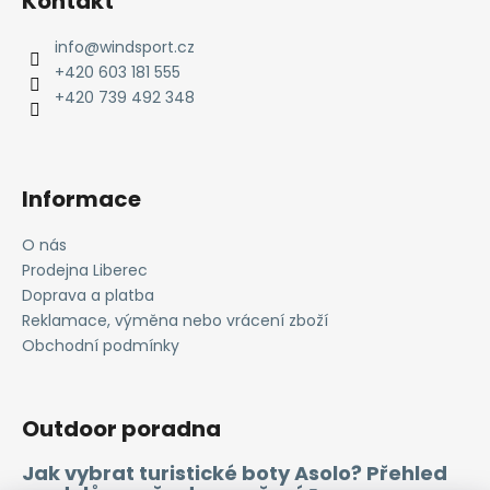
Kontakt
p
a
info
@
windsport.cz
t
+420 603 181 555
í
+420 739 492 348
Informace
O nás
Prodejna Liberec
Doprava a platba
Reklamace, výměna nebo vrácení zboží
Obchodní podmínky
Outdoor poradna
Jak vybrat turistické boty Asolo? Přehled