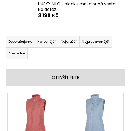
HUSKY NILO L black zimní dlouhá vesta
a
Na dotaz
j
3 199 Kč
í
t
Ř
?
a
Doporučujeme
Nejlevnější
Nejdražší
Nejprodávanější
z
Abecedně
e
n
HLEDAT
í
OTEVŘÍT FILTR
p
r
D
V
o
o
ý
d
p
p
u
o
i
k
r
s
u
t