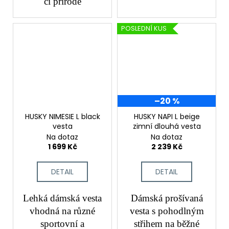
či přírodě
POSLEDNÍ KUS
–20 %
HUSKY NIMESIE L black
HUSKY NAPI L beige
vesta
zimní dlouhá vesta
Na dotaz
Na dotaz
1 699 Kč
2 239 Kč
DETAIL
DETAIL
Lehká dámská vesta
Dámská prošívaná
vhodná na různé
vesta s pohodlným
sportovní a
střihem na běžné