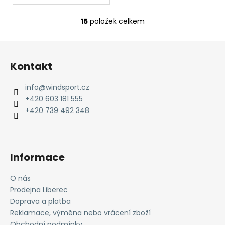
15
položek celkem
O
v
Z
l
á
á
Kontakt
d
p
a
a
info
@
windsport.cz
c
t
+420 603 181 555
í
í
+420 739 492 348
p
r
v
k
Informace
y
v
O nás
ý
Prodejna Liberec
p
i
Doprava a platba
s
Reklamace, výměna nebo vrácení zboží
u
Obchodní podmínky