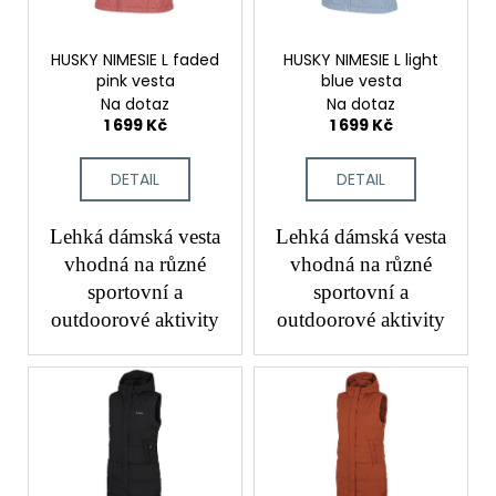
č
p
ů
u
r
j
o
HUSKY NIMESIE L faded
HUSKY NIMESIE L light
e
pink vesta
blue vesta
d
m
Na dotaz
Na dotaz
u
e
1 699 Kč
1 699 Kč
k
t
DETAIL
DETAIL
ů
Lehká dámská vesta
Lehká dámská vesta
vhodná na různé
vhodná na různé
sportovní a
sportovní a
outdoorové aktivity
outdoorové aktivity