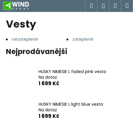
K
Přejít
Hledat
Náku
M
Přihlášen
na
o
obsah
Zpět
Zpět
košík
š
Vesty
í
C
k
o
nezateplené
zateplené
p
Nejprodávanější
o
t
ř
HUSKY NIMESIE L faded pink vesta
e
Na dotaz
1 699 Kč
b
u
j
HUSKY NIMESIE L light blue vesta
e
Na dotaz
1 699 Kč
t
e
n