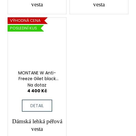
vesta
vesta
VÝHODNÁ CENA
POSLEDNÍ KUS
MONTANE W Anti-
Freeze Gilet black
vesta
Na dotaz
4 400 Kč
DETAIL
Dámská lehká péřová
vesta