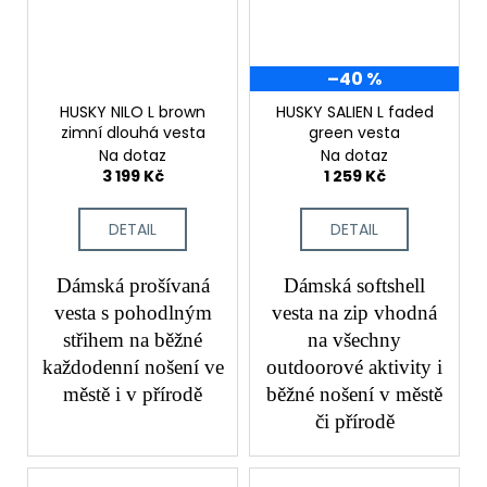
–40 %
HUSKY NILO L brown
HUSKY SALIEN L faded
zimní dlouhá vesta
green vesta
Na dotaz
Na dotaz
3 199 Kč
1 259 Kč
DETAIL
DETAIL
Dámská prošívaná
Dámská softshell
vesta s pohodlným
vesta na zip vhodná
střihem na běžné
na všechny
každodenní nošení ve
outdoorové aktivity i
městě i v přírodě
běžné nošení v městě
či přírodě