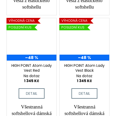
vesta z elastického
vesta z elastického
softshellu
softshellu
VÝHODNÁ CENA
VÝHODNÁ CENA
POSLEDNÍ KUS
POSLEDNÍ KUS
–48 %
–48 %
HIGH POINT Atom Lady
HIGH POINT Atom Lady
Vest Red
Vest Black
Na dotaz
Na dotaz
1 345 Kč
1 345 Kč
DETAIL
DETAIL
Všestranná
Všestranná
softshellová dámská
softshellová dámská