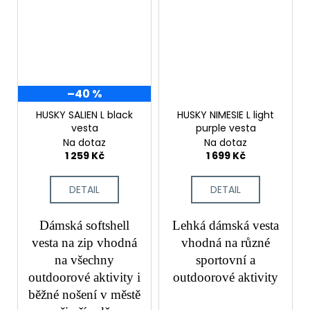
–40 %
HUSKY SALIEN L black
HUSKY NIMESIE L light
vesta
purple vesta
Na dotaz
Na dotaz
1 259 Kč
1 699 Kč
DETAIL
DETAIL
Dámská softshell
Lehká dámská vesta
vesta na zip vhodná
vhodná na různé
na všechny
sportovní a
outdoorové aktivity i
outdoorové aktivity
běžné nošení v městě