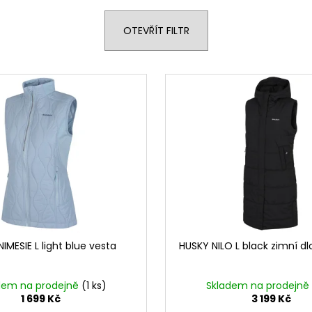
OTEVŘÍT FILTR
IMESIE L light blue vesta
HUSKY NILO L black zimní d
dem na prodejně
(1 ks)
Skladem na prodejně
1 699 Kč
3 199 Kč