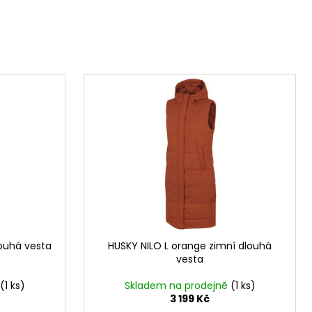
louhá vesta
HUSKY NILO L orange zimní dlouhá
vesta
(1 ks)
Skladem na prodejně
(1 ks)
3 199 Kč