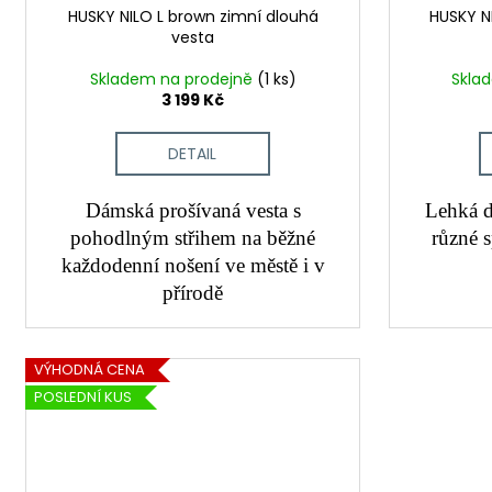
HUSKY NILO L brown zimní dlouhá
HUSKY NI
vesta
Skladem na prodejně
(1 ks)
Skla
3 199 Kč
DETAIL
Dámská prošívaná vesta s
Lehká d
pohodlným střihem na běžné
různé 
každodenní nošení ve městě i v
přírodě
VÝHODNÁ CENA
POSLEDNÍ KUS