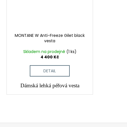
MONTANE W Anti-Freeze Gilet black
vesta
Skladem na prodejně
(1 ks)
4 400 Kč
DETAIL
Dámská lehká péřová vesta
Z