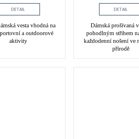
DETAIL
DETAIL
ámská vesta vhodná na
Dámská prošívaná ve
sportovní a outdoorové
pohodlným střihem n
aktivity
každodenní nošení ve m
přírodě