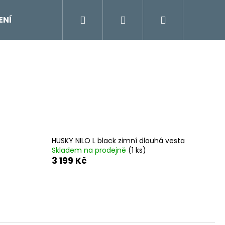
Hledat
Přihlášení
Nákupní
ENÍ
DOPLŇKY
Moje objednávka
Znač
košík
HUSKY NILO L black zimní dlouhá vesta
Skladem na prodejně
(1 ks)
3 199 Kč