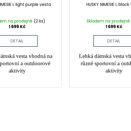
MESIE L light purple vesta
HUSKY NIMESIE L black
dem na prodejně
(2 ks)
Skladem na prodejně
1 699 Kč
1 699 Kč
DETAIL
DETAIL
ámská vesta vhodná na
Lehká dámská vesta v
sportovní a outdoorové
různé sportovní a out
aktivity
aktivity