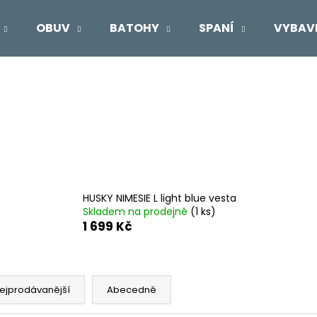
OBUV
BATOHY
SPANÍ
VYBAV
Co potřebujete najít?
HLEDAT
Doporučujeme
HUSKY NIMESIE L light blue vesta
Skladem na prodejně
(1 ks)
1 699 Kč
ejprodávanější
Abecedně