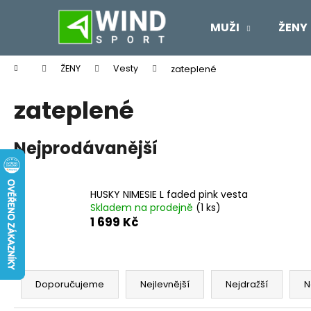
K
Přejít
na
o
MUŽI
ŽENY
obsah
Zpět
Zpět
š
do
do
í
Domů
ŽENY
Vesty
zateplené
k
obchodu
obchodu
zateplené
Nejprodávanější
HUSKY NIMESIE L faded pink vesta
Skladem na prodejně
(1 ks)
1 699 Kč
Ř
a
Doporučujeme
Nejlevnější
Nejdražší
N
z