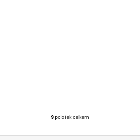
9
položek celkem
O
v
l