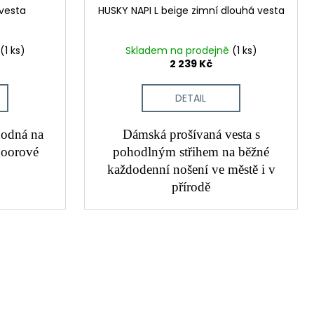
 vesta
HUSKY NAPI L beige zimní dlouhá vesta
(1 ks)
Skladem na prodejně
(1 ks)
2 239 Kč
DETAIL
hodná na
Dámská prošívaná vesta s
doorové
pohodlným střihem na běžné
každodenní nošení ve městě i v
přírodě