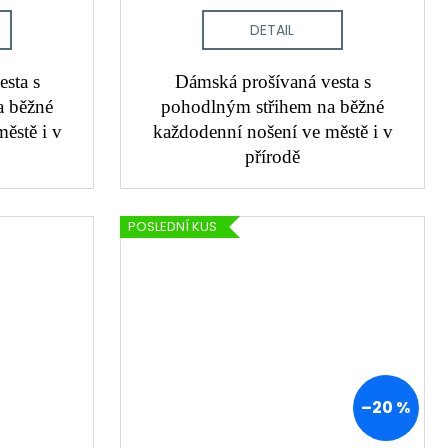
DETAIL
sta s
Dámská prošívaná vesta s
a běžné
pohodlným střihem na běžné
ěstě i v
každodenní nošení ve městě i v
přírodě
POSLEDNÍ KUS
–20 %