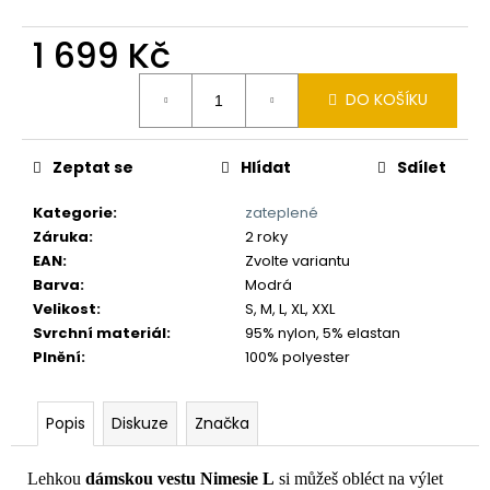
č
u
1 699 Kč
j
e
Měrná
m
DO KOŠÍKU
cena:
e
Zeptat se
Hlídat
Sdílet
Kategorie
:
zateplené
Záruka
:
2 roky
EAN
:
Zvolte variantu
Barva
:
Modrá
Velikost
:
S, M, L, XL, XXL
Svrchní materiál
:
95% nylon, 5% elastan
Plnění
:
100% polyester
Popis
Diskuze
Značka
Lehkou
dámskou vestu
Nimesie L
si můžeš obléct na výlet