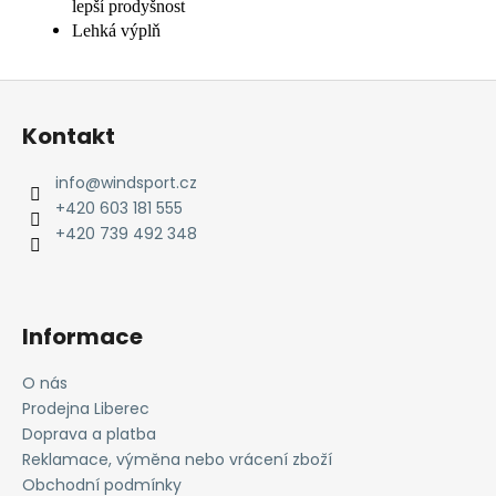
lepší prodyšnost
Lehká výplň
Z
á
Kontakt
p
a
info
@
windsport.cz
t
+420 603 181 555
í
+420 739 492 348
Informace
O nás
Prodejna Liberec
Doprava a platba
Reklamace, výměna nebo vrácení zboží
Obchodní podmínky