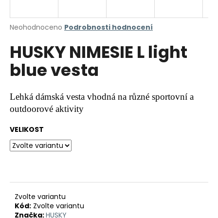
a
j
Průměrné
Neohodnoceno
Podrobnosti hodnocení
í
hodnocení
HUSKY NIMESIE L light
produktu
t
je
?
blue vesta
0,0
z
5
hvězdiček.
Lehká dámská vesta vhodná na různé sportovní a
outdoorové aktivity
HLEDAT
VELIKOST
D
o
p
o
r
Zvolte variantu
Kód:
Zvolte variantu
u
Značka:
HUSKY