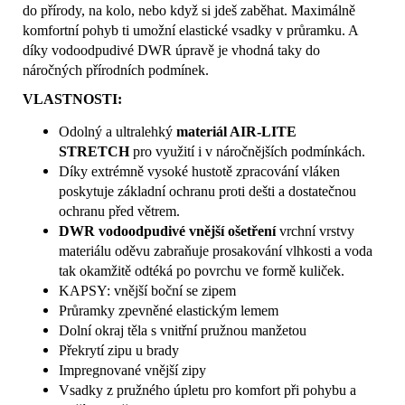
do přírody, na kolo, nebo když si jdeš zaběhat. Maximálně
komfortní pohyb ti umožní elastické vsadky v průramku. A
díky vodoodpudivé DWR úpravě je vhodná taky do
náročných přírodních podmínek.
VLASTNOSTI:
Odolný a ultralehký
materiál AIR-LITE
STRETCH
pro využití i v náročnějších podmínkách.
Díky extrémně vysoké hustotě zpracování vláken
poskytuje základní ochranu proti dešti a dostatečnou
ochranu před větrem.
DWR vodoodpudivé vnější ošetření
vrchní vrstvy
materiálu oděvu zabraňuje prosakování vlhkosti a voda
tak okamžitě odtéká po povrchu ve formě kuliček.
KAPSY: vnější boční se zipem
Průramky zpevněné elastickým lemem
Dolní okraj těla s vnitřní pružnou manžetou
Překrytí zipu u brady
Impregnované vnější zipy
Vsadky z pružného úpletu pro komfort při pohybu a