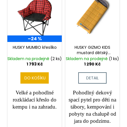
–24 %
HUSKY MUMBO křesílko
HUSKY GIZMO KIDS
mustard dětský
dekový spacák
Skladem na prodejně
(2 ks)
Skladem na prodejně
(1 ks)
1 793 Kč
1 290 Kč
DO KOŠÍKU
DETAIL
Velké a pohodlné
Pohodlný dekový
rozkládací křeslo do
spací pytel pro děti na
kempu i na zahradu.
tábory, kempování i
pobyty na chalupě od
jara do podzimu.