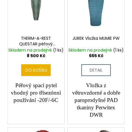
p
č
u
u
i
k
j
s
t
e
p
ů
m
r
e
o
THERM-A-REST
JUREK Vložka MUMIE PW
QUESTAR péřový
d
spacák reg. 20F/-6C
Skladem na prodejně
(1 ks)
Skladem na prodejně
(1 ks)
u
8 500 Kč
665 Kč
k
t
DO KOŠÍKU
DETAIL
ů
Péřový spací pytel
Vložka z
vhodný pro třísezónní
větruvzdorné a dobře
používání -20F/-6C
paroprodyšné PAD
tkaniny Perwitex
DWR