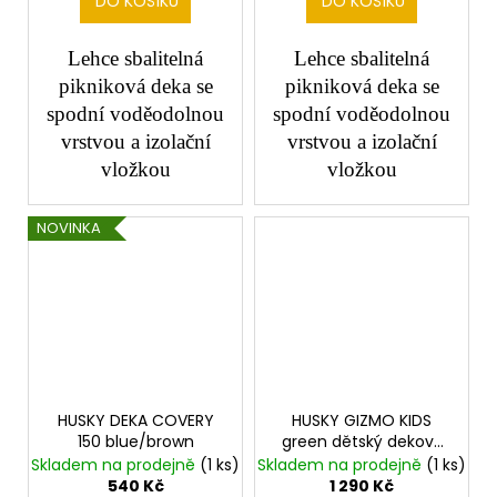
DO KOŠÍKU
DO KOŠÍKU
Lehce sbalitelná
Lehce sbalitelná
pikniková deka se
pikniková deka se
spodní voděodolnou
spodní voděodolnou
vrstvou a izolační
vrstvou a izolační
vložkou
vložkou
NOVINKA
HUSKY DEKA COVERY
HUSKY GIZMO KIDS
150 blue/brown
green dětský dekový
spacák
Skladem na prodejně
(1 ks)
Skladem na prodejně
(1 ks)
540 Kč
1 290 Kč