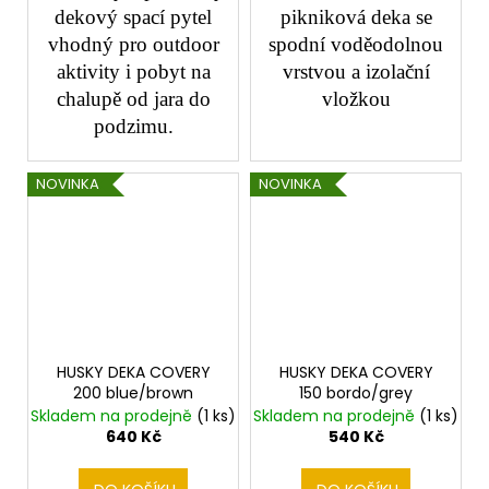
dekový spací pytel
pikniková deka se
vhodný pro outdoor
spodní voděodolnou
aktivity i pobyt na
vrstvou a izolační
chalupě od jara do
vložkou
podzimu.
NOVINKA
NOVINKA
HUSKY DEKA COVERY
HUSKY DEKA COVERY
200 blue/brown
150 bordo/grey
Skladem na prodejně
(1 ks)
Skladem na prodejně
(1 ks)
640 Kč
540 Kč