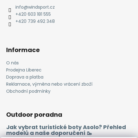
p
a
info
@
windsport.cz
r
t
+420 603 181 555
v
í
+420 739 492 348
k
y
v
ý
Informace
p
i
O nás
s
Prodejna Liberec
u
Doprava a platba
Reklamace, výměna nebo vrácení zboží
Obchodní podmínky
Outdoor poradna
Jak vybrat turistické boty Asolo? Přehled
modelů a naše doporučení 🥾