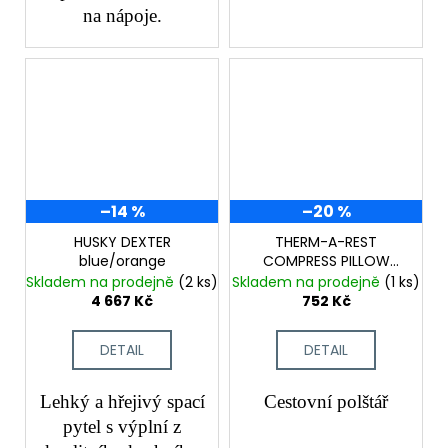
na nápoje.
–14 %
–20 %
HUSKY DEXTER
THERM-A-REST
blue/orange
COMPRESS PILLOW
CINCH Regul
Skladem na prodejně
(2 ks)
Skladem na prodejně
(1 ks)
4 667 Kč
752 Kč
DETAIL
DETAIL
Lehký a hřejivý spací
Cestovní polštář
pytel s výplní z