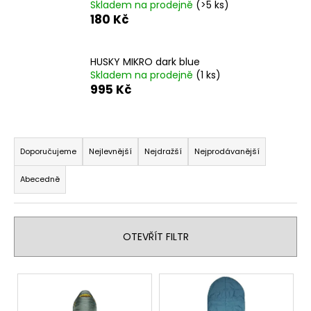
Skladem na prodejně
(>5 ks)
a
180 Kč
j
í
HUSKY MIKRO dark blue
t
Skladem na prodejně
(1 ks)
?
995 Kč
Ř
a
Doporučujeme
Nejlevnější
Nejdražší
Nejprodávanější
HLEDAT
z
Abecedně
e
n
D
í
o
OTEVŘÍT FILTR
p
p
r
o
V
o
r
ý
d
u