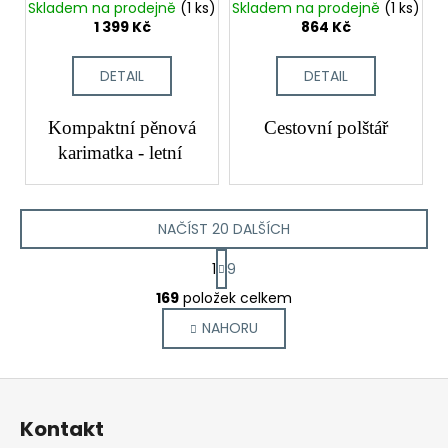
CINCH Large
Skladem na prodejně
(1 ks)
Skladem na prodejně
(1 ks)
1 399 Kč
864 Kč
DETAIL
DETAIL
Kompaktní pěnová
Cestovní polštář
karimatka - letní
NAČÍST 20 DALŠÍCH
S
1
9
t
O
r
169
položek celkem
v
á
NAHORU
l
n
k
á
o
d
Z
v
a
á
á
c
Kontakt
n
p
í
í