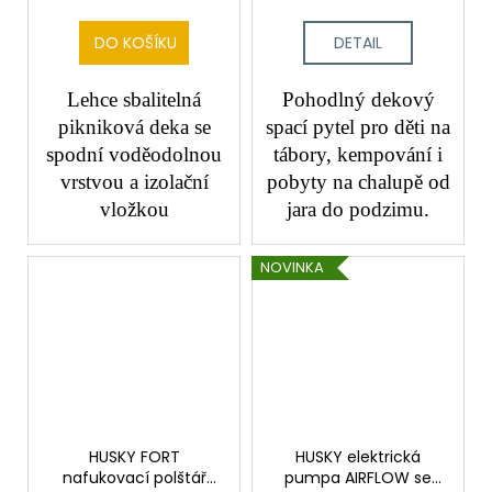
DO KOŠÍKU
DETAIL
Lehce sbalitelná
Pohodlný dekový
pikniková deka se
spací pytel pro děti na
spodní voděodolnou
tábory, kempování i
vrstvou a izolační
pobyty na chalupě od
vložkou
jara do podzimu.
NOVINKA
HUSKY FORT
HUSKY elektrická
nafukovací polštář
pumpa AIRFLOW se