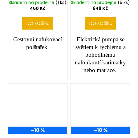
grey
světlem black
Skladem na prodejně
(1 ks)
Skladem na prodejně
(5 ks)
450 Kč
649 Kč
DO KOŠÍKU
DO KOŠÍKU
Cestovní nafukovací
Elektrická pumpa se
polštářek
světlem k rychlému a
pohodlnému
nafouknutí karimatky
nebo matrace.
–10 %
–10 %