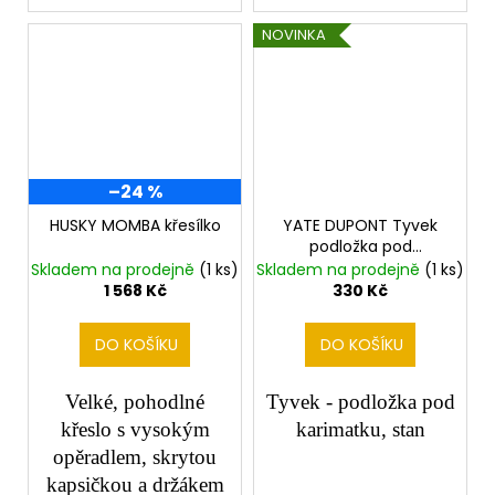
NOVINKA
–24 %
HUSKY MOMBA křesílko
YATE DUPONT Tyvek
podložka pod
karimatku 230x150 cm
Skladem na prodejně
(1 ks)
Skladem na prodejně
(1 ks)
1 568 Kč
330 Kč
DO KOŠÍKU
DO KOŠÍKU
Velké, pohodlné
Tyvek - podložka pod
křeslo s vysokým
karimatku, stan
opěradlem, skrytou
kapsičkou a držákem