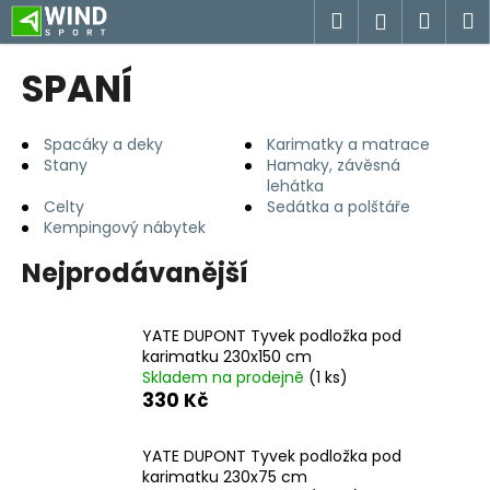
K
Přejít
Hledat
Náku
M
Přihlášen
na
o
obsah
Zpět
Zpět
košík
š
SPANÍ
í
C
k
o
Spacáky a deky
Karimatky a matrace
Stany
Hamaky, závěsná
p
lehátka
o
Celty
Sedátka a polštáře
t
Kempingový nábytek
ř
Nejprodávanější
e
b
YATE DUPONT Tyvek podložka pod
u
karimatku 230x150 cm
j
Skladem na prodejně
(1 ks)
e
330 Kč
t
e
YATE DUPONT Tyvek podložka pod
karimatku 230x75 cm
n