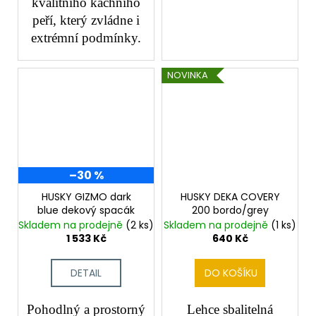
kvalitního kachního
peří, který zvládne i
extrémní podmínky.
NOVINKA
–30 %
HUSKY GIZMO dark
HUSKY DEKA COVERY
blue dekový spacák
200 bordo/grey
Skladem na prodejně
(2 ks)
Skladem na prodejně
(1 ks)
1 533 Kč
640 Kč
DETAIL
DO KOŠÍKU
Pohodlný a prostorný
Lehce sbalitelná