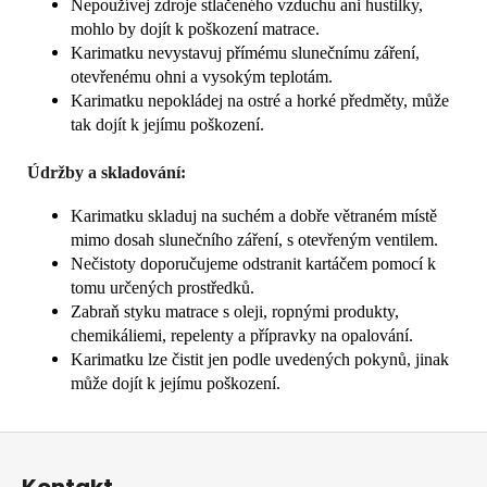
Nepoužívej zdroje stlačeného vzduchu ani hustilky,
mohlo by dojít k poškození matrace.
Karimatku nevystavuj přímému slunečnímu záření,
otevřenému ohni a vysokým teplotám.
Karimatku nepokládej na ostré a horké předměty, může
tak dojít k jejímu poškození.
Údržby a skladování:
Karimatku skladuj na suchém a dobře větraném místě
mimo dosah slunečního záření, s otevřeným ventilem.
Nečistoty doporučujeme odstranit kartáčem pomocí k
tomu určených prostředků.
Zabraň styku matrace s oleji, ropnými produkty,
chemikáliemi, repelenty a přípravky na opalování.
Karimatku lze čistit jen podle uvedených pokynů, jinak
může dojít k jejímu poškození.
Z
á
Kontakt