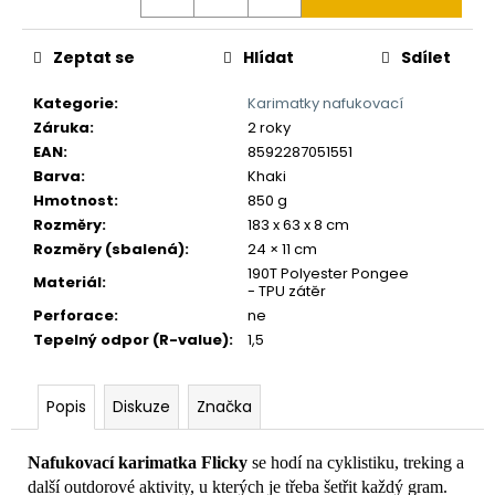
č
u
j
Zeptat se
Hlídat
Sdílet
e
m
Kategorie
:
Karimatky nafukovací
e
Záruka
:
2 roky
EAN
:
8592287051551
Barva
:
Khaki
Hmotnost
:
850 g
Rozměry
:
183 x 63 x 8 cm
Rozměry (sbalená)
:
24 × 11 cm
190T Polyester Pongee
Materiál
:
- TPU zátěr
Perforace
:
ne
Tepelný odpor (R-value)
:
1,5
Popis
Diskuze
Značka
Nafukovací karimatka
Flicky
se hodí na cyklistiku, treking a
další outdorové aktivity, u kterých je třeba šetřit každý gram.