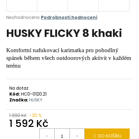
a
j
Průměrné
Neohodnoceno
Podrobnosti hodnocení
í
hodnocení
HUSKY FLICKY 8 khaki
produktu
t
je
?
0,0
z
Komfortní nafukovací karimatka pro pohodlný
5
spánek během všech outdoorových aktivit v každém
hvězdiček.
terénu
HLEDAT
Na dotaz
Kód:
HC0-0120.21
D
Značka:
HUSKY
o
p
1 990 Kč
–20 %
o
1 592 Kč
r
Měrná
u
DO KOŠÍKU
cena: