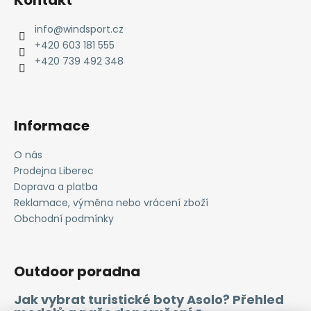
p
a
info
@
windsport.cz
t
+420 603 181 555
í
+420 739 492 348
Informace
O nás
Prodejna Liberec
Doprava a platba
Reklamace, výměna nebo vrácení zboží
Obchodní podmínky
Outdoor poradna
Jak vybrat turistické boty Asolo? Přehled