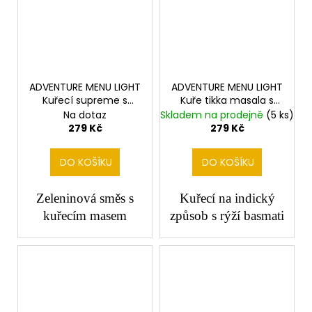
ADVENTURE MENU LIGHT
ADVENTURE MENU LIGHT
Kuřecí supreme s
Kuře tikka masala s
ratatouille
rýží
Na dotaz
Skladem na prodejně
(5 ks)
279 Kč
279 Kč
DO KOŠÍKU
DO KOŠÍKU
Zeleninová směs s
Kuřecí na indický
kuřecím masem
způsob s rýží basmati