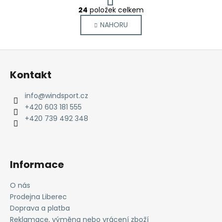
O
r
24
položek celkem
v
á
NAHORU
l
n
k
á
o
d
Z
v
a
á
á
c
Kontakt
n
p
í
í
p
a
info
@
windsport.cz
r
t
+420 603 181 555
v
í
+420 739 492 348
k
y
v
ý
Informace
p
i
O nás
s
Prodejna Liberec
u
Doprava a platba
Reklamace, výměna nebo vrácení zboží