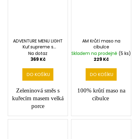
ADVENTURE MENU LIGHT
AM Krůtí maso na
Kuř.supreme s
cibulce
ratatouille velké
Na dotaz
Skladem na prodejně
(5 ks)
369 Kč
229 Kč
DO KOŠÍKU
DO KOŠÍKU
Zeleninová směs s
100% krůtí maso na
kuřecím masem velká
cibulce
porce