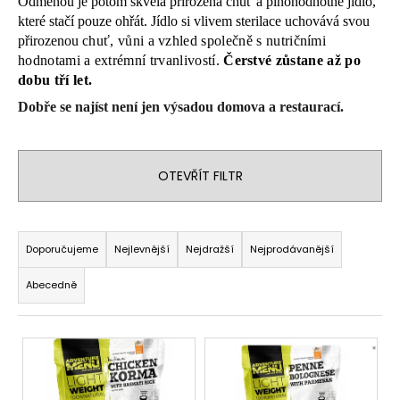
Odměnou je potom skvělá přirozená chuť a plnohodnotné jídlo,
a
které stačí pouze ohřát. Jídlo si vlivem sterilace uchovává svou
j
přirozenou
chuť, vůni a vzhled s
polečně s nutričními
hodnotami a extrémní trvanlivostí.
Čerstvé zůstane až po
í
dobu tří let.
t
Dobře se najíst není jen výsadou domova a restaurací.
?
OTEVŘÍT FILTR
HLEDAT
Ř
a
Doporučujeme
Nejlevnější
Nejdražší
Nejprodávanější
z
D
Abecedně
e
o
n
p
V
í
o
r
ý
p
u
p
r