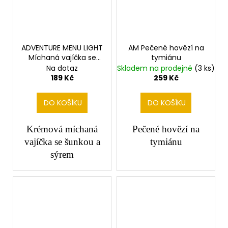
ADVENTURE MENU LIGHT
AM Pečené hovězí na
Míchaná vajíčka se
tymiánu
šunkou,sýrem
Na dotaz
Skladem na prodejně
(3 ks)
189 Kč
259 Kč
DO KOŠÍKU
DO KOŠÍKU
Krémová míchaná
Pečené hovězí na
vajíčka se šunkou a
tymiánu
sýrem