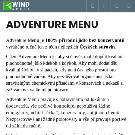
K
Přejít
Hledat
Náku
M
Přihlášen
na
o
obsah
Zpět
Zpět
košík
š
ADVENTURE MENU
í
C
k
o
A
dventur
e Menu je
100% přírodní jídlo
bez konzervantů
p
vyráběné ručně jen z těch nejlepších
Českých surovin
.
o
Cílem Adventure Menu je, aby si člověk mohl dopřát kvalitní a
t
plnohodnotné jídlo kdekoli a kdykoli. Aby mohl dodat tělu
kvalitní živiny i v situacích, kdy není čas nebo prostor pro
ř
plnohodnotné vaření. Aby nezatěžoval organismus těžko
e
stravitelnými chemickými přísadami v konzervách a nekazil si
b
zažíváni nekvalitními polotovary.
u
Adventu
re
Menu pracuje s potravinami od lokálních
j
dodavatelů, vše pečlivě kontroluje, nepoužívá žádné
e
emulgátory, neboli „éčka“, konzervanty, ani jinou chemii.
t
Nezpracovává ani žádné polotovary a vše připravuje poctivě
e
od základu ručně.
n