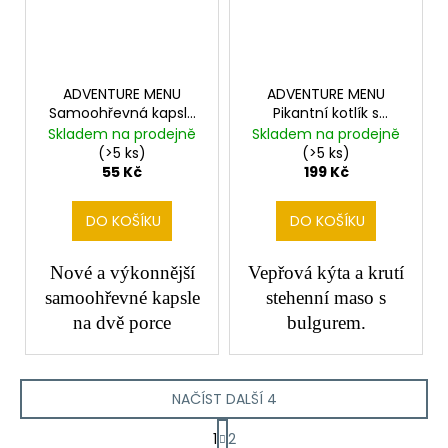
ADVENTURE MENU
ADVENTURE MENU
Samoohřevná kapsle
Pikantní kotlík s
60g - na 2 porce
bulgurem
Skladem na prodejně
Skladem na prodejně
(>5 ks)
(>5 ks)
55 Kč
199 Kč
DO KOŠÍKU
DO KOŠÍKU
Nové a výkonnější
Vepřová kýta a krutí
samoohřevné kapsle
stehenní maso s
na dvě porce
bulgurem.
NAČÍST DALŠÍ 4
S
1
2
t