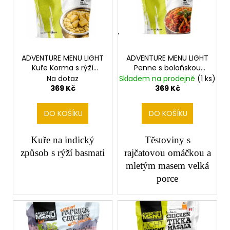
č
i
o
u
s
d
j
p
u
e
r
m
k
e
o
ADVENTURE MENU LIGHT
ADVENTURE MENU LIGHT
t
Kuře Korma s rýží
Penne s boloňskou
d
ů
basmati velké
omáčkou velké
Na dotaz
Skladem na prodejně
(1 ks)
u
369 Kč
369 Kč
k
t
DO KOŠÍKU
DO KOŠÍKU
ů
Kuře na indický
Těstoviny s
způsob s rýží basmati
rajčatovou omáčkou a
mletým masem velká
porce