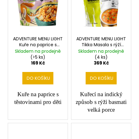
ADVENTURE MENU LIGHT
ADVENTURE MENU LIGHT
Kuře na paprice s
Tikka Masala s rýží
těstovinami
velké
Skladem na prodejně
Skladem na prodejně
(>5 ks)
(4 ks)
169 Kč
369 Kč
DO KOŠÍKU
DO KOŠÍKU
Kuře na paprice s
Kuřecí na indický
těstovinami pro děti
způsob s rýží basmati
velká porce