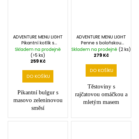
ADVENTURE MENU LIGHT
ADVENTURE MENU LIGHT
Pikantní kotlík s
Penne s boloňskou
bulgurem
om.,parmesán
Skladem na prodejně
Skladem na prodejně
(2 ks)
(>5 ks)
279 Kč
259 Kč
DO KOŠÍKU
DO KOŠÍKU
Těstoviny s
Pikantní bulgur s
rajčatovou omáčkou a
masovo zeleninovou
mletým masem
směsí