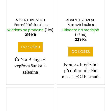
ADVENTURE MENU
ADVENTURE MENU
Farmářská šunka s
Masové koule s
čočkovým ragů
basmati a rajskou
Skladem na prodejně
(1 ks)
Skladem na prodejně
219 Kč
(>5 ks)
229 Kč
DO KOŠÍKU
DO KOŠÍKU
Čočka Beluga +
Koule z hovězího
vepřová šunka +
předního mletého
zelenina
masa s rýží basmati.