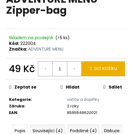
je
a
Zipper-bag
0,0
z
j
5
í
hvězdiček.
t
?
Skladem na prodejně
(>5 ks)
Kód:
222004
Značka:
ADVENTURE MENU
49 Kč
DO KOŠÍKU
HLEDAT
Měrná
cena:
Zeptat se
Hlídat
Sdílet
D
Kategorie
:
vařiče a doplňky
o
Záruka
:
2 roky
p
EAN
:
8595648620021
o
r
u
Popis
Související (4)
Podobné (4)
Diskuze