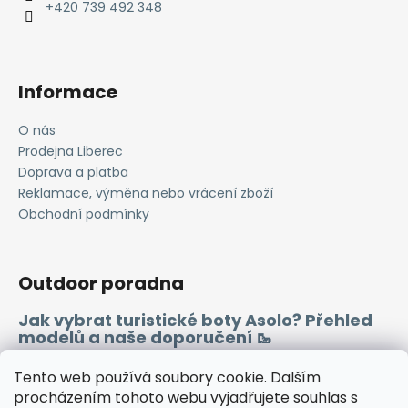
í
+420 739 492 348
Informace
O nás
Prodejna Liberec
Doprava a platba
Reklamace, výměna nebo vrácení zboží
Obchodní podmínky
Outdoor poradna
Jak vybrat turistické boty Asolo? Přehled
modelů a naše doporučení 🥾
Merino vlna 🐏
Tento web používá soubory cookie. Dalším
procházením tohoto webu vyjadřujete souhlas s