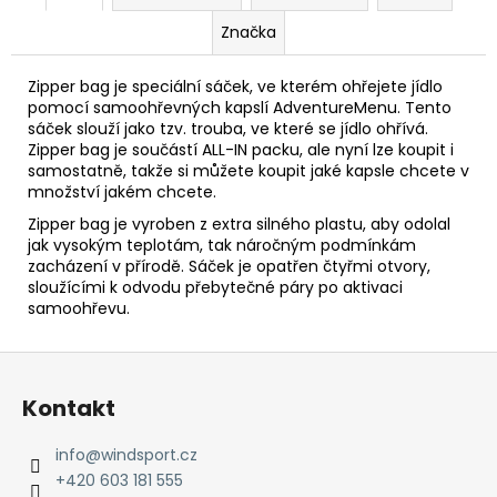
č
u
Značka
j
e
Zipper bag je speciální sáček, ve kterém ohřejete jídlo
m
pomocí samoohřevných kapslí AdventureMenu. Tento
e
sáček slouží jako tzv. trouba, ve které se jídlo ohřívá.
Zipper bag je součástí ALL-IN packu, ale nyní lze koupit i
samostatně, takže si můžete koupit jaké kapsle chcete v
množství jakém chcete.
Zipper bag je vyroben z extra silného plastu, aby odolal
jak vysokým teplotám, tak náročným podmínkám
zacházení v přírodě. Sáček je opatřen čtyřmi otvory,
sloužícími k odvodu přebytečné páry po aktivaci
samoohřevu.
Z
á
Kontakt
p
a
info
@
windsport.cz
t
+420 603 181 555