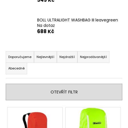
a
j
BOLL ULTRALIGHT WASHBAG III leavegreen
í
Na dotaz
t
688 Kč
?
Ř
a
Doporučujeme
Nejlevnější
Nejdražší
Nejprodávanější
z
HLEDAT
Abecedně
e
n
í
D
OTEVŘÍT FILTR
p
o
r
p
V
o
o
ý
r
d
u
p
u