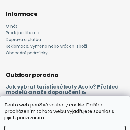
v
ý
Informace
p
i
O nás
s
Prodejna Liberec
u
Doprava a platba
Reklamace, výměna nebo vrácení zboží
Obchodní podmínky
Outdoor poradna
Jak vybrat turistické boty Asolo? Přehled
modelů a naše doporučení 🥾
Merino vlna 🐏
Tento web používá soubory cookie. Dalším
procházením tohoto webu vyjadřujete souhlas s
jejich používáním.
Instagram
Facebook
Heureka.cz
Zboží.cz