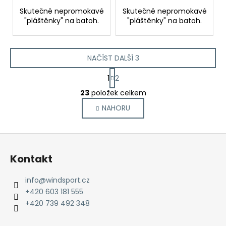
Skutečně nepromokavé
Skutečně nepromokavé
"pláštěnky" na batoh.
"pláštěnky" na batoh.
NAČÍST DALŠÍ 3
S
1
2
t
O
r
23
položek celkem
v
á
NAHORU
l
n
k
á
o
d
Z
v
a
á
á
c
Kontakt
n
p
í
í
p
a
info
@
windsport.cz
r
t
+420 603 181 555
v
í
+420 739 492 348
k
y