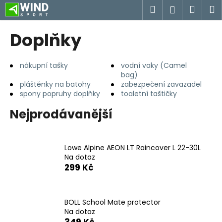
K
Přejít
Hledat
Náku
M
Přihlášen
na
o
obsah
Zpět
Zpět
košík
š
Doplňky
í
C
k
o
nákupní tašky
vodní vaky (Camel
bag)
p
pláštěnky na batohy
zabezpečení zavazadel
o
spony popruhy doplňky
toaletní taštičky
t
Nejprodávanější
ř
e
b
Lowe Alpine AEON LT Raincover L 22-30L
u
Na dotaz
299 Kč
j
e
t
BOLL School Mate protector
e
Na dotaz
n
349 Kč