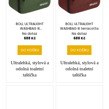
BOLL ULTRALIGHT
BOLL ULTRALIGHT
WASHBAG III
WASHBAG III terracotta
leavegreen
Na dotaz
Na dotaz
688 Kč
688 Kč
DO KOŠÍKU
DO KOŠÍKU
Ultralehká, stylová a
Ultralehká, stylová a
odolná toaletní
odolná toaletní
taštička
taštička