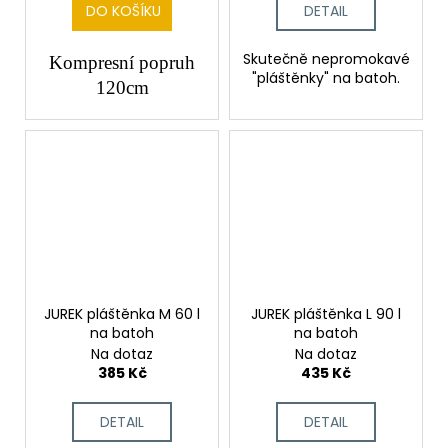
DO KOŠÍKU
DETAIL
Skutečně nepromokavé
Kompresní popruh
"pláštěnky" na batoh.
120cm
JUREK pláštěnka M 60 l
JUREK pláštěnka L 90 l
na batoh
na batoh
Na dotaz
Na dotaz
385 Kč
435 Kč
DETAIL
DETAIL