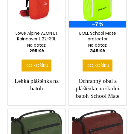
č
i
k
u
s
t
j
p
ů
e
–7 %
r
m
e
o
Lowe Alpine AEON LT
BOLL School Mate
Raincover L 22-30L
protector
d
Na dotaz
Na dotaz
u
299 Kč
349 Kč
k
t
DO KOŠÍKU
DO KOŠÍKU
ů
Lehká pláštěnka na
Ochranný obal a
batoh
pláštěnka na školní
batoh School Mate