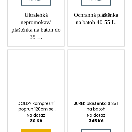
Ultralehká
Ochranná pláštěnka
nepromokavá
na batoh 40-55 L.
pláštěnka na batoh do
35 L.
DOLDY kompresní
JUREK pláštěnka S 35 l
popruh 120cm se
na batoh
sponou
Na dotaz
Na dotaz
80 Kč
345 Kč