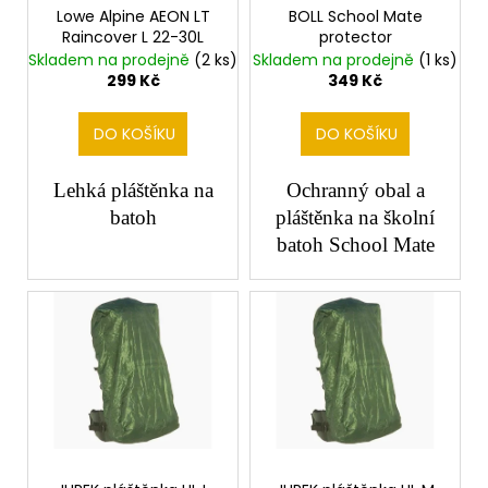
č
o
Lowe Alpine AEON LT
BOLL School Mate
u
Raincover L 22-30L
protector
d
j
Skladem na prodejně
(2 ks)
Skladem na prodejně
(1 ks)
e
u
299 Kč
349 Kč
m
k
e
t
DO KOŠÍKU
DO KOŠÍKU
ů
Lehká pláštěnka na
Ochranný obal a
batoh
pláštěnka na školní
batoh School Mate