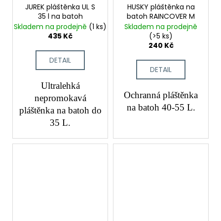
JUREK pláštěnka UL S
HUSKY pláštěnka na
35 l na batoh
batoh RAINCOVER M
Skladem na prodejně
(1 ks)
Skladem na prodejně
435 Kč
(>5 ks)
240 Kč
DETAIL
DETAIL
Ultralehká
Ochranná pláštěnka
nepromokavá
na batoh 40-55 L.
pláštěnka na batoh do
35 L.