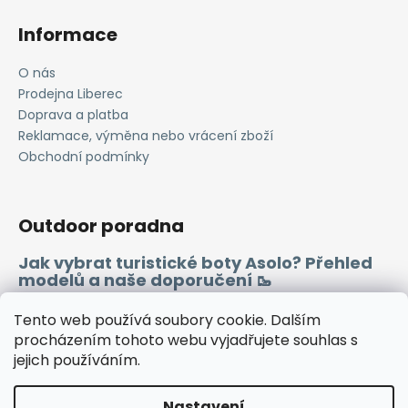
k
Informace
y
v
O nás
ý
Prodejna Liberec
p
i
Doprava a platba
s
Reklamace, výměna nebo vrácení zboží
u
Obchodní podmínky
Outdoor poradna
Jak vybrat turistické boty Asolo? Přehled
modelů a naše doporučení 🥾
Merino vlna 🐏
Tento web používá soubory cookie. Dalším
procházením tohoto webu vyjadřujete souhlas s
jejich používáním.
Instagram
Facebook
Heureka.cz
Zboží.cz
Nastavení