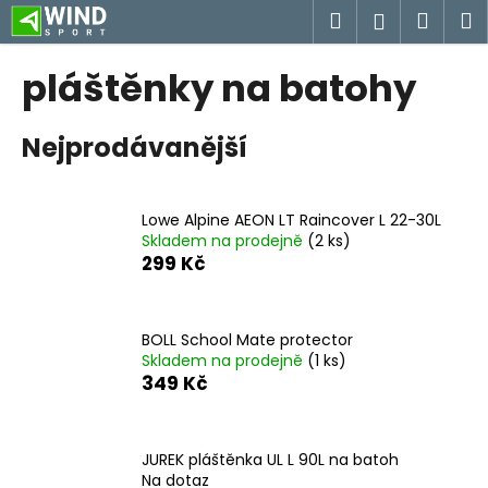
K
Přejít
Hledat
Náku
M
Přihlášen
na
o
obsah
Zpět
Zpět
košík
š
pláštěnky na batohy
í
C
k
Nejprodávanější
o
p
o
Lowe Alpine AEON LT Raincover L 22-30L
t
Skladem na prodejně
(2 ks)
ř
299 Kč
e
b
u
BOLL School Mate protector
Skladem na prodejně
(1 ks)
j
349 Kč
e
t
e
JUREK pláštěnka UL L 90L na batoh
n
Na dotaz