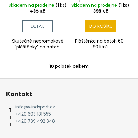
Skladem na prodejně
(1 ks)
Skladem na prodejně
(1 ks)
435 Kč
399 Kč
DETAIL
DO KOŠÍKU
Skutečně nepromokavé
Pláštěnka na batoh 60-
"pláštěnky" na batoh.
80 litrů.
10
položek celkem
O
v
Z
l
á
á
Kontakt
d
p
a
a
info
@
windsport.cz
c
t
+420 603 181 555
í
í
+420 739 492 348
p
r
v