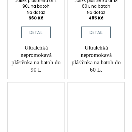
JUREK pláštěnka UL L
JUREK pláštěnka UL M
90L na batoh
60 L na batoh
Na dotaz
Na dotaz
560 Kč
485 Kč
DETAIL
DETAIL
Ultralehká
Ultralehká
nepromokavá
nepromokavá
pláštěnka na batoh do
pláštěnka na batoh do
90 L
60 L.