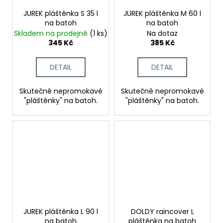
JUREK pláštěnka S 35 l
JUREK pláštěnka M 60 l
na batoh
na batoh
Skladem na prodejně
(1 ks)
Na dotaz
345 Kč
385 Kč
DETAIL
DETAIL
Skutečně nepromokavé
Skutečně nepromokavé
"pláštěnky" na batoh.
"pláštěnky" na batoh.
JUREK pláštěnka L 90 l
DOLDY raincover L
na batoh
pláštěnka na batoh