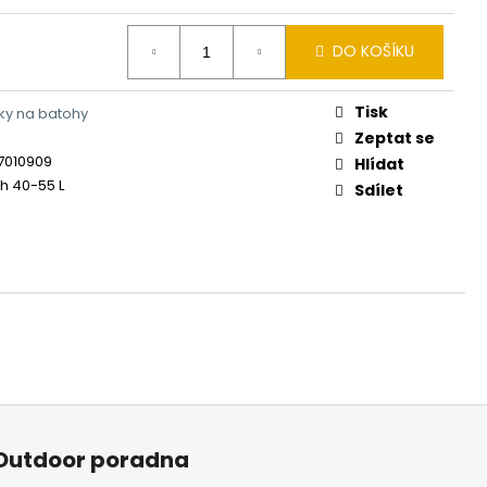
DO KOŠÍKU
Tisk
ky na batohy
Zeptat se
7010909
Hlídat
h 40-55 L
Sdílet
Outdoor poradna