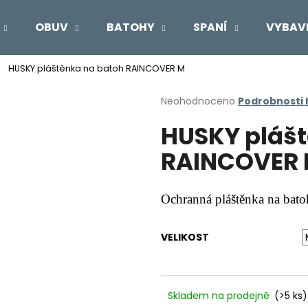
OBUV
BATOHY
SPANÍ
VYBAV
HUSKY pláštěnka na batoh RAINCOVER M
Co potřebujete najít?
Průměrné
Neohodnoceno
Podrobnosti
hodnocení
HUSKY plášt
produktu
HLEDAT
je
RAINCOVER
0,0
z
5
Doporučujeme
hvězdiček.
Ochranná pláštěnka na bato
VELIKOST
Skladem na prodejně
(>5 ks)