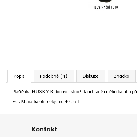
Popis
Podobné (4)
Diskuze
Značka
Pláštěnka HUSKY Raincover slouží k ochraně celého batohu pře
Vel. M: na batoh o objemu 40-55 L.
Z
á
Kontakt
p