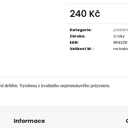
240 Kč
Měrná
cena:
Kategorie
:
pláštěn
Záruka
:
2 roky
EAN
:
859228
Velikost M:
:
na bato
d deštěm. Vyrobena z kvalitního nepromokavého polyesteru.
Informace