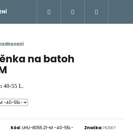
Hledat
Přihlášení
Nákupní
ENÍ
DOPLŇKY
Moje objednávka
Znač
košík
 hodnocení
ěnka na batoh
 M
h 40-55 L.
Kód:
UHU-8055.21-M -40-55L-
Značka:
HUSKY