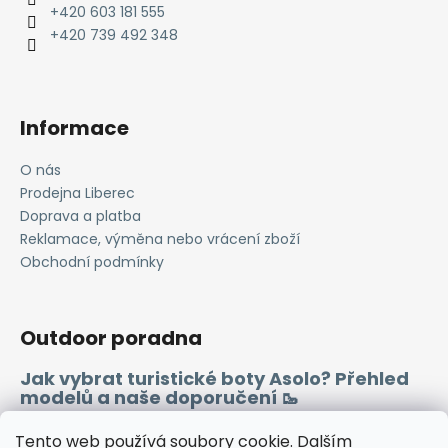
r
t
+420 603 181 555
v
í
+420 739 492 348
k
y
v
ý
Informace
p
i
O nás
s
Prodejna Liberec
u
Doprava a platba
Reklamace, výměna nebo vrácení zboží
Obchodní podmínky
Outdoor poradna
Jak vybrat turistické boty Asolo? Přehled
modelů a naše doporučení 🥾
Merino vlna 🐏
Tento web používá soubory cookie. Dalším