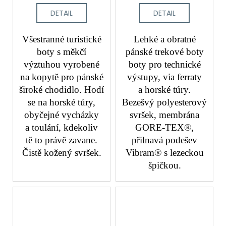
DETAIL
DETAIL
Všestranné turistické
Lehké a obratné
boty s měkčí
pánské trekové boty
výztuhou vyrobené
boty pro technické
na kopytě pro pánské
výstupy, via ferraty
široké chodidlo. Hodí
a horské túry.
se na horské túry,
Bezešvý polyesterový
obyčejné vycházky
svršek, membrána
a toulání, kdekoliv
GORE-TEX®,
tě to právě zavane.
přilnavá podešev
Čistě kožený svršek.
Vibram® s lezeckou
špičkou.