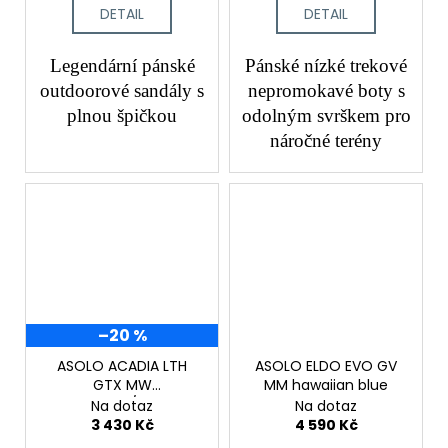
DETAIL
DETAIL
Legendární pánské
Pánské nízké trekové
outdoorové sandály s
nepromokavé boty s
plnou špičkou
odolným svrškem pro
náročné terény
–20 %
ASOLO ACADIA LTH
ASOLO ELDO EVO GV
GTX MW
MM hawaiian blue
graphite/black
Na dotaz
Na dotaz
3 430 Kč
4 590 Kč