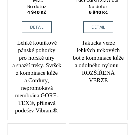
MM
Tactical GTXMW dark
graphite/gunmetal
brown
Na dotaz
Na dotaz
4 940 Kč
5 840 Kč
DETAIL
DETAIL
Lehké kotníkové
Taktická verze
pánské pohorky
lehkých trekových
pro horské túry
bot z kombinace kůže
a snazší treky. Svršek
a odolného nylonu -
z kombinace kůže
ROZŠÍŘENÁ
a Cordury,
VERZE
nepromokavá
membrána GORE-
TEX®, přilnavá
podešev Vibram®.