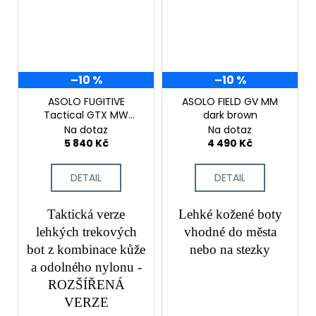
–10 %
–10 %
ASOLO FUGITIVE
ASOLO FIELD GV MM
Tactical GTX MW
dark brown
black
Na dotaz
Na dotaz
5 840 Kč
4 490 Kč
DETAIL
DETAIL
Taktická verze
Lehké kožené boty
lehkých trekových
vhodné do města
bot z kombinace kůže
nebo na stezky
a odolného nylonu -
ROZŠÍŘENÁ
VERZE