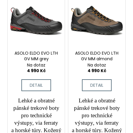
ASOLO ELDO EVO LTH
ASOLO ELDO EVO LTH
GV MM grey
GV MM almond
Na dotaz
Na dotaz
4 990 Kč
4 990 Kč
DETAIL
DETAIL
Lehké a obratné
Lehké a obratné
pánské trekové boty
pánské trekové boty
pro technické
pro technické
výstupy, via ferraty
výstupy, via ferraty
a horské túry. Kožený
a horské túry. Kožený