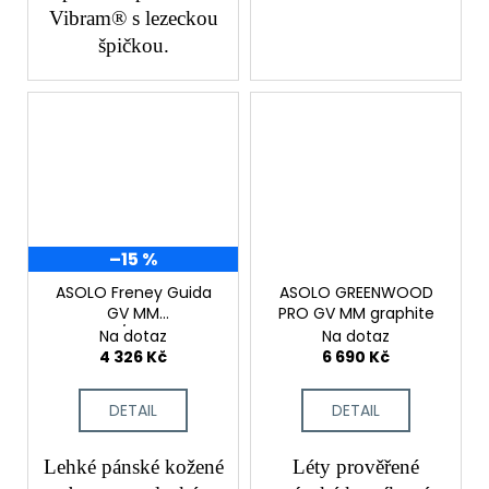
Vibram® s lezeckou
špičkou.
–15 %
ASOLO Freney Guida
ASOLO GREENWOOD
GV MM
PRO GV MM graphite
Graphite/Green Lime
Na dotaz
Na dotaz
4 326 Kč
6 690 Kč
DETAIL
DETAIL
Lehké pánské kožené
Léty prověřené