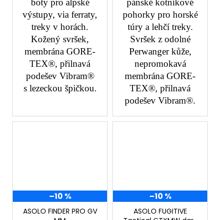
boty pro alpské
pánské kotníkové
výstupy, via ferraty,
pohorky pro horské
treky v horách.
túry a lehčí treky.
Kožený svršek,
Svršek z odolné
membrána GORE-
Perwanger kůže,
TEX®, přilnavá
nepromokavá
podešev Vibram®
membrána GORE-
s lezeckou špičkou.
TEX®, přilnavá
podešev Vibram®.
–10 %
–10 %
ASOLO FINDER PRO GV
ASOLO FUGITIVE