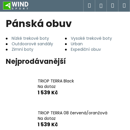
K
Přejít
Hledat
Náku
M
Přihlášen
na
o
obsah
Zpět
Zpět
košík
š
Pánská obuv
í
C
k
o
Nízké trekové boty
Vysoké trekové boty
Outdoorové sandály
Urban
p
Zimní boty
Expediční obuv
o
Nejprodávanější
t
ř
e
TRIOP TERRA Black
b
Na dotaz
u
1 539 Kč
j
e
TRIOP TERRA 08 červená/oranžová
t
Na dotaz
e
1 539 Kč
n