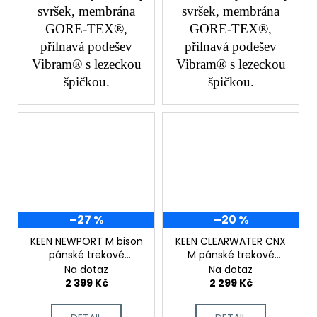
svršek, membrána
svršek, membrána
GORE-TEX®,
GORE-TEX®,
přilnavá podešev
přilnavá podešev
Vibram® s lezeckou
Vibram® s lezeckou
špičkou.
špičkou.
–27 %
–20 %
KEEN NEWPORT M bison
KEEN CLEARWATER CNX
pánské trekové
M pánské trekové
sandály
sandály
Na dotaz
Na dotaz
2 399 Kč
2 299 Kč