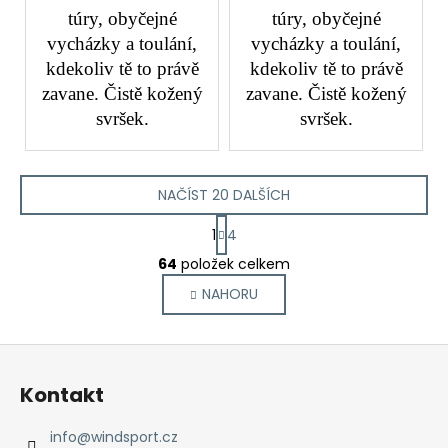
túry, obyčejné
túry, obyčejné
vycházky a toulání,
vycházky a toulání,
kdekoliv tě to právě
kdekoliv tě to právě
zavane. Čistě kožený
zavane. Čistě kožený
svršek.
svršek.
NAČÍST 20 DALŠÍCH
S
1
4
t
O
r
64
položek celkem
v
á
NAHORU
l
n
k
á
o
d
Z
v
a
á
á
c
Kontakt
n
p
í
í
p
a
info
@
windsport.cz