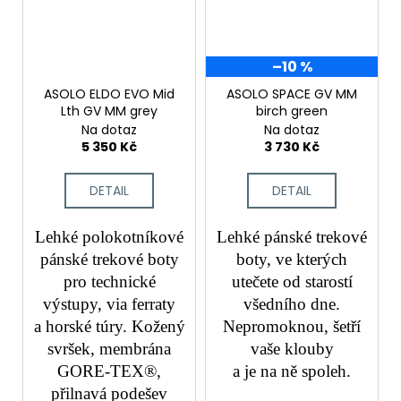
–10 %
ASOLO ELDO EVO Mid
ASOLO SPACE GV MM
Lth GV MM grey
birch green
Na dotaz
Na dotaz
5 350 Kč
3 730 Kč
DETAIL
DETAIL
Lehké polokotníkové
Lehké pánské trekové
pánské trekové boty
boty, ve kterých
pro technické
utečete od starostí
výstupy, via ferraty
všedního dne.
a horské túry. Kožený
Nepromoknou, šetří
svršek, membrána
vaše klouby
GORE-TEX®,
a je na ně spoleh.
přilnavá podešev