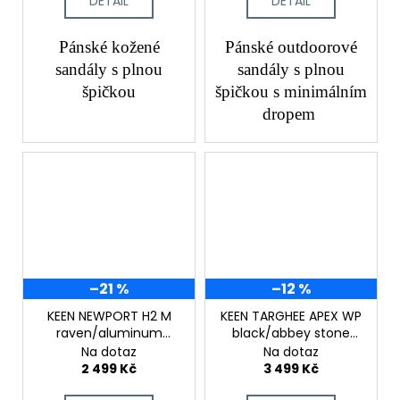
DETAIL
DETAIL
Pánské kožené
Pánské outdoorové
sandály s plnou
sandály s plnou
špičkou
špičkou s minimálním
dropem
–21 %
–12 %
KEEN NEWPORT H2 M
KEEN TARGHEE APEX WP
raven/aluminum
black/abbey stone
pánské trekové
pánské trekové boty
Na dotaz
Na dotaz
sandály
2 499 Kč
3 499 Kč