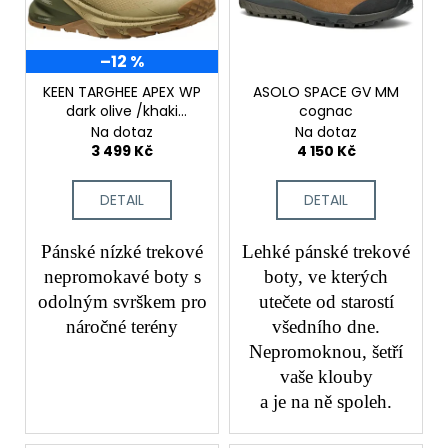
č
s
t
u
p
ů
j
–12 %
r
e
m
o
KEEN TARGHEE APEX WP
ASOLO SPACE GV MM
e
dark olive /khaki
cognac
d
pánské trekové boty
Na dotaz
Na dotaz
u
3 499 Kč
4 150 Kč
k
t
DETAIL
DETAIL
ů
Pánské nízké trekové
Lehké pánské trekové
nepromokavé boty s
boty, ve kterých
odolným svrškem pro
utečete od starostí
náročné terény
všedního dne.
Nepromoknou, šetří
vaše klouby
a je na ně spoleh.