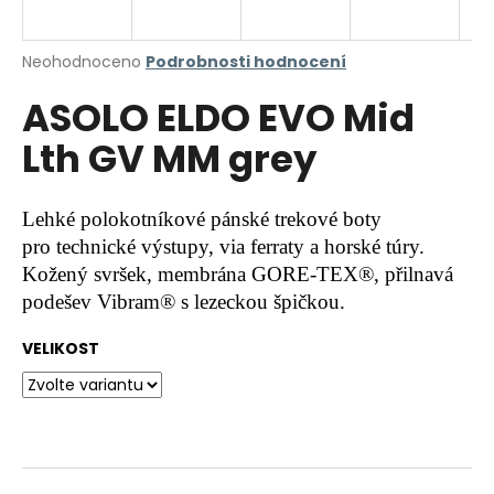
a
j
Průměrné
Neohodnoceno
Podrobnosti hodnocení
í
hodnocení
ASOLO ELDO EVO Mid
produktu
t
je
?
Lth GV MM grey
0,0
z
5
hvězdiček.
Lehké polokotníkové pánské trekové boty
pro technické výstupy, via ferraty a horské túry.
HLEDAT
Kožený svršek, membrána GORE-TEX®, přilnavá
podešev Vibram® s lezeckou špičkou.
D
VELIKOST
o
p
o
r
u