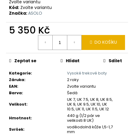
č
Zvolte variantu
u
Kód:
Zvolte variantu
j
Značka:
ASOLO
e
m
5 350 Kč
e
Měrná
DO KOŠÍKU
cena:
Zeptat se
Hlídat
Sdílet
Kategorie
:
Vysoké trekové boty
Záruka
:
2 roky
EAN
:
Zvolte variantu
Barva
:
Šedá
UK 7, UK 7.5, UK 8, UK 8.5,
Velikost
:
UK 9, UK 9.5, UK 10, UK
10.5, UK 11, UK 11.5, UK 12
440 g (1/2 pár ve
Hmotnost
:
velikosti 8 UK)
voděodolná kůže 1,5-1,7
Svršek
:
mm