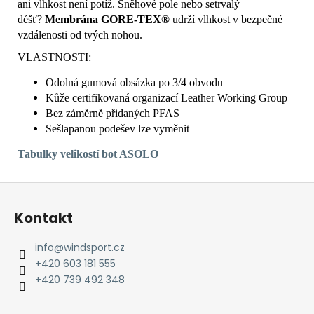
ani vlhkost není potíž. Sněhové pole nebo setrvalý
déšť?
Membrána GORE-TEX®
udrží vlhkost v bezpečné
vzdálenosti od tvých nohou.
VLASTNOSTI:
Odolná gumová obsázka po 3/4 obvodu
Kůže certifikovaná organizací Leather Working Group
Bez záměrně přidaných PFAS
Sešlapanou podešev lze vyměnit
Tabulky
velikostí bot ASOLO
Z
á
Kontakt
p
a
info
@
windsport.cz
t
+420 603 181 555
í
+420 739 492 348