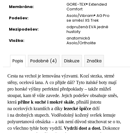
GORE-TEX® Extended
Membrána
:
Comfort
Asolo/Vibram® AG Pro
Podešev
:
se směsí XS Trek
odpružená EVA jedné
Mezipodešev
:
hustoty
anatomická
Vložka
:
Asolo/Ortholite
Popis
Podobné (4)
Diskuze
Značka
Cesta na vrchol je lemována výzvami. Kozí stezka, strmé
stěny, ocelová lana. A co přijde dál? Tyto italské boty mají
pro horské výšiny perfektní předpoklady – takže můžeš
stoupat, kam tě vůle zavede. Jejich podešev obsahuje směs,
která
přilne k suché i mokré skále
, přináší jistotu
na ocelových kramlích a díky
lezecké špičce
drží
i na drobných stupech. Voděodolný kožený svršek lemuje
polyuretanová obsázka – a tak není důvod strachovat se o to,
co všechno tyhle boty vydrží.
Vydrží dost a dost.
Dokonce