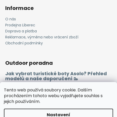
k
Informace
y
v
O nás
ý
Prodejna Liberec
p
i
Doprava a platba
s
Reklamace, výměna nebo vrácení zboží
u
Obchodní podmínky
Outdoor poradna
Jak vybrat turistické boty Asolo? Přehled
modelů a naše doporučení 🥾
Merino vlna 🐏
Tento web používá soubory cookie. Dalším
procházením tohoto webu vyjadřujete souhlas s
jejich používáním.
Instagram
Facebook
Heureka.cz
Zboží.cz
Nastavení