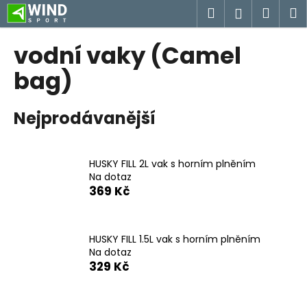
K
Přejít
Hledat
Náku
M
Přihlášen
na
o
obsah
Zpět
Zpět
košík
š
vodní vaky (Camel
í
C
bag)
k
o
p
Nejprodávanější
o
t
ř
HUSKY FILL 2L vak s horním plněním
Na dotaz
e
369 Kč
b
u
j
HUSKY FILL 1.5L vak s horním plněním
e
Na dotaz
329 Kč
t
e
n