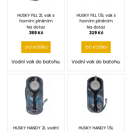
p
č
ů
u
r
j
o
HUSKY FILL 2L vak s
HUSKY FILL 1.5L vak s
e
horním plněním
horním plněním
d
m
Na dotaz
Na dotaz
u
e
369 Kč
329 Kč
k
t
DO KOŠÍKU
DO KOŠÍKU
ů
Vodní vak do batohu.
Vodní vak do batohu.
HUSKY HANDY 2L vodní
HUSKY HANDY 1.5L