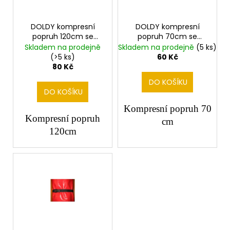
p
č
ů
u
r
j
o
DOLDY kompresní
DOLDY kompresní
e
popruh 120cm se
popruh 70cm se
d
m
sponou
sponou
Skladem na prodejně
Skladem na prodejně
(5 ks)
u
e
(>5 ks)
60 Kč
k
80 Kč
t
DO KOŠÍKU
DO KOŠÍKU
ů
Kompresní popruh 70
Kompresní popruh
cm
120cm