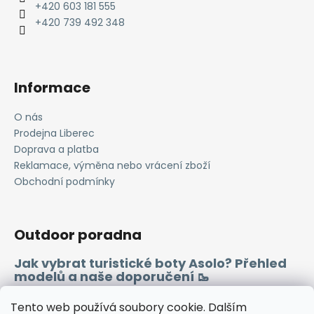
t
+420 603 181 555
í
í
+420 739 492 348
p
r
v
k
Informace
y
v
O nás
ý
Prodejna Liberec
p
i
Doprava a platba
s
Reklamace, výměna nebo vrácení zboží
u
Obchodní podmínky
Outdoor poradna
Jak vybrat turistické boty Asolo? Přehled
modelů a naše doporučení 🥾
Merino vlna 🐏
Tento web používá soubory cookie. Dalším