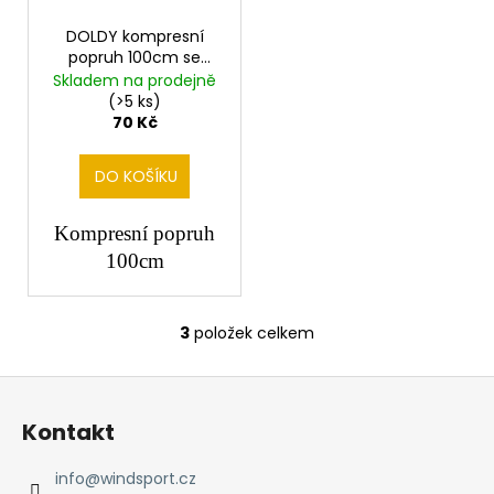
DOLDY kompresní
popruh 100cm se
sponou
Skladem na prodejně
(>5 ks)
70 Kč
DO KOŠÍKU
Kompresní popruh
100cm
3
položek celkem
O
v
Z
l
á
á
Kontakt
d
p
a
a
info
@
windsport.cz
c