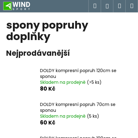
K
Přejít
Hledat
Náku
M
Přihlášen
na
o
obsah
Zpět
Zpět
košík
š
spony popruhy
í
C
doplňky
k
o
p
Nejprodávanější
o
t
DOLDY kompresní popruh 120cm se
ř
sponou
e
Skladem na prodejně
(>5 ks)
b
80 Kč
u
j
DOLDY kompresní popruh 70cm se
sponou
e
Skladem na prodejně
(5 ks)
t
60 Kč
e
n