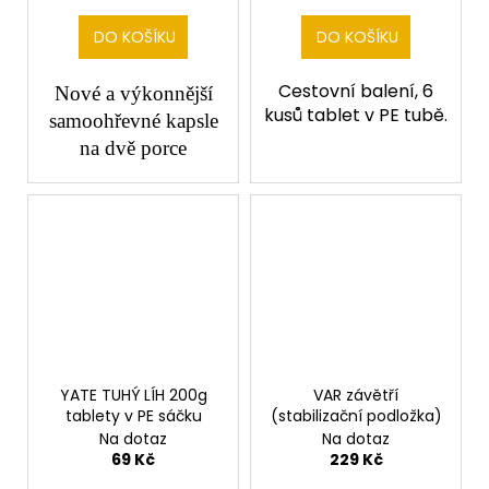
DO KOŠÍKU
DO KOŠÍKU
Cestovní balení, 6
Nové a výkonnější
kusů tablet v PE tubě.
samoohřevné kapsle
na dvě porce
YATE TUHÝ LÍH 200g
VAR závětří
tablety v PE sáčku
(stabilizační podložka)
Na dotaz
Na dotaz
69 Kč
229 Kč