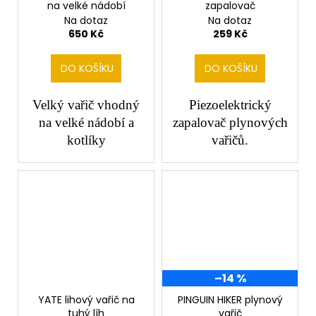
na velké nádobí
zapalovač
Na dotaz
Na dotaz
650 Kč
259 Kč
DO KOŠÍKU
DO KOŠÍKU
Velký vařič vhodný
Piezoelektrický
na velké nádobí a
zapalovač plynových
kotlíky
vařičů.
–14 %
YATE lihový vařič na
PINGUIN HIKER plynový
tuhý líh
vařič