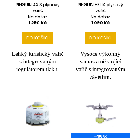
č
o
PINGUIN AXIS plynový
PINGUIN HELIX plynový
u
vařič
vařič
d
j
Na dotaz
Na dotaz
e
u
1 290 Kč
1 090 Kč
m
k
e
t
DO KOŠÍKU
DO KOŠÍKU
ů
Lehký turistický vařič
Vysoce výkonný
s integrovaným
samostatně stojící
regulátorem tlaku.
vařič s integrovaným
závětřím.
–15 %