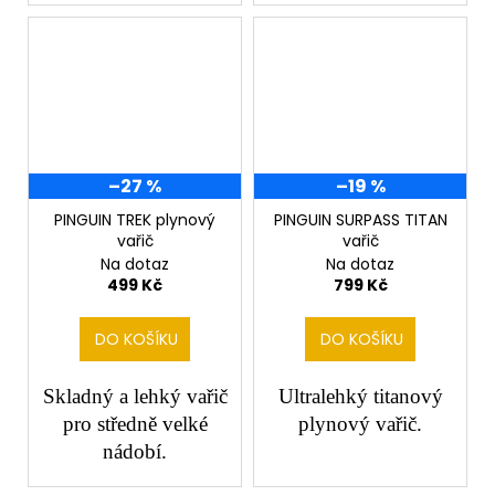
SALE
–27 %
–19 %
PINGUIN TREK plynový
PINGUIN SURPASS TITAN
vařič
vařič
Na dotaz
Na dotaz
499 Kč
799 Kč
DO KOŠÍKU
DO KOŠÍKU
Skladný a lehký vařič
Ultralehký titanový
pro středně velké
plynový vařič.
nádobí.