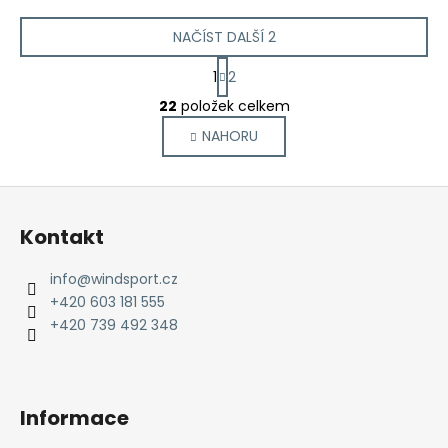
NAČÍST DALŠÍ 2
S
1
2
t
O
r
22
položek celkem
v
á
NAHORU
l
n
k
á
o
d
Z
v
a
á
á
c
Kontakt
n
p
í
í
p
a
info
@
windsport.cz
r
t
+420 603 181 555
v
í
+420 739 492 348
k
y
v
ý
Informace
p