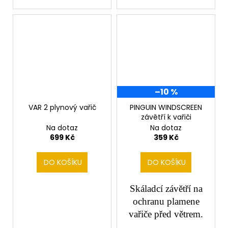
–10 %
VAR 2 plynový vařič
PINGUIN WINDSCREEN
závětří k vařiči
Na dotaz
Na dotaz
699 Kč
359 Kč
DO KOŠÍKU
DO KOŠÍKU
Skáladcí závětří na
ochranu plamene
vařiče před větrem.