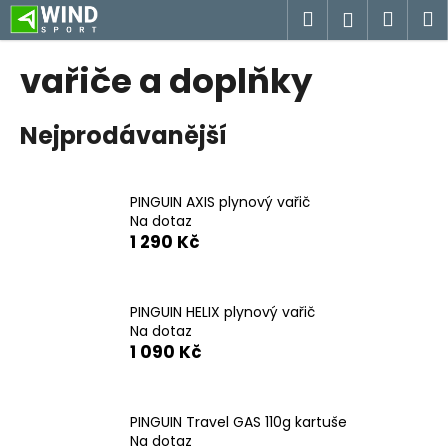
K
Přejít
Hledat
Náku
M
Přihlášen
na
o
obsah
Zpět
Zpět
košík
š
vařiče a doplňky
í
C
k
Nejprodávanější
o
p
o
PINGUIN AXIS plynový vařič
t
Na dotaz
ř
1 290 Kč
e
b
u
PINGUIN HELIX plynový vařič
Na dotaz
j
1 090 Kč
e
t
e
PINGUIN Travel GAS 110g kartuše
n
Na dotaz