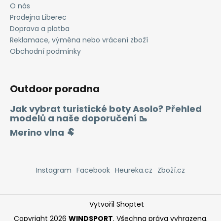
i
O nás
s
Prodejna Liberec
u
Doprava a platba
Reklamace, výměna nebo vrácení zboží
Obchodní podmínky
Outdoor poradna
Jak vybrat turistické boty Asolo? Přehled
modelů a naše doporučení 🥾
Merino vlna 🐏
Instagram
Facebook
Heureka.cz
Zboží.cz
Vytvořil Shoptet
Copyright 2026
WINDSPORT
. Všechna práva vyhrazena.