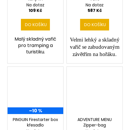
Na dotaz
Na dotaz
109 Kč
587 Kč
DO KOŠÍKU
DO KOŠÍKU
Malý skladný vařič
Velmi lehký a skladný
pro tramping a
vařič se zabudovaným
turistiku.
závětřím na hořáku.
–10 %
PINGUIN Firestarter box
ADVENTURE MENU
křesadlo
Zipper-bag