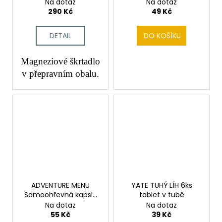
Na dotaz
Na dotaz
290 Kč
49 Kč
DETAIL
DO KOŠÍKU
Magneziové škrtadlo
v přepravním obalu.
ADVENTURE MENU
YATE TUHÝ LÍH 6ks
Samoohřevná kapsle
tablet v tubě
60g - na 2 porce
Na dotaz
Na dotaz
55 Kč
39 Kč