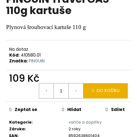
je
a
110g kartuše
0,0
z
j
5
í
hvězdiček.
Plynová šroubovací kartuše 110 g
t
?
Na dotaz
Kód:
410580.01
Značka:
PINGUIN
HLEDAT
109 Kč
Měrná
DO KOŠÍKU
cena:
D
o
Zeptat se
Hlídat
Sdílet
p
o
Kategorie
:
vařiče a doplňky
r
Záruka
:
2 roky
u
EAN
:
8592638601404