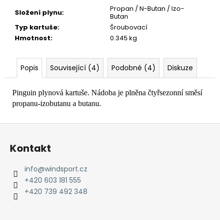
č
Propan / N-Butan / Izo-
u
Složení plynu
:
Butan
j
Typ kartuše
:
Šroubovací
e
Hmotnost
:
0.345 kg
m
e
Popis
Související (4)
Podobné (4)
Diskuze
Pinguin plynová kartuše. Nádoba je plněna čtyřsezonní směsí
propanu-izobutanu a butanu.
Z
á
Kontakt
p
a
info
@
windsport.cz
t
+420 603 181 555
í
+420 739 492 348