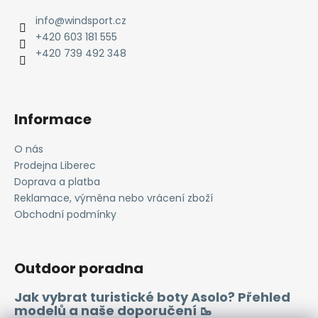
p
a
info
@
windsport.cz
t
+420 603 181 555
í
+420 739 492 348
Informace
O nás
Prodejna Liberec
Doprava a platba
Reklamace, výměna nebo vrácení zboží
Obchodní podmínky
Outdoor poradna
Jak vybrat turistické boty Asolo? Přehled
modelů a naše doporučení 🥾