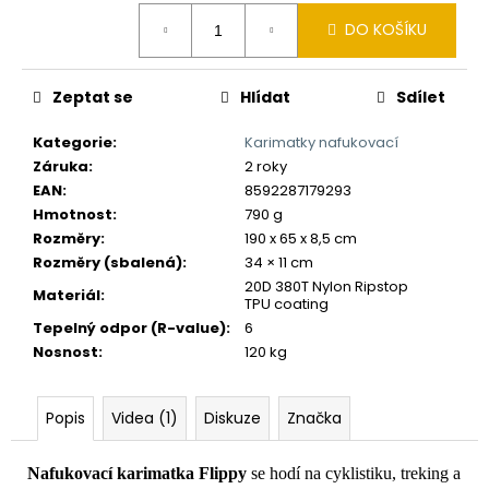
č
Měrná
u
DO KOŠÍKU
cena:
j
e
m
Zeptat se
Hlídat
Sdílet
e
Kategorie
:
Karimatky nafukovací
Záruka
:
2 roky
EAN
:
8592287179293
Hmotnost
:
790 g
Rozměry
:
190 x 65 x 8,5 cm
Rozměry (sbalená)
:
34 × 11 cm
20D 380T Nylon Ripstop
Materiál
:
TPU coating
Tepelný odpor (R-value)
:
6
Nosnost
:
120 kg
Popis
Videa (1)
Diskuze
Značka
Nafukovací karimatka
Flippy
se hodí na cyklistiku, treking a