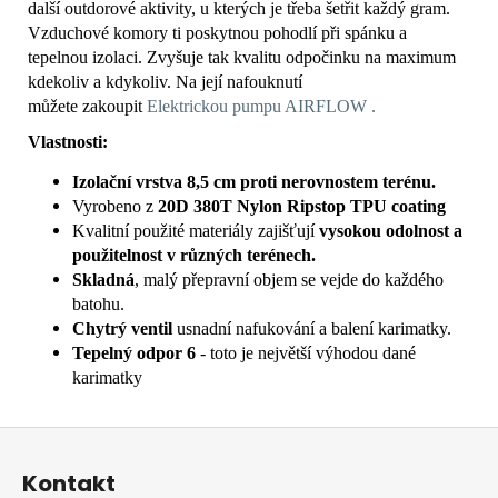
další outdorové aktivity, u kterých je třeba šetřit každý gram.
Vzduchové komory ti poskytnou pohodlí při spánku a
tepelnou izolaci. Zvyšuje tak kvalitu odpočinku na maximum
kdekoliv a kdykoliv. Na její nafouknutí
můžete zakoupit
Elektrickou pumpu AIRFLOW .
Vlastnosti:
Izolační vrstva 8,5 cm proti nerovnostem terénu.
Vyrobeno z
20D 380T Nylon Ripstop TPU coating
Kvalitní použité materiály zajišťují
vysokou odolnost a
použitelnost v různých terénech.
Skladná
, malý přepravní objem se vejde do každého
batohu.
Chytrý ventil
usnadní nafukování a balení karimatky.
Tepelný odpor 6
- toto je největší výhodou dané
karimatky
Z
á
Kontakt