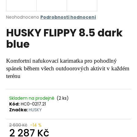
a
j
Průměrné
Neohodnoceno
Podrobnosti hodnocení
í
hodnocení
HUSKY FLIPPY 8.5 dark
produktu
t
je
?
blue
0,0
z
5
hvězdiček.
Komfortní nafukovací karimatka pro pohodlný
spánek během všech outdoorových aktivit v každém
HLEDAT
terénu
D
Skladem na prodejně
(2 ks)
o
Kód:
HC0-0217.21
Značka:
HUSKY
p
o
r
2 690 Kč
–14 %
2 287 Kč
u