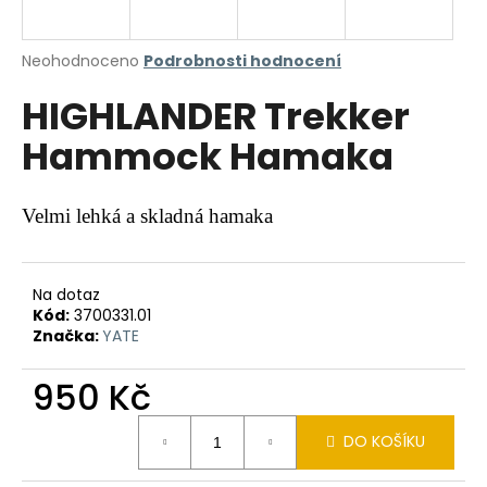
a
j
Průměrné
Neohodnoceno
Podrobnosti hodnocení
í
hodnocení
HIGHLANDER Trekker
produktu
t
je
?
Hammock Hamaka
0,0
z
5
hvězdiček.
Velmi lehká a skladná hamaka
HLEDAT
Na dotaz
Kód:
3700331.01
Značka:
YATE
D
o
950 Kč
p
o
Měrná
r
DO KOŠÍKU
cena:
u