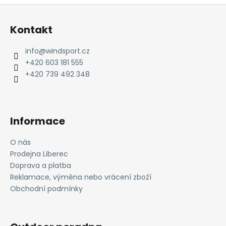
Z
á
Kontakt
p
a
info
@
windsport.cz
t
+420 603 181 555
í
+420 739 492 348
Informace
O nás
Prodejna Liberec
Doprava a platba
Reklamace, výměna nebo vrácení zboží
Obchodní podmínky