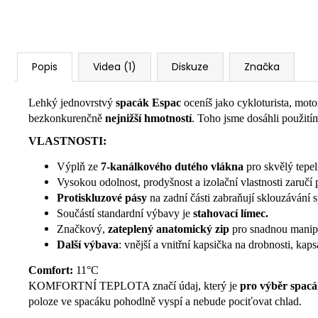
Popis
Videa (1)
Diskuze
Značka
Lehký jednovrstvý
spacák Espac
oceníš jako cykloturista, mot
bezkonkurenčně
nejnižší hmotností
. Toho jsme dosáhli použití
VLASTNOSTI:
Výplň ze
7-kanálkového dutého vlákna
pro skvělý tepe
Vysokou odolnost, prodyšnost a izolační vlastnosti zaručí pr
Protiskluzové pásy
na zadní části zabraňují sklouzávání 
Součástí standardní výbavy je
stahovací límec.
Značkový,
zateplený anatomický zip
pro snadnou manip
Další výbava
: vnější a vnitřní kapsička na drobnosti, kap
Comfort:
11°C
KOMFORTNÍ TEPLOTA značí údaj, který je
pro výběr spacá
poloze ve spacáku pohodlně vyspí a nebude pociťovat chlad.