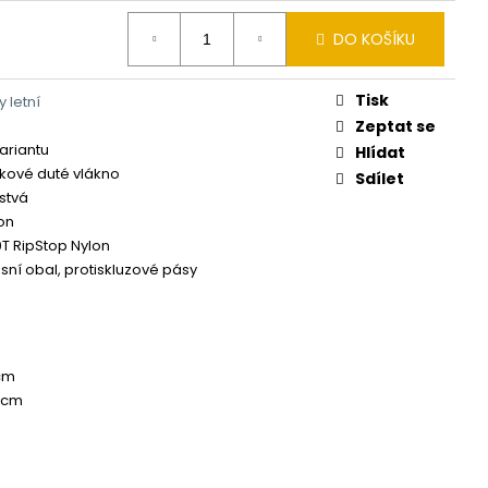
DO KOŠÍKU
Tisk
 letní
Zeptat se
variantu
Hlídat
kové duté vlákno
Sdílet
stvá
lon
T RipStop Nylon
ní obal, protiskluzové pásy
 cm
0 cm