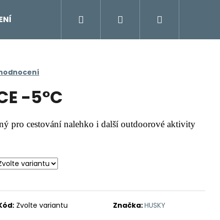
Hledat
Přihlášení
Nákupní
ENÍ
DOPLŇKY
Moje objednávka
Znač
košík
 hodnocení
CE -5°C
ný pro cestování nalehko i další outdoorové aktivity
Kód:
Zvolte variantu
Značka:
HUSKY