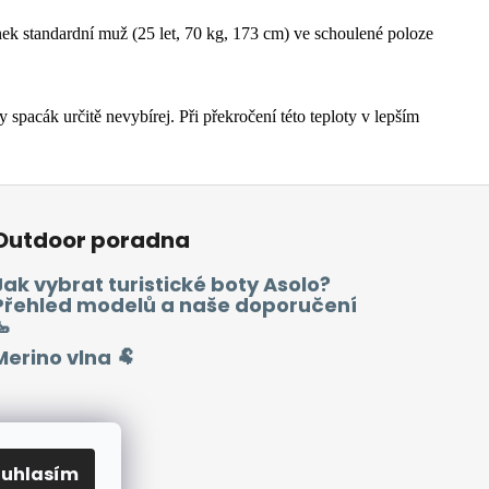
nek standardní muž (25 let, 70 kg, 173 cm) ve schoulené poloze
y spacák určitě nevybírej.
Při překročení této teploty v lepším
Outdoor poradna
Jak vybrat turistické boty Asolo?
Přehled modelů a naše doporučení
🥾
Merino vlna 🐏
ouhlasím