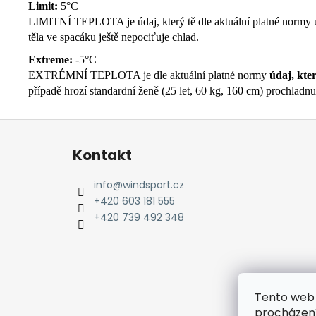
Limit:
5°C
LIMITNÍ TEPLOTA je údaj, který tě dle aktuální platné normy
těla ve spacáku ještě nepociťuje chlad.
Extreme:
-5°C
EXTRÉMNÍ TEPLOTA je dle aktuální platné normy
údaj, kte
případě hrozí standardní ženě (25 let, 60 kg, 160 cm) prochladn
Z
á
Kontakt
p
a
info
@
windsport.cz
t
+420 603 181 555
í
+420 739 492 348
Tento web 
procházení