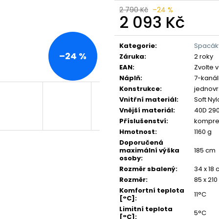
2 790 Kč
–24 %
2 093 Kč
Měrná
cena:
Kategorie
:
Spacáky
–24 %
Záruka
:
2 roky
EAN
:
Zvolte 
Náplň
:
7-kanál
Konstrukce
:
jednovr
Vnitřní materiál
:
Soft Ny
Vnější materiál
:
40D 290
Příslušenství
:
kompres
Hmotnost
:
1160 g
Doporučená
maximální výška
185 cm
osoby
:
Rozměr sbalený
:
34 x 18
Rozměr
:
85 x 21
Komfortní teplota
11°C
[°C]
:
Limitní teplota
5°C
[°C]
: