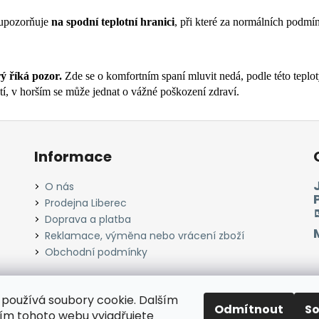
 upozorňuje
na spodní teplotní hranici
, při které za normálních podmí
rý říká pozor.
Zde se o komfortním spaní mluvit nedá, podle této teplot
utí, v horším se může jednat o vážné poškození zdraví.
Informace
O nás
Prodejna Liberec
Doprava a platba
Reklamace, výměna nebo vrácení zboží
Obchodní podmínky
používá soubory cookie. Dalším
Odmítnout
S
Instagram
Facebook
Heureka.cz
Zboží.cz
m tohoto webu vyjadřujete