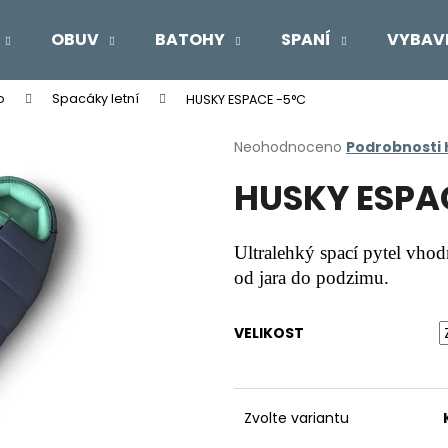
OBUV
BATOHY
SPANÍ
VYBAV
o
Spacáky letní
HUSKY ESPACE -5°C
Co potřebujete najít?
Průměrné
Neohodnoceno
Podrobnosti
hodnocení
HUSKY ESPA
produktu
HLEDAT
je
0,0
z
Ultralehký spací pytel vhod
5
Doporučujeme
od jara do podzimu.
hvězdiček.
VELIKOST
Zvolte variantu