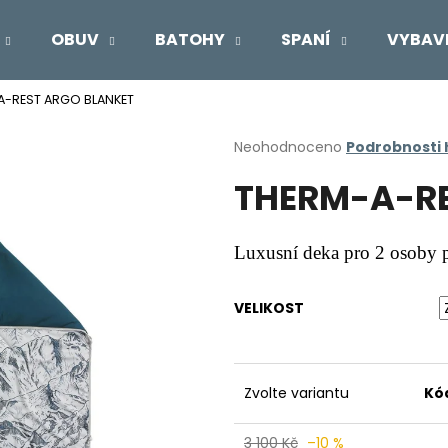
OBUV
BATOHY
SPANÍ
VYBAV
A-REST ARGO BLANKET
Co potřebujete najít?
Průměrné
Neohodnoceno
Podrobnosti
hodnocení
THERM-A-RE
produktu
HLEDAT
je
0,0
z
Luxusní deka pro 2 osoby p
5
Doporučujeme
hvězdiček.
VELIKOST
Zvolte variantu
Kó
3 100 Kč
–10 %