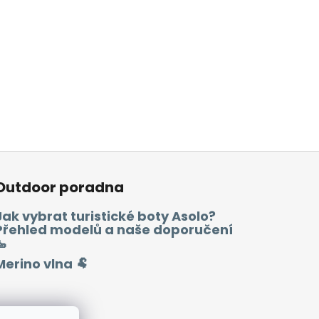
Outdoor poradna
Jak vybrat turistické boty Asolo?
Přehled modelů a naše doporučení
🥾
Merino vlna 🐏