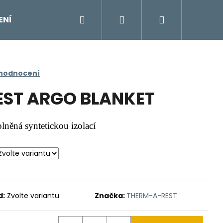
Hledat
Přihlášení
Nákupní
ENÍ
DOPLŇKY
Moje objednávka
Znač
košík
 hodnocení
ST ARGO BLANKET
lněná syntetickou izolací
d:
Zvolte variantu
Značka:
THERM-A-REST