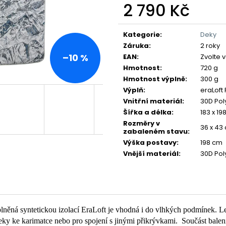
2 790 Kč
Měrná
cena:
Kategorie
:
Deky
Záruka
:
2 roky
–10 %
EAN
:
Zvolte 
Hmotnost
:
720 g
Hmotnost výplně
:
300 g
Výplň
:
eraLoft 
Vnitřní materiál
:
30D Pol
Šířka a délka
:
183 x 19
Rozměry v
36 x 43
zabaleném stavu
:
Výška postavy
:
198 cm
Vnější materiál
:
30D Pol
plněná syntetickou izolací EraLoft je vhodná i do vlhkých podmínek. L
eky ke karimatce nebo pro spojení s jinými přikrývkami. Součást bale