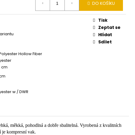
DO KOŠÍKU
Tisk
Zeptat se
variantu
Hlídat
Sdílet
Polyester Hollow Fiber
yester
8 cm
 cm
yester w / DWR
ehká, měkká, pohodlná a dobře sbalitelná. Vyrobená z kvalitních
ní je kompresní vak.