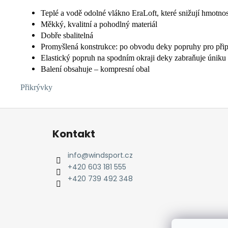
Teplé a vodě odolné vlákno EraLoft, které snižují hmotnos
Měkký, kvalitní a pohodlný materiál
Dobře sbalitelná
Promyšlená konstrukce: po obvodu deky popruhy pro připo
Elastický popruh na spodním okraji deky zabraňuje úniku 
Balení obsahuje – kompresní obal
Přikrývky
Z
á
Kontakt
p
a
info
@
windsport.cz
t
+420 603 181 555
í
+420 739 492 348