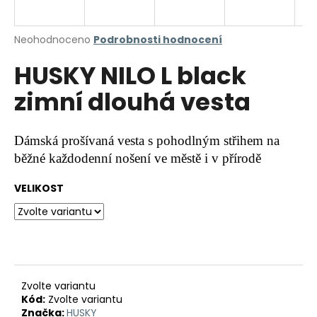
a
j
Průměrné
Neohodnoceno
Podrobnosti hodnocení
í
hodnocení
HUSKY NILO L black
produktu
t
je
?
zimní dlouhá vesta
0,0
z
5
hvězdiček.
Dámská prošívaná vesta s pohodlným střihem na
běžné každodenní nošení ve městě i v přírodě
HLEDAT
VELIKOST
D
o
p
o
r
Zvolte variantu
Kód:
Zvolte variantu
u
Značka:
HUSKY