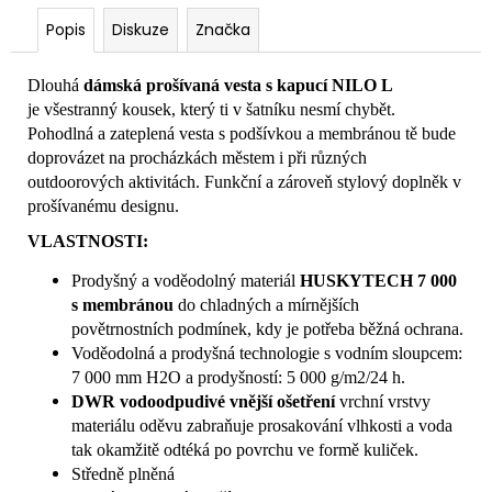
Popis
Diskuze
Značka
Dlouhá
dámská prošívaná vesta s kapucí NILO L
je všestranný kousek, který ti v šatníku nesmí chybět.
Pohodlná a zateplená vesta s podšívkou a membránou tě bude
doprovázet na procházkách městem i při různých
outdoorových aktivitách. Funkční a zároveň stylový doplněk v
prošívanému designu.
VLASTNOSTI:
Prodyšný a voděodolný materiál
HUSKYTECH 7 000
s membránou
do chladných a mírnějších
povětrnostních podmínek, kdy je potřeba běžná ochrana.
Voděodolná a prodyšná technologie s vodním sloupcem:
7 000 mm H2O a prodyšností: 5 000 g/m2/24 h.
DWR vodoodpudivé vnější ošetření
vrchní vrstvy
materiálu oděvu zabraňuje prosakování vlhkosti a voda
tak okamžitě odtéká po povrchu ve formě kuliček.
Středně plněná