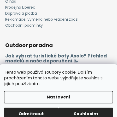
O nás
Prodejna Liberec
Doprava a platba
Reklamace, výměna nebo vrácení zboží
Obchodní podmínky
Outdoor poradna
Jak vybrat turistické boty Asolo? Přehled
modelů a naše doporučení 🥾
Merino vlna 🐏
Tento web používá soubory cookie. Dalším
procházením tohoto webu vyjadřujete souhlas s
jejich používáním.
Instagram
Facebook
Heureka.cz
Zboží.cz
Nastavení
Vytvořil Shoptet
Odmítnout
Souhlasím
Copyright 2026
WINDSPORT
. Všechna práva vyhrazena.