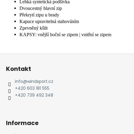
Lehká syntetická podšívka
Dvoucestný hlavní zip
Překrytí zipu u brady
Kapuce upravitelná stahováním
Zpevněný kšilt
KAPSY: vnější boční se zipem | vnitřní se zipem
Z
á
Kontakt
p
a
info
@
windsport.cz
t
+420 603 181 555
í
+420 739 492 348
Informace