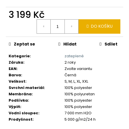
č
u
3 199 Kč
j
e
Měrná
m
DO KOŠÍKU
cena:
e
Zeptat se
Hlídat
Sdílet
Kategorie
:
zateplené
Záruka
:
2 roky
EAN
:
Zvolte variantu
Barva
:
Černá
Velikost
:
S, M, L, XL, XXL
Svrchní materiál
:
100% polyester
Membrána
:
100% polyuretan
Podšívka
:
100% polyester
Výplň
:
100% polyester
Vodní sloupec
:
7 000 mm H2O
Prodyšnost
:
5 000 g/m2/24 h