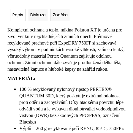
Popis
Diskuze
Značka
Komplexní ochrana a teplo, mikina Polaron XT je určena pro
život venku v nejchladnějších zimních dnech. Prémiové
recyklované prachové peří ExpeDRY 750FP si zachovává
vysoký výkon i v podmínkách vysoké vlhkosti, zatímco lehký,
větruodolný materiál Pertex Quantum zajišťuje odolnou
ochranu. Zimní ochranu dále zvyšuje prodloužená délka těla,
nastavitelná kapuce a hluboké kapsy na zahřátí rukou.
MATERIÁL:
100 % recyklovaný nylonový ripstop PERTEX®
QUANTUM 30D, který poskytuje extrémní odolnost
proti oděru a zachytávání. Díky hladkému povrchu lépe
odvádí vodu a je vybaven dlouhotrvající vodoodpudivou
vrstvou (DWR) bez škodlivých PFC/PFAS, označení
Bluesign
Výplň – 260 g recyklované peří RENU, 85/15, 750FP s