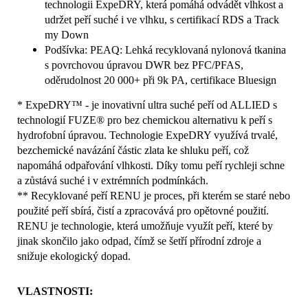
technologii ExpeDRY, která pomáhá odvádět vlhkost a
udržet peří suché i ve vlhku, s certifikací RDS a Track
my Down
Podšívka: PEAQ: Lehká recyklovaná nylonová tkanina
s povrchovou úpravou DWR bez PFC/PFAS,
oděrudolnost 20 000+ při 9k PA, certifikace Bluesign
* ExpeDRY™ - je inovativní ultra suché peří od ALLIED s
technologií FUZE® pro bez chemickou alternativu k peří s
hydrofobní úpravou. Technologie ExpeDRY využívá trvalé,
bezchemické navázání částic zlata ke shluku peří, což
napomáhá odpařování vlhkosti. Díky tomu peří rychleji schne
a zůstává suché i v extrémních podmínkách.
** Recyklované peří RENU je proces, při kterém se staré nebo
použité peří sbírá, čistí a zpracovává pro opětovné použití.
RENU je technologie, která umožňuje využít peří, které by
jinak skončilo jako odpad, čímž se šetří přírodní zdroje a
snižuje ekologický dopad.
VLASTNOSTI: