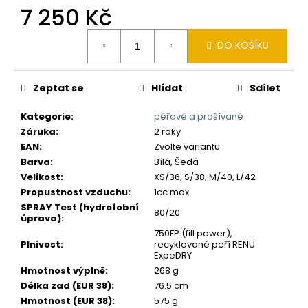
č
7 250 Kč
u
j
Měrná
e
DO KOŠÍKU
cena:
m
e
Zeptat se
Hlídat
Sdílet
Kategorie
:
péřové a prošívané
Záruka
:
2 roky
EAN
:
Zvolte variantu
Barva
:
Bílá, Šedá
Velikost
:
XS/36, S/38, M/40, L/42
Propustnost vzduchu
:
1cc max
SPRAY Test (hydrofobní
80/20
úprava)
:
750FP (fill power),
Plnivost
:
recyklované peří RENU
ExpeDRY
Hmotnost výplně
:
268 g
Délka zad (EUR 38)
:
76.5 cm
Hmotnost (EUR 38)
:
575 g