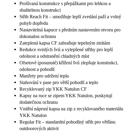
Prošívaná konstrukce s přepážkami pro lehkou a
sbalitelnou konstrukci
Střih Reach Fit – umožňuje lepší zvedání paží a volný
pohyb dopředu
Nastavitelná kapuce s předním nastavením otvoru pro
dokonalou ochranu
Zateplená kapsa CF zabraňuje tepelným ztrátám
Redukce svislých švů a vylepšené střihy pro lepší
odolnost a odstranění chladných míst
Ofsetové (posunuté) křížení švů zlepšuje konstrukci,
odolnost a pohodlí
Manžety pro udržení tepla
Stahování v pase pro větší pohodlí a teplo
Recyklovaný zip YKK Natulon CF
Kapsy na ruce se zipem YKK Natulon, poskytují
dodatečnou ochranu
Vnitřní náprsní kapsa na zip z recyklovaného materiálu
YKK Natulon
Regular Fit – standardní pohodlný střih pro většinu
outdoorových aktivit