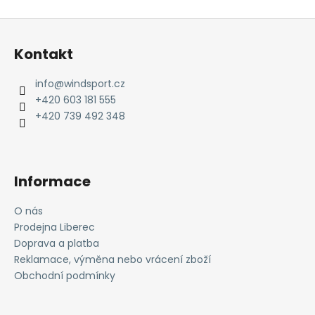
Z
á
Kontakt
p
a
info
@
windsport.cz
t
+420 603 181 555
í
+420 739 492 348
Informace
O nás
Prodejna Liberec
Doprava a platba
Reklamace, výměna nebo vrácení zboží
Obchodní podmínky