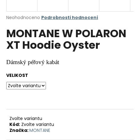
a
j
Průměrné
Neohodnoceno
Podrobnosti hodnocení
í
hodnocení
MONTANE W POLARON
produktu
t
je
?
XT Hoodie Oyster
0,0
z
5
hvězdiček.
Dámský péřový kabát
HLEDAT
VELIKOST
D
o
p
Zvolte variantu
o
Kód:
Zvolte variantu
r
Značka:
MONTANE
u