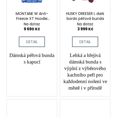
MONTANE W Anti-
HUSKY DREESER L dark
Freeze XT Hoodie
bordo péřová bunda
Cornflow
Na dotaz
Na dotaz
9 690 Kč
3 999 Kč
DETAIL
DETAIL
Dámská péřová bunda
Lehká a hřejivá
s
kapucí
dámská bunda s
výplní z výběrového
kachního peří pro
každodenní nošení ve
městě i v přírodě