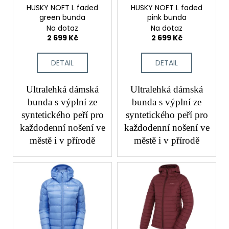
č
o
HUSKY NOFT L faded
HUSKY NOFT L faded
u
green bunda
pink bunda
d
j
Na dotaz
Na dotaz
e
u
2 699 Kč
2 699 Kč
m
k
e
t
DETAIL
DETAIL
ů
Ultralehká dámská
Ultralehká dámská
bunda s výplní ze
bunda s výplní ze
syntetického peří pro
syntetického peří pro
každodenní nošení ve
každodenní nošení ve
městě i v přírodě
městě i v přírodě