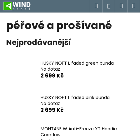
K
Přejít
Hledat
Náku
M
Přihlášen
na
o
obsah
Zpět
Zpět
košík
š
péřové a prošívané
í
C
k
Nejprodávanější
o
p
o
HUSKY NOFT L faded green bunda
t
Na dotaz
ř
2 699 Kč
e
b
u
HUSKY NOFT L faded pink bunda
Na dotaz
j
2 699 Kč
e
t
MONTANE W Anti-Freeze XT Hoodie
e
Cornflow
n