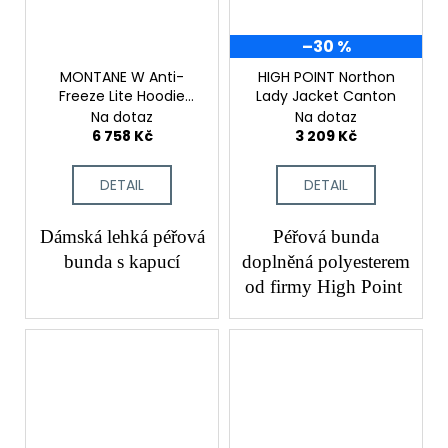
–30 %
MONTANE W Anti-
HIGH POINT Northon
Freeze Lite Hoodie
Lady Jacket Canton
Powder
Na dotaz
Na dotaz
6 758 Kč
3 209 Kč
DETAIL
DETAIL
Dámská lehká péřová
Péřová bunda
bunda s kapucí
doplněná polyesterem
od firmy High Point