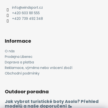
p
í
í
p
a
info
@
windsport.cz
r
t
+420 603 181 555
v
í
+420 739 492 348
k
y
v
ý
Informace
p
i
O nás
s
Prodejna Liberec
u
Doprava a platba
Reklamace, výměna nebo vrácení zboží
Obchodní podmínky
Outdoor poradna
Jak vybrat turistické boty Asolo? Přehled
modelů a naše doporučení 🥾