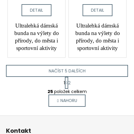
DETAIL
DETAIL
Ultralehká dámská
Ultralehká dámská
bunda na výlety do
bunda na výlety do
přírody, do města i
přírody, do města i
sportovní aktivity
sportovní aktivity
NAČÍST 5 DALŠÍCH
S
1
2
t
O
r
25
položek celkem
v
á
NAHORU
l
n
k
á
o
d
Z
v
a
á
á
c
Kontakt
n