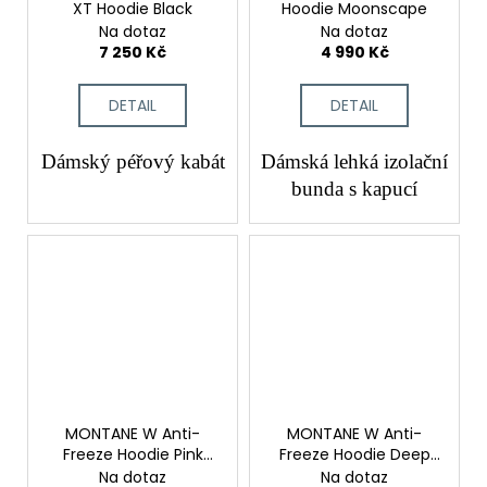
XT Hoodie Black
Hoodie Moonscape
Na dotaz
Na dotaz
7 250 Kč
4 990 Kč
DETAIL
DETAIL
Dámský péřový kabát
Dámská lehká izolační
bunda s kapucí
MONTANE W Anti-
MONTANE W Anti-
Freeze Hoodie Pink
Freeze Hoodie Deep
Clay
Forest
Na dotaz
Na dotaz