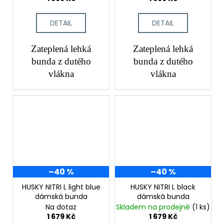
DETAIL
DETAIL
Zateplená lehká
Zateplená lehká
bunda z dutého
bunda z dutého
vlákna
vlákna
–40 %
–40 %
HUSKY NITRI L light blue
HUSKY NITRI L black
dámská bunda
dámská bunda
Na dotaz
Skladem na prodejně
(1 ks)
1 679 Kč
1 679 Kč