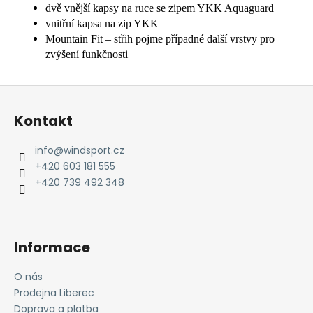
dvě vnější kapsy na ruce se zipem YKK Aquaguard
vnitřní kapsa na zip YKK
Mountain Fit – střih pojme případné další vrstvy pro
zvýšení funkčnosti
Z
á
Kontakt
p
a
info
@
windsport.cz
t
+420 603 181 555
í
+420 739 492 348
Informace
O nás
Prodejna Liberec
Doprava a platba