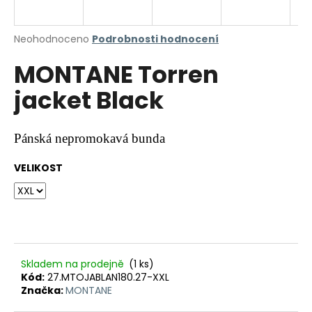
a
j
Průměrné
Neohodnoceno
Podrobnosti hodnocení
í
hodnocení
MONTANE Torren
produktu
t
je
?
jacket Black
0,0
z
5
hvězdiček.
Pánská nepromokavá bunda
HLEDAT
VELIKOST
D
o
p
Skladem na prodejně
(1 ks)
o
Kód:
27.MTOJABLAN180.27-XXL
r
Značka:
MONTANE
u