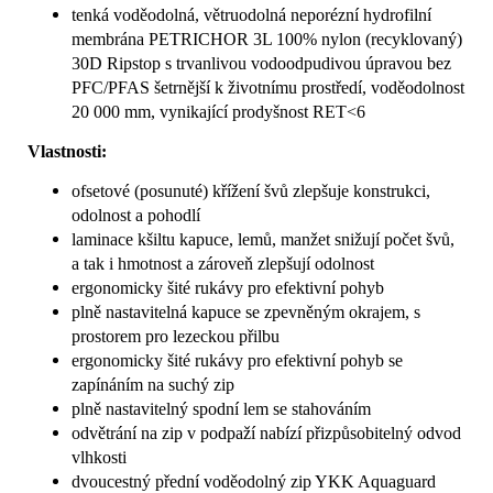
tenká voděodolná, větruodolná neporézní hydrofilní
membrána PETRICHOR 3L 100% nylon (recyklovaný)
30D Ripstop s trvanlivou vodoodpudivou úpravou bez
PFC/PFAS šetrnější k životnímu prostředí, voděodolnost
20 000 mm, vynikající prodyšnost RET<6
Vlastnosti:
ofsetové (posunuté) křížení švů zlepšuje konstrukci,
odolnost a pohodlí
laminace kšiltu kapuce, lemů, manžet snižují počet švů,
a tak i hmotnost a zároveň zlepšují odolnost
ergonomicky šité rukávy pro efektivní pohyb
plně nastavitelná kapuce se zpevněným okrajem, s
prostorem pro lezeckou přilbu
ergonomicky šité rukávy pro efektivní pohyb se
zapínáním na suchý zip
plně nastavitelný spodní lem se stahováním
odvětrání na zip v podpaží nabízí přizpůsobitelný odvod
vlhkosti
dvoucestný přední voděodolný zip YKK Aquaguard