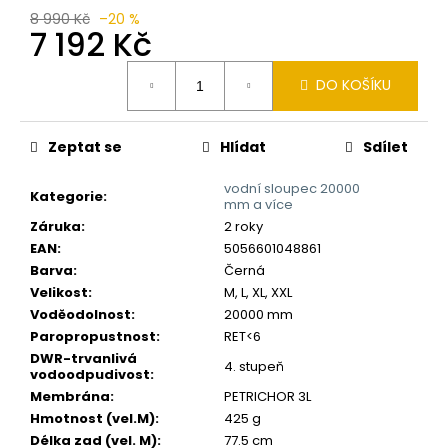
č
8 990 Kč
–20 %
u
7 192 Kč
j
e
Měrná
DO KOŠÍKU
m
cena:
e
Zeptat se
Hlídat
Sdílet
vodní sloupec 20000
Kategorie
:
mm a více
Záruka
:
2 roky
EAN
:
5056601048861
Barva
:
Černá
Velikost
:
M, L, XL, XXL
Voděodolnost
:
20000 mm
Paropropustnost
:
RET<6
DWR-trvanlivá
4. stupeň
vodoodpudivost
:
Membrána
:
PETRICHOR 3L
Hmotnost (vel.M)
:
425 g
Délka zad (vel. M)
:
77.5 cm