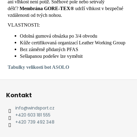
ani vlhkost není potíž. Sněhové pole nebo setrvalý
déšť?
Membrána GORE-TEX®
udrží vlhkost v bezpečné
vzdálenosti od tvých nohou.
VLASTNOSTI:
Odolná gumová obsázka po 3/4 obvodu
Kůže certifikovaná organizací Leather Working Group
Bez záměrně přidaných PFAS
Sešlapanou podešev lze vyměnit
Tabulky
velikostí bot ASOLO
Z
á
Kontakt
p
a
info
@
windsport.cz
t
+420 603 181 555
í
+420 739 492 348