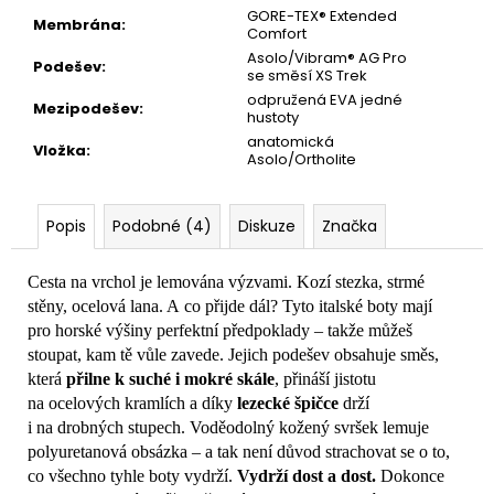
GORE-TEX® Extended
Membrána
:
Comfort
Asolo/Vibram® AG Pro
Podešev
:
se směsí XS Trek
odpružená EVA jedné
Mezipodešev
:
hustoty
anatomická
Vložka
:
Asolo/Ortholite
Popis
Podobné (4)
Diskuze
Značka
Cesta na vrchol je lemována výzvami. Kozí stezka, strmé
stěny, ocelová lana. A co přijde dál? Tyto italské boty mají
pro horské výšiny perfektní předpoklady – takže můžeš
stoupat, kam tě vůle zavede. Jejich podešev obsahuje směs,
která
přilne k suché i mokré skále
, přináší jistotu
na ocelových kramlích a díky
lezecké špičce
drží
i na drobných stupech. Voděodolný kožený svršek lemuje
polyuretanová obsázka – a tak není důvod strachovat se o to,
co všechno tyhle boty vydrží.
Vydrží dost a dost.
Dokonce