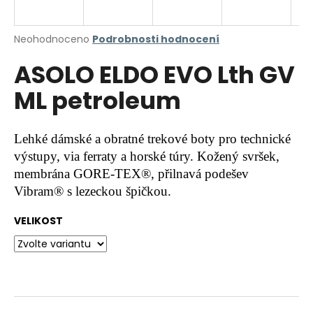
a
j
Průměrné
Neohodnoceno
Podrobnosti hodnocení
í
hodnocení
ASOLO ELDO EVO Lth GV
produktu
t
je
?
ML petroleum
0,0
z
5
hvězdiček.
Lehké dámské a obratné trekové boty pro technické
výstupy, via ferraty a horské túry. Kožený svršek,
HLEDAT
membrána GORE-TEX®, přilnavá podešev
Vibram® s lezeckou špičkou.
D
VELIKOST
o
p
o
r
u