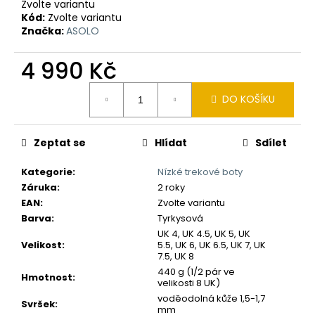
č
Zvolte variantu
u
Kód:
Zvolte variantu
j
Značka:
ASOLO
e
m
4 990 Kč
e
Měrná
DO KOŠÍKU
cena:
Zeptat se
Hlídat
Sdílet
Kategorie
:
Nízké trekové boty
Záruka
:
2 roky
EAN
:
Zvolte variantu
Barva
:
Tyrkysová
UK 4, UK 4.5, UK 5, UK
Velikost
:
5.5, UK 6, UK 6.5, UK 7, UK
7.5, UK 8
440 g (1/2 pár ve
Hmotnost
:
velikosti 8 UK)
voděodolná kůže 1,5-1,7
Svršek
:
mm