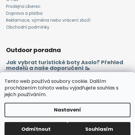
Prodejna Liberec
Doprava a platba
Reklamace, výměna nebo vrácení zboží
Obchodní podmínky
Outdoor poradna
Jak vybrat turistické boty Asolo? Přehled
modelů a naše doporučení 🥾
Merino vlna 🐏
Tento web používá soubory cookie. Dalším
procházením tohoto webu vyjadřujete souhlas s
jejich používáním.
Instagram
Facebook
Heureka.cz
Zboží.cz
Nastavení
Vytvořil Shoptet
Odmítnout
Souhlasím
Copyright 2026
WINDSPORT
. Všechna práva vyhrazena.
🔷TUTO SOBOTU ZAVŘENO🔷