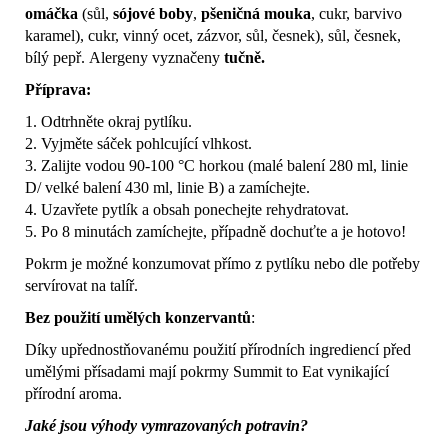
omáčka
(sůl,
sójové boby
,
pšeničná mouka
, cukr, barvivo
karamel), cukr, vinný ocet, zázvor, sůl, česnek), sůl, česnek,
bílý pepř.
Alergeny vyznačeny
tučně.
Příprava:
1. Odtrhněte okraj pytlíku.
2. Vyjměte sáček pohlcující vlhkost.
3. Zalijte vodou 90-100 °C horkou (malé balení 280 ml, linie
D/ velké balení 430 ml, linie B) a zamíchejte.
4. Uzavřete pytlík a obsah ponechejte rehydratovat.
5. Po 8 minutách zamíchejte, případně dochuťte a je hotovo!
Pokrm je možné konzumovat přímo z pytlíku nebo dle potřeby
servírovat na talíř.
Bez použití umělých konzervantů
:
Díky upřednostňovanému použití přírodních ingrediencí před
umělými přísadami mají pokrmy Summit to Eat vynikající
přírodní aroma.
Jaké jsou výhody vymrazovaných potravin?