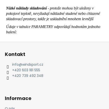
Nízké náklady skladování
- protože mohou být uloženy v
pokojové teplotě, nevyžadují nákladné studené nebo chlazené
skladovací prostory, takže je uskladnění mnohem levnější
Údaje v tabulce PARAMETRY odpovídají hodnotám jednoho
balení:
Z
á
Kontakt
p
a
info
@
windsport.cz
t
+420 603 181 555
í
+420 739 492 348
Informace
O nás