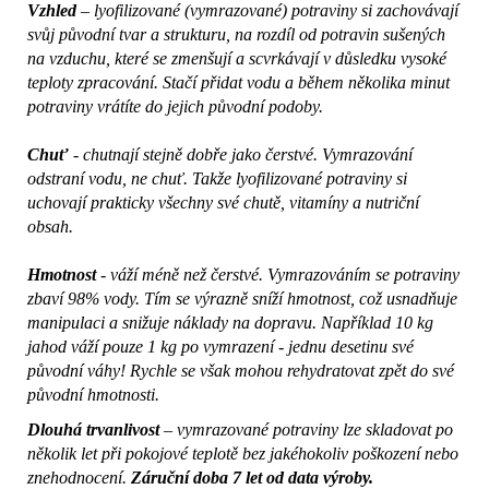
Vzhled
– lyofilizované (vymrazované) potraviny si zachovávají
svůj původní tvar a strukturu, na rozdíl od potravin sušených
na vzduchu, které se zmenšují a scvrkávají v důsledku vysoké
teploty zpracování. Stačí přidat vodu a během několika minut
potraviny vrátíte do jejich původní podoby.
Chuť
- chutnají stejně dobře jako čerstvé. Vymrazování
odstraní vodu, ne chuť. Takže lyofilizované potraviny si
uchovají prakticky všechny své chutě, vitamíny a nutriční
obsah.
Hmotnost
- váží méně než čerstvé. Vymrazováním se potraviny
zbaví 98% vody. Tím se výrazně sníží hmotnost, což usnadňuje
manipulaci a snižuje náklady na dopravu. Například 10 kg
jahod váží pouze 1 kg po vymrazení - jednu desetinu své
původní váhy! Rychle se však mohou rehydratovat zpět do své
původní hmotnosti.
Dlouhá trvanlivost
– vymrazované potraviny lze skladovat po
několik let při pokojové teplotě bez jakéhokoliv poškození nebo
znehodnocení.
Záruční doba 7 let od data výroby.