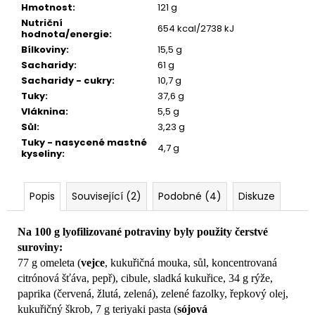
č
Hmotnost
:
121 g
u
Nutriční
654 kcal/2738 kJ
j
hodnota/energie
:
e
Bílkoviny
:
15,5 g
m
Sacharidy
:
61 g
e
Sacharidy - cukry
:
10,7 g
Tuky
:
37,6 g
Vláknina
:
5,5 g
Sůl
:
3,23 g
Tuky - nasycené mastné
4,7 g
kyseliny
:
Popis
Související (2)
Podobné (4)
Diskuze
Na 100 g lyofilizované potraviny byly použity čerstvé
suroviny:
77 g omeleta (
vejce
, kukuřičná mouka, sůl, koncentrovaná
citrónová šťáva, pepř), cibule, sladká kukuřice, 34 g rýže,
paprika (červená, žlutá, zelená), zelené fazolky, řepkový olej,
kukuřičný škrob, 7 g teriyaki pasta (
sójová