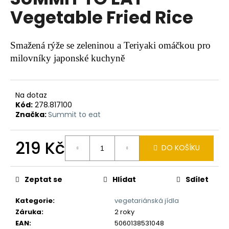
je
a
Vegetable Fried Rice
0,0
z
j
5
í
hvězdiček.
Smažená rýže se zeleninou a Teriyaki omáčkou pro
t
milovníky japonské kuchyně
?
Na dotaz
Kód:
278.817100
Značka:
Summit to eat
HLEDAT
219 Kč
DO KOŠÍKU
Měrná
D
cena:
o
Zeptat se
Hlídat
Sdílet
p
o
Kategorie
:
vegetariánská jídla
r
Záruka
:
2 roky
u
EAN
:
5060138531048