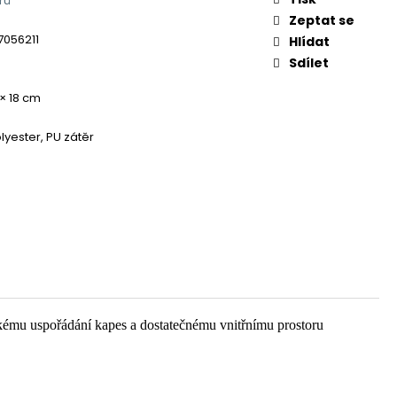
trů
Zeptat se
7056211
Hlídat
Sdílet
 × 18 cm
lyester, PU zátěr
tickému uspořádání kapes a dostatečnému vnitřnímu prostoru