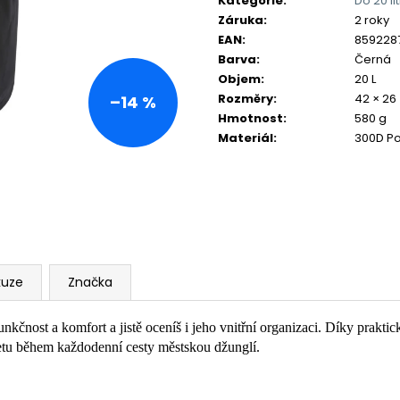
Kategorie
:
Do 20 li
Záruka
:
2 roky
EAN
:
859228
Barva
:
Černá
Objem
:
20 L
Rozměry
:
42 × 26
–14 %
Hmotnost
:
580 g
Materiál
:
300D Po
kuze
Značka
unkčnost a komfort a jistě oceníš i jeho vnitřní organizaci. Díky prak
tu během každodenní cesty městskou džunglí.