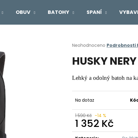
OBUV
BATOHY
SPANÍ
VYBAV
Co potřebujete najít?
Průměrné
Neohodnoceno
Podrobnosti
hodnocení
HUSKY NERY 
produktu
HLEDAT
je
0,0
z
Lehký a odolný batoh na ka
5
Doporučujeme
hvězdiček.
Na dotaz
Kód
1 590 Kč
–14 %
1 352 Kč
Měrná
cena: