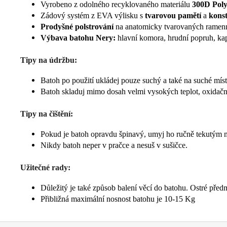
Vyrobeno z odolného recyklovaného materiálu
300D Poly
Zádový systém z EVA výlisku s
tvarovou pamětí
a
konst
Prodyšné polstrování
na anatomicky tvarovaných ramenn
Výbava batohu Nery:
hlavní komora, hrudní popruh, kap
Tipy na údržbu:
Batoh po použití ukládej pouze suchý a také na suché mís
Batoh skladuj mimo dosah velmi vysokých teplot, oxidační
Tipy na čištění:
Pokud je batoh opravdu špinavý, umyj ho ručně tekutým 
Nikdy batoh neper v pračce a nesuš v sušičce.
Užitečné rady:
Důležitý je také způsob balení věcí do batohu. Ostré před
Přibližná maximální nosnost batohu je 10-15 Kg