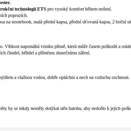
ester.
rukční technologií ETS
pro vysoký komfort během nošení.
ích popruzích.
sa na nootebook, malá přední kapsa, přední síťovaná kapsa, 2 boční si
to. Vlhkost napomáhá vzniku plísně, která může časem poškodit a oslabi
ch činidel, bělidel a přímému slunečnímu záření.
mýdlem a vlažnou vodou, dobře opláchni a nech na vzduchu oschnout.
měty by se nikdy neměly dotýkat stěn batohu, aby nedošlo k jejich pošk