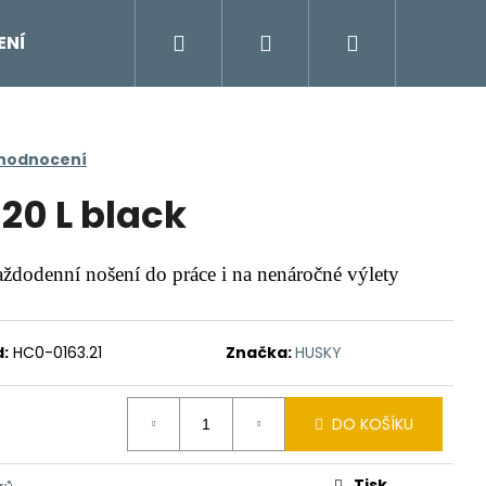
Hledat
Přihlášení
Nákupní
ENÍ
DOPLŇKY
Moje objednávka
Znač
košík
 hodnocení
20 L black
ždodenní nošení do práce i na nenáročné výlety
:
HC0-0163.21
Značka:
HUSKY
DO KOŠÍKU
Tisk