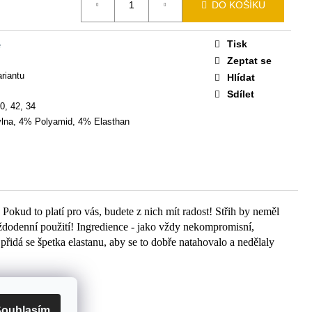
DO KOŠÍKU
Tisk
é
Zeptat se
ariantu
Hlídat
Sdílet
0, 42, 34
lna, 4% Polyamid, 4% Elasthan
Pokud to platí pro vás, budete z nich mít radost! Střih by neměl
aždodenní použití! Ingredience - jako vždy nekompromisní,
řidá se špetka elastanu, aby se to dobře natahovalo a nedělaly
ouhlasím