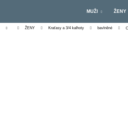
K
Přejít
na
o
MUŽI
ŽENY
obsah
Zpět
Zpět
š
do
do
í
Domů
ŽENY
Kraťasy a 3/4 kalhoty
bavlněné
C
obchodu
obchodu
k