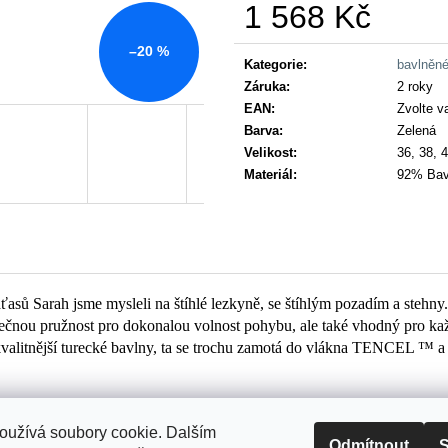
1 568 Kč
Měrná
–20 %
cena:
Kategorie
:
bavlněn
Záruka
:
2 roky
EAN
:
Zvolte v
Barva
:
Zelená
Velikost
:
36, 38, 4
Materiál
:
92% Bav
asů Sarah jsme mysleli na štíhlé lezkyně, se štíhlým pozadím a stehny. 
statečnou pružnost pro dokonalou volnost pohybu, ale také vhodný pro k
kvalitnější turecké bavlny, ta se trochu zamotá do vlákna TENCEL ™ a p
oužívá soubory cookie. Dalším
Odmítnout
S