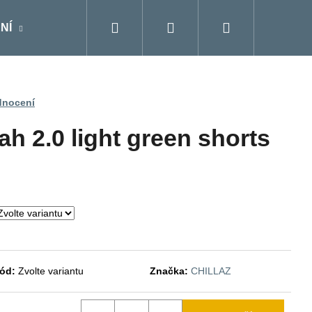
Hledat
Přihlášení
Nákupní
NÍ
DOPLŇKY
Moje objednávka
Značky
košík
dnocení
h 2.0 light green shorts
ód:
Zvolte variantu
Značka:
CHILLAZ