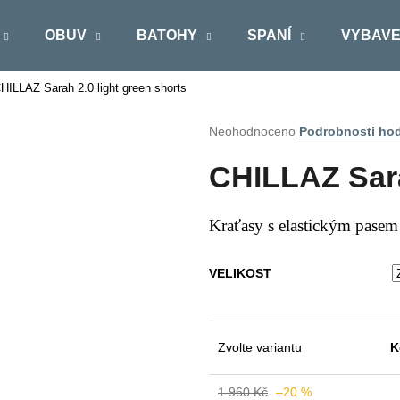
OBUV
BATOHY
SPANÍ
VYBAVE
HILLAZ Sarah 2.0 light green shorts
Co potřebujete najít?
Průměrné
Neohodnoceno
Podrobnosti ho
hodnocení
produktu
HLEDAT
CHILLAZ Sara
je
0,0
z
Kraťasy s elastickým pasem
5
Doporučujeme
hvězdiček.
VELIKOST
Zvolte variantu
K
1 960 Kč
–20 %