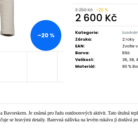
3 250 Kč
–20 %
2 600 Kč
Měrná
cena:
Kategorie
:
bavlněn
–20 %
Záruka
:
2 roky
EAN
:
Zvolte 
Barva
:
Bílá
Velikost
:
36, 38, 
Materiál
:
80 % Ba
Bavorskem. Je známá pro řadu outdoorových aktivit. Tato útulná teplá 
uje se hravými detaily. Barevná nášivka na levém rukávu jí dodává jed