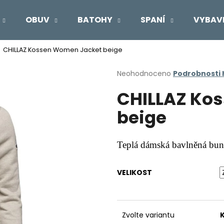
OBUV
BATOHY
SPANÍ
VYBAV
CHILLAZ Kossen Women Jacket beige
Co potřebujete najít?
Průměrné
Neohodnoceno
Podrobnosti
hodnocení
CHILLAZ Ko
produktu
HLEDAT
je
beige
0,0
z
5
Doporučujeme
hvězdiček.
Teplá dámská bavlněná bun
VELIKOST
Zvolte variantu