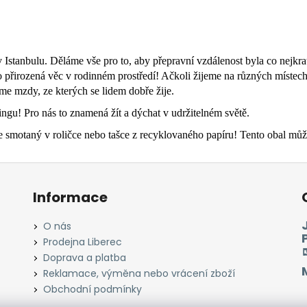
stanbulu. Děláme vše pro to, aby přepravní vzdálenost byla co nejkrat
 to přirozená věc v rodinném prostředí! Ačkoli žijeme na různých místec
tíme mzdy, ze kterých se lidem dobře žije.
tingu! Pro nás to znamená žít a dýchat v udržitelném světě.
otaný v roličce nebo tašce z recyklovaného papíru! Tento obal můžet
Informace
O nás
Prodejna Liberec
Doprava a platba
Reklamace, výměna nebo vrácení zboží
Obchodní podmínky