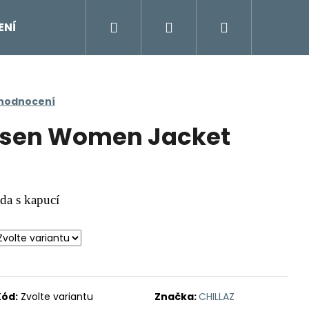
Hledat
Přihlášení
Nákupní
ENÍ
DOPLŇKY
Moje objednávka
Znač
košík
 hodnocení
ssen Women Jacket
da s kapucí
Kód:
Zvolte variantu
Značka:
CHILLAZ