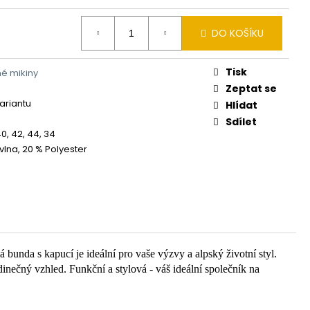
DO KOŠÍKU
Tisk
é mikiny
Zeptat se
variantu
Hlídat
Sdílet
40, 42, 44, 34
vlna, 20 % Polyester
bunda s kapucí je ideální pro vaše výzvy a alpský životní styl.
inečný vzhled. Funkční a stylová - váš ideální společník na