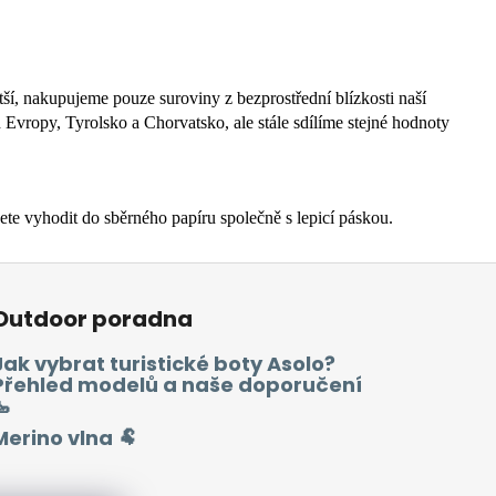
ší, nakupujeme pouze suroviny z bezprostřední blízkosti naší
h Evropy, Tyrolsko a Chorvatsko, ale stále sdílíme stejné hodnoty
e vyhodit do sběrného papíru společně s lepicí páskou.
Outdoor poradna
Jak vybrat turistické boty Asolo?
Přehled modelů a naše doporučení
🥾
Merino vlna 🐏