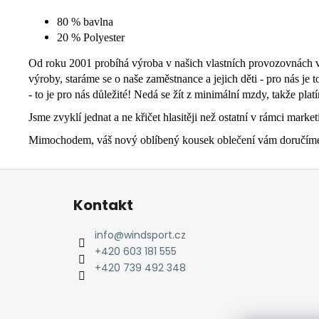
80 % bavlna
20 % Polyester
Od roku 2001 probíhá výroba v našich vlastních provozovnách v I
výroby, staráme se o naše zaměstnance a jejich děti - pro nás je
- to je pro nás důležité! Nedá se žít z minimální mzdy, takže pla
Jsme zvyklí jednat a ne křičet hlasitěji než ostatní v rámci marke
Mimochodem, váš nový oblíbený kousek oblečení vám doručíme sm
Z
á
Kontakt
p
a
info
@
windsport.cz
t
+420 603 181 555
í
+420 739 492 348