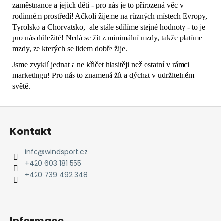
zaměstnance a jejich děti - pro nás je to přirozená věc v
rodinném prostředí! Ačkoli žijeme na různých místech Evropy,
Tyrolsko a Chorvatsko, ale stále sdílíme stejné hodnoty - to je
pro nás důležité! Nedá se žít z minimální mzdy, takže platíme
mzdy, ze kterých se lidem dobře žije.
Jsme zvyklí jednat a ne křičet hlasitěji než ostatní v rámci
marketingu! Pro nás to znamená žít a dýchat v udržitelném
světě.
Z
á
Kontakt
p
a
info
@
windsport.cz
t
+420 603 181 555
í
+420 739 492 348
Informace