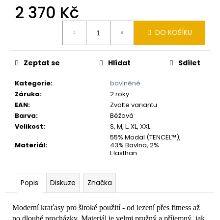
č
2 370 Kč
u
j
Měrná
e
DO KOŠÍKU
cena:
m
e
Zeptat se
Hlídat
Sdílet
Kategorie
:
bavlněné
Záruka
:
2 roky
EAN
:
Zvolte variantu
Barva
:
Béžová
Velikost
:
S, M, L, XL, XXL
55% Modal (TENCEL™),
Materiál
:
43% Bavlna, 2%
Elasthan
Popis
Diskuze
Značka
Moderní kraťasy pro široké použití - od lezení přes fitness až
po dlouhé procházky. Materiál je velmi pružný a příjemný, jak