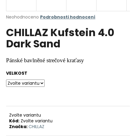
a
j
Průměrné
Neohodnoceno
Podrobnosti hodnocení
í
hodnocení
CHILLAZ Kufstein 4.0
produktu
t
je
?
Dark Sand
0,0
z
5
hvězdiček.
Pánské bavlněné strečové kraťasy
HLEDAT
VELIKOST
D
o
p
Zvolte variantu
o
Kód:
Zvolte variantu
r
Značka:
CHILLAZ
u