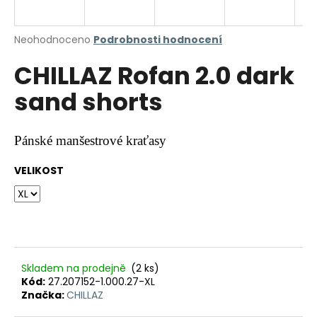
a
j
Průměrné
Neohodnoceno
Podrobnosti hodnocení
í
hodnocení
CHILLAZ Rofan 2.0 dark
produktu
t
je
?
sand shorts
0,0
z
5
hvězdiček.
Pánské manšestrové kraťasy
HLEDAT
VELIKOST
D
o
p
Skladem na prodejně
(2 ks)
o
Kód:
27.207152-1.000.27-XL
r
Značka:
CHILLAZ
u