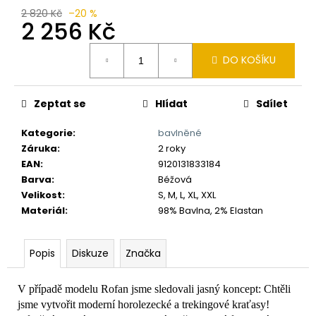
č
2 820 Kč
–20 %
u
2 256 Kč
j
e
Měrná
DO KOŠÍKU
m
cena:
e
Zeptat se
Hlídat
Sdílet
Kategorie
:
bavlněné
Záruka
:
2 roky
EAN
:
9120131833184
Barva
:
Béžová
Velikost
:
S, M, L, XL, XXL
Materiál
:
98% Bavlna, 2% Elastan
Popis
Diskuze
Značka
V případě modelu Rofan jsme sledovali jasný koncept: Chtěli
jsme vytvořit moderní horolezecké a trekingové kraťasy!