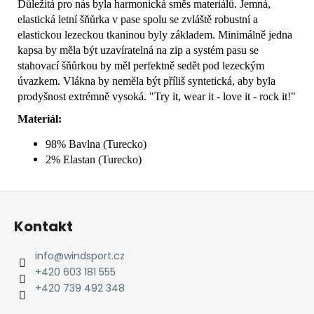
Důležitá pro nás byla harmonická směs materiálů. Jemná,
elastická letní šňůrka v pase spolu se zvláště robustní a
elastickou lezeckou tkaninou byly základem. Minimálně jedna
kapsa by měla být uzavíratelná na zip a systém pasu se
stahovací šňůrkou by měl perfektně sedět pod lezeckým
úvazkem. Vlákna by neměla být příliš syntetická, aby byla
prodyšnost extrémně vysoká. "Try it, wear it - love it - rock it!"
Materiál:
98% Bavlna (Turecko)
2% Elastan (Turecko)
Z
á
Kontakt
p
a
info
@
windsport.cz
t
+420 603 181 555
í
+420 739 492 348