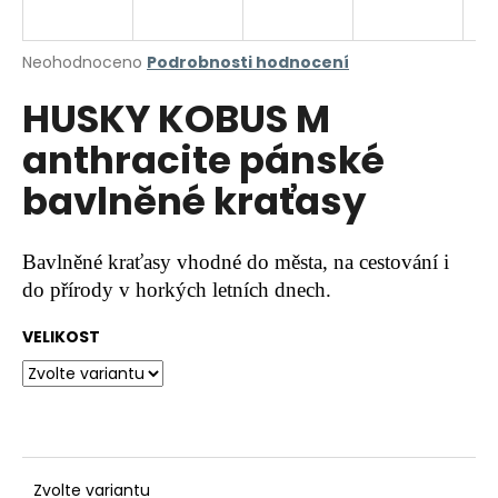
a
j
Průměrné
Neohodnoceno
Podrobnosti hodnocení
í
hodnocení
HUSKY KOBUS M
produktu
t
je
?
anthracite pánské
0,0
z
bavlněné kraťasy
5
hvězdiček.
HLEDAT
Bavlněné kraťasy vhodné do města, na cestování i
do přírody v horkých letních dnech.
VELIKOST
D
o
p
o
r
u
Zvolte variantu