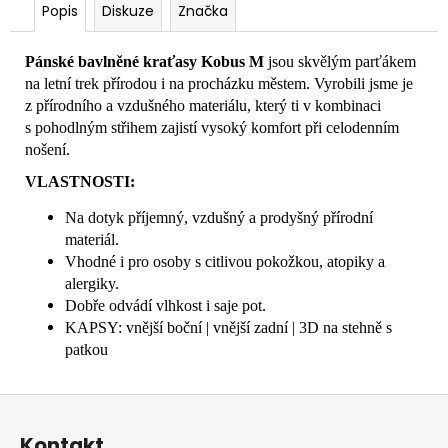
Popis
Diskuze
Značka
Pánské bavlněné kraťasy Kobus M
jsou skvělým parťákem
na letní trek přírodou i na procházku městem. Vyrobili jsme je
z přírodního a vzdušného materiálu, který ti v kombinaci
s pohodlným střihem zajistí vysoký komfort při celodenním
nošení.
VLASTNOSTI:
Na dotyk příjemný, vzdušný a prodyšný přírodní
materiál.
Vhodné i pro osoby s citlivou pokožkou, atopiky a
alergiky.
Dobře odvádí vlhkost i saje pot.
KAPSY: vnější boční | vnější zadní | 3D na stehně s
patkou
Z
á
Kontakt