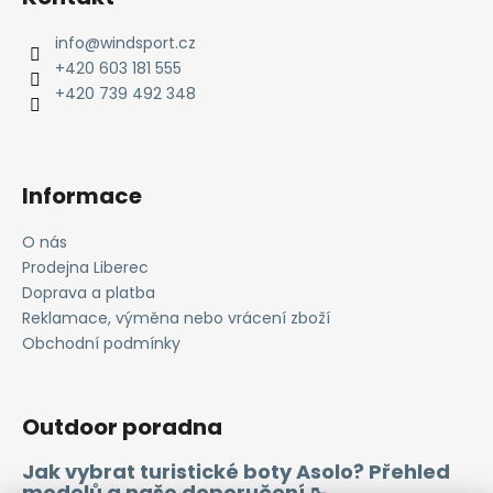
p
a
info
@
windsport.cz
t
+420 603 181 555
í
+420 739 492 348
Informace
O nás
Prodejna Liberec
Doprava a platba
Reklamace, výměna nebo vrácení zboží
Obchodní podmínky
Outdoor poradna
Jak vybrat turistické boty Asolo? Přehled
modelů a naše doporučení 🥾