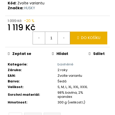
č
Kód:
Zvolte variantu
u
Značka:
HUSKY
j
e
1 399 Kč
–20 %
m
1 119 Kč
e
Měrná
DO KOŠÍKU
cena:
Zeptat se
Hlídat
Sdílet
Kategorie
:
bavlněné
Záruka
:
2 roky
EAN
:
Zvolte variantu
Barva
:
Šedá
Velikost
:
S, M, L, XL, XXL, XXXL
98% bavlna, 2%
Svrchní materiál
:
spandex
Hmotnost
:
300 g (velikost L)