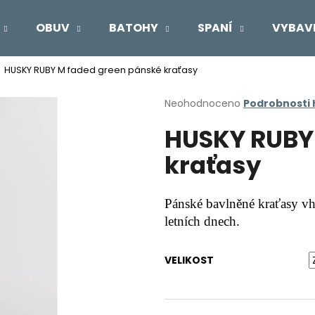
OBUV
BATOHY
SPANÍ
VYBAV
HUSKY RUBY M faded green pánské kraťasy
Co potřebujete najít?
Průměrné
Neohodnoceno
Podrobnosti
hodnocení
HUSKY RUBY
produktu
HLEDAT
je
kraťasy
0,0
z
5
Doporučujeme
hvězdiček.
Pánské bavlněné kraťasy vh
letních dnech.
VELIKOST