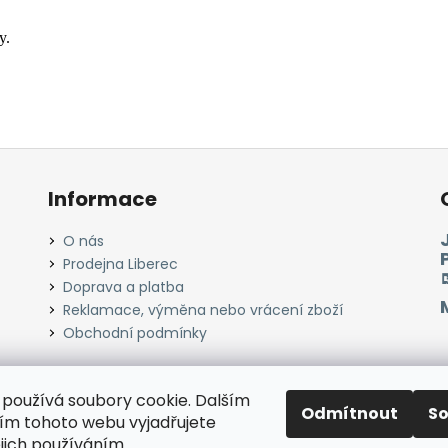
y.
Informace
O nás
Prodejna Liberec
Doprava a platba
Reklamace, výměna nebo vrácení zboží
Obchodní podmínky
používá soubory cookie. Dalším
Odmítnout
S
Instagram
Facebook
Heureka.cz
Zboží.cz
m tohoto webu vyjadřujete
ejich používáním.