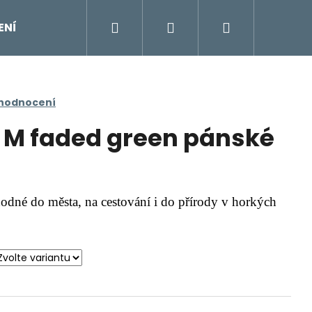
Hledat
Přihlášení
Nákupní
ENÍ
DOPLŇKY
Moje objednávka
Znač
košík
 hodnocení
 M faded green pánské
odné do města, na cestování i do přírody v horkých