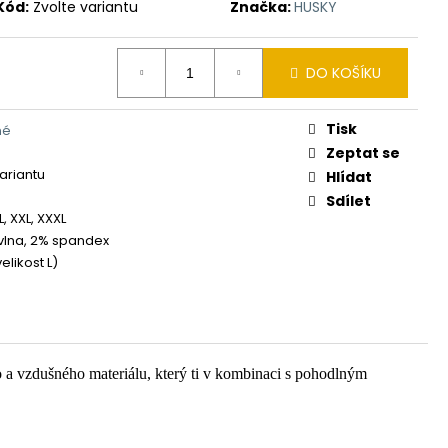
Kód:
Zvolte variantu
Značka:
HUSKY
DO KOŠÍKU
Tisk
né
Zeptat se
variantu
Hlídat
Sdílet
XL, XXL, XXXL
lna, 2% spandex
elikost L)
o a vzdušného materiálu, který ti v kombinaci s pohodlným