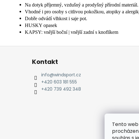
Na dotyk příjemný, vzdušný a prodyšný přírodní materiál.
Vhodné i pro osoby s citlivou pokožkou, atopiky a alergik
Dobře odvádí vlhkost i saje pot.
HUSKY opasek
KAPSY: vnější boční | vnější zadní s knoflíkem
Z
á
Kontakt
p
a
info
@
windsport.cz
t
+420 603 181 555
í
+420 739 492 348
Tento web 
procházení
souhlas s j