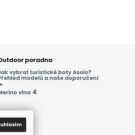
Outdoor poradna
Jak vybrat turistické boty Asolo?
Přehled modelů a naše doporučení
🥾
Merino vlna 🐏
ouhlasím