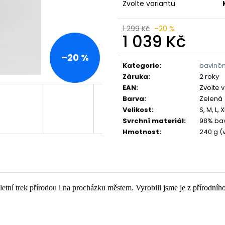
Zvolte variantu
1 299 Kč
–20 %
1 039 Kč
Měrná
–20 %
cena:
Kategorie
:
bavlně
Záruka
:
2 roky
EAN
:
Zvolte 
Barva
:
Zelená
Velikost
:
S, M, L, 
Svrchní materiál
:
98% bav
Hmotnost
:
240 g (v
tní trek přírodou i na procházku městem. Vyrobili jsme je z přírodníh