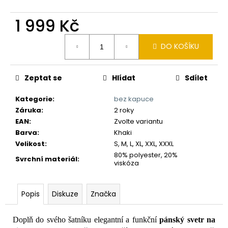
č
u
1 999 Kč
j
e
Měrná
m
DO KOŠÍKU
cena:
e
Zeptat se
Hlídat
Sdílet
Kategorie
:
bez kapuce
Záruka
:
2 roky
EAN
:
Zvolte variantu
Barva
:
Khaki
Velikost
:
S, M, L, XL, XXL, XXXL
80% polyester, 20%
Svrchní materiál
:
viskóza
Popis
Diskuze
Značka
Doplň do svého šatníku elegantní a funkční
pánský svetr na