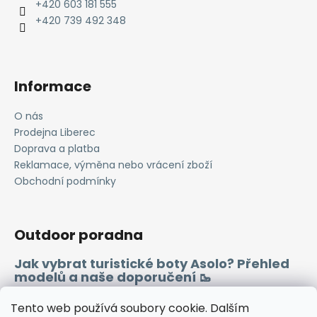
t
+420 603 181 555
í
+420 739 492 348
Informace
O nás
Prodejna Liberec
Doprava a platba
Reklamace, výměna nebo vrácení zboží
Obchodní podmínky
Outdoor poradna
Jak vybrat turistické boty Asolo? Přehled
modelů a naše doporučení 🥾
Merino vlna 🐏
Tento web používá soubory cookie. Dalším