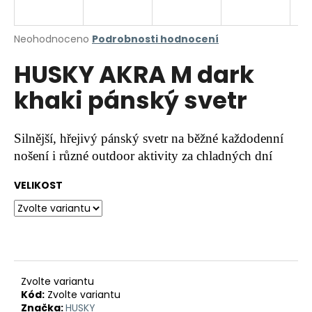
a
j
Průměrné
Neohodnoceno
Podrobnosti hodnocení
í
hodnocení
HUSKY AKRA M dark
produktu
t
je
?
khaki pánský svetr
0,0
z
5
hvězdiček.
Silnější, hřejivý pánský svetr na běžné každodenní
nošení i různé outdoor aktivity za chladných dní
HLEDAT
VELIKOST
D
o
p
o
r
Zvolte variantu
Kód:
Zvolte variantu
u
Značka:
HUSKY