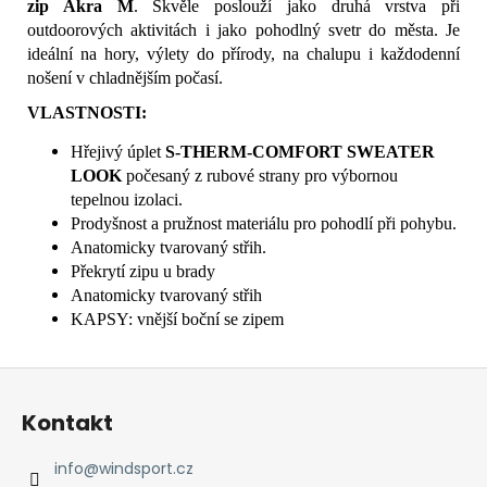
zip Akra M
. Skvěle poslouží jako druhá vrstva při
outdoorových aktivitách i jako pohodlný svetr do města. Je
ideální na hory, výlety do přírody, na chalupu i každodenní
nošení v chladnějším počasí.
VLASTNOSTI:
Hřejivý úplet
S-
THERM-COMFORT SWEATER
LOOK
počesaný z rubové strany pro výbornou
tepelnou izolaci.
Prodyšnost a pružnost materiálu pro pohodlí při pohybu.
Anatomicky tvarovaný střih.
Překrytí zipu u brady
Anatomicky tvarovaný střih
KAPSY: vnější boční se zipem
Z
á
Kontakt
p
a
info
@
windsport.cz