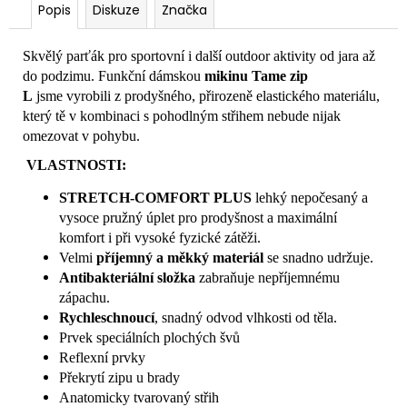
Popis
Diskuze
Značka
Skvělý parťák pro sportovní i další outdoor aktivity od jara až
do podzimu. Funkční dámskou
mikinu Tame zip
L
jsme vyrobili z prodyšného, přirozeně elastického materiálu,
který tě v kombinaci s pohodlným střihem nebude nijak
omezovat v pohybu.
VLASTNOSTI:
STRETCH-COMFORT PLUS
lehký nepočesaný a
vysoce pružný úplet pro prodyšnost a maximální
komfort i při vysoké fyzické zátěži.
Velmi
příjemný a měkký materiál
se snadno udržuje.
Antibakteriální složka
zabraňuje nepříjemnému
zápachu.
Rychleschnoucí
, snadný odvod vlhkosti od těla.
Prvek speciálních plochých švů
Reflexní prvky
Překrytí zipu u brady
Anatomicky tvarovaný střih