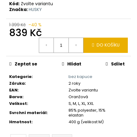
č
Kód:
Zvolte variantu
u
Značka:
HUSKY
j
e
1 399 Kč
–40 %
m
839 Kč
e
Měrná
DO KOŠÍKU
cena:
Zeptat se
Hlídat
Sdílet
Kategorie
:
bez kapuce
Záruka
:
2 roky
EAN
:
Zvolte variantu
Barva
:
Oranžová
Velikost
:
S, M, L, XL, XXL
85% polyester, 15%
Svrchní materiál
:
elastan
Hmotnost
:
400 g (velikost M)