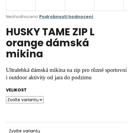
a
j
Průměrné
Neohodnoceno
Podrobnosti hodnocení
í
hodnocení
HUSKY TAME ZIP L
produktu
t
je
?
orange dámská
0,0
z
mikina
5
hvězdiček.
HLEDAT
Ultralehká dámská mikina na zip pro různé sportovní
i outdoor aktivity od jara do podzimu
VELIKOST
D
o
p
o
r
u
Zvolte variantu