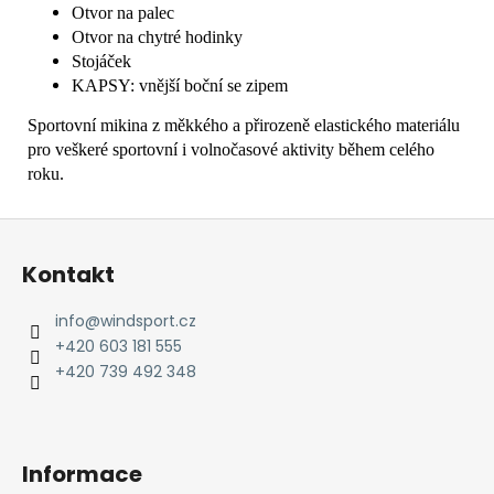
Otvor na palec
Otvor na chytré hodinky
Stojáček
KAPSY: vnější boční se zipem
Sportovní mikina z měkkého a přirozeně elastického materiálu
pro veškeré sportovní i volnočasové aktivity během celého
roku.
Z
á
Kontakt
p
a
info
@
windsport.cz
t
+420 603 181 555
í
+420 739 492 348
Informace