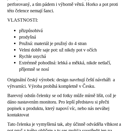
perforovaný, a tím pádem i výborně větrá. Horko a pot proti
této čelence nemají šanci.
VLASTNOSTI:
přizpůsobivá
prodyšná
Pružná: materiál je pružný do 4 stran
Velmi dobře saje pot: už nikdy pot v očích
Rychle usychá
Extrémně pohodlná: lehká a měkká, nikde netlačí,
příjemně se nosí
Originální český výrobek: design navrhují čeští návrháři a
výtvarníci. Výroba probíhá kompletně v Česku.
Barevný odstín čelenky se od fotky může mírně lišit, což je
dáno nastavením monitoru. Pro lepší představu si přečti
popisek u produktu, který napoví víc, nebo nás neváhej
kontaktovat
Tato čelenka je vymyšlená tak, aby účinně odváděla vlhkost a
pot pryč z tvého obličeje a ty ses mohl/a soustředit jen na