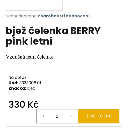
a
j
Průměrné
Neohodnoceno
Podrobnosti hodnocení
í
hodnocení
bjež čelenka BERRY
produktu
t
je
?
pink letní
0,0
z
5
hvězdiček.
Vzdušná letní čelenka
HLEDAT
Na dotaz
Kód:
3333008.01
Značka:
bjež
D
o
330 Kč
p
o
Měrná
r
DO KOŠÍKU
cena:
u