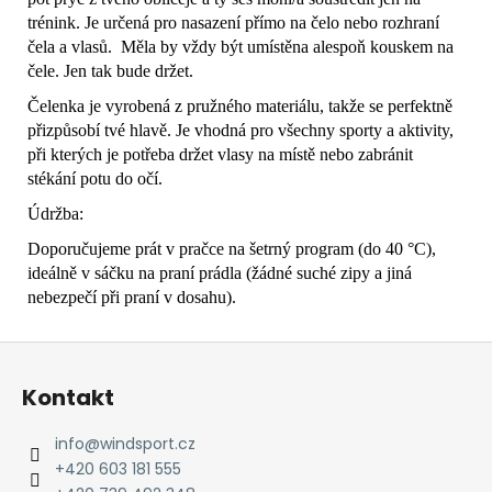
trénink. Je určená pro nasazení přímo na čelo nebo rozhraní
čela a vlasů. Měla by vždy být umístěna alespoň kouskem na
čele. Jen tak bude držet.
Čelenka je vyrobená z pružného materiálu, takže se perfektně
přizpůsobí tvé hlavě. Je vhodná pro všechny sporty a aktivity,
při kterých je potřeba držet vlasy na místě nebo zabránit
stékání potu do očí.
Údržba:
Doporučujeme prát v pračce na šetrný program (do 40 °C),
ideálně v sáčku na praní prádla (žádné suché zipy a jiná
nebezpečí při praní v dosahu).
Z
á
Kontakt
p
a
info
@
windsport.cz
t
+420 603 181 555