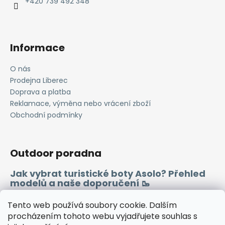
í
+420 739 492 348
Informace
O nás
Prodejna Liberec
Doprava a platba
Reklamace, výměna nebo vrácení zboží
Obchodní podmínky
Outdoor poradna
Jak vybrat turistické boty Asolo? Přehled
modelů a naše doporučení 🥾
Merino vlna 🐏
Tento web používá soubory cookie. Dalším
procházením tohoto webu vyjadřujete souhlas s