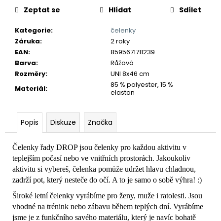
č
Zeptat se
Hlídat
Sdílet
u
j
Kategorie
:
čelenky
e
Záruka
:
2 roky
m
EAN
:
8595671711239
e
Barva
:
Růžová
Rozměry
:
UNI 8x46 cm
85 % polyester, 15 %
Materiál
:
elastan
Popis
Diskuze
Značka
Čelenky řady DROP jsou čelenky pro každou aktivitu v
teplejším počasí nebo ve vnitřních prostorách. Jakoukoliv
aktivitu si vybereš, čelenka pomůže udržet hlavu chladnou,
zadrží pot, který nesteče do očí. A to je samo o sobě výhra! :)
Široké letní čelenky vyrábíme pro ženy, muže i ratolesti. Jsou
vhodné na trénink nebo zábavu během teplých dní. Vyrábíme
jsme je z funkčního savého materiálu, který je navíc bohatě