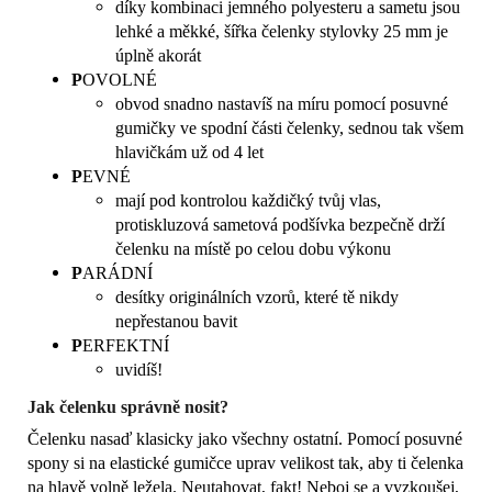
díky kombinaci jemného polyesteru a sametu jsou
lehké a měkké, šířka čelenky stylovky 25 mm je
úplně akorát
P
OVOLNÉ
obvod snadno nastavíš na míru pomocí posuvné
gumičky ve spodní části čelenky, sednou tak všem
hlavičkám už od 4 let
P
EVNÉ
mají pod kontrolou každičký tvůj vlas,
protiskluzová sametová podšívka bezpečně drží
čelenku na místě po celou dobu výkonu
P
ARÁDNÍ
desítky originálních vzorů, které tě nikdy
nepřestanou bavit
P
ERFEKTNÍ
uvidíš!
Jak čelenku správně nosit?
Čelenku nasaď klasicky jako všechny ostatní. Pomocí posuvné
spony si na elastické gumičce uprav velikost tak, aby ti čelenka
na hlavě volně ležela. Neutahovat, fakt! Neboj se a vyzkoušej,