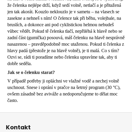
že čelenka nejlépe drží, když sedí volně, netlačí a je přitažená
jen tak akorát. Kouzlo neklouzlo je v sametu – na vlasech se
zasekne a nehneš s ním! O čelence tak při běhu, volejbale, na
bruslích, a dokonce ani pod cyklistickou helmou nebudeš
vůbec vědět. Pokud tě čelenka tlačí, nepřiléhá k hlavě nebo se
zadní část (gumička) posouvá, máš čelenku na hlavě nesprávně
nasazenou – pravděpodobně moc utaženou. Pokud ti čelenka z
hlavy padá (přestože je na hlavě volně), je ti malá. Co s tím?
Ozvi se, rádi ti poradíme nebo čelenku upravíme tak, aby ti
dobře seděla.
Jak se o čelenku starat?
V případě potřeby ji opláchni ve vlažné vodě a nechej volně
uschnout. Snese i oprání v pračce na šetrný program (30 °C),
ovšem zásadně bez aviváže a nedoporučujeme to dělat moc
často.
Z
á
Kontakt
p