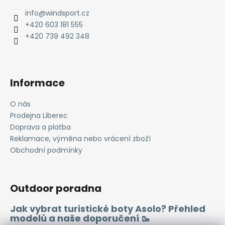
a
info
@
windsport.cz
t
+420 603 181 555
í
+420 739 492 348
Informace
O nás
Prodejna Liberec
Doprava a platba
Reklamace, výměna nebo vrácení zboží
Obchodní podmínky
Outdoor poradna
Jak vybrat turistické boty Asolo? Přehled
modelů a naše doporučení 🥾