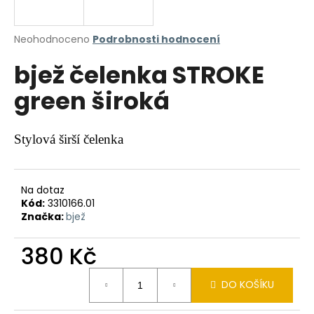
a
j
Průměrné
Neohodnoceno
Podrobnosti hodnocení
í
hodnocení
bjež čelenka STROKE
produktu
t
je
?
green široká
0,0
z
5
hvězdiček.
Stylová širší čelenka
HLEDAT
Na dotaz
Kód:
3310166.01
Značka:
bjež
D
o
380 Kč
p
o
Měrná
r
DO KOŠÍKU
cena:
u