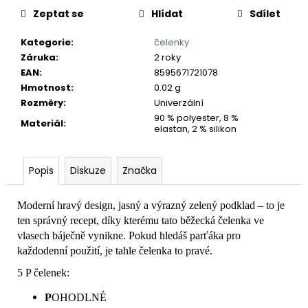
č
Zeptat se
Hlídat
Sdílet
u
j
Kategorie
:
čelenky
e
Záruka
:
2 roky
m
EAN
:
8595671721078
e
Hmotnost
:
0.02 g
Rozměry
:
Univerzální
90 % polyester, 8 %
Materiál
:
elastan, 2 % silikon
Popis
Diskuze
Značka
Moderní hravý design, jasný a výrazný zelený podklad – to je
ten správný recept, díky kterému tato běžecká čelenka ve
vlasech báječně vynikne. Pokud hledáš parťáka pro
každodenní použití, je tahle čelenka to pravé.
5 P čelenek:
P
OHODLNÉ