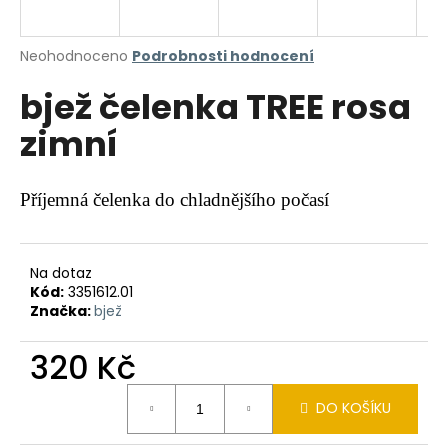
a
j
Průměrné
Neohodnoceno
Podrobnosti hodnocení
í
hodnocení
bjež čelenka TREE rosa
produktu
t
je
?
zimní
0,0
z
5
hvězdiček.
Příjemná čelenka do chladnějšího počasí
HLEDAT
Na dotaz
Kód:
3351612.01
Značka:
bjež
D
o
320 Kč
p
o
Měrná
r
DO KOŠÍKU
cena:
u