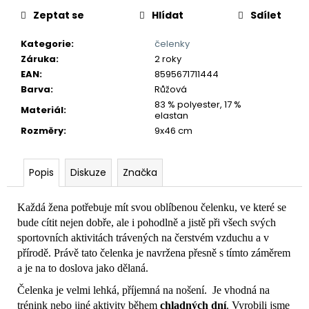
č
u
Zeptat se
Hlídat
Sdílet
j
Kategorie
:
čelenky
e
Záruka
:
2 roky
m
EAN
:
8595671711444
e
Barva
:
Růžová
83 % polyester, 17 %
Materiál
:
elastan
Rozměry
:
9x46 cm
Popis
Diskuze
Značka
Každá žena potřebuje mít svou oblíbenou čelenku, ve které se
bude cítit nejen dobře, ale i pohodlně a jistě při všech svých
sportovních aktivitách trávených na čerstvém vzduchu a v
přírodě. Právě tato čelenka je navržena přesně s tímto záměrem
a je na to doslova jako dělaná.
Čelenka je velmi lehká, příjemná na nošení. Je vhodná na
trénink nebo jiné aktivity během
chladných dní
. Vyrobili jsme