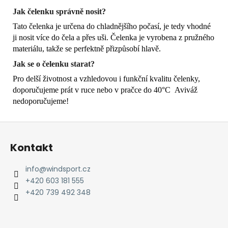
Jak čelenku správně nosit?
Tato čelenka je určena do chladnějšího počasí, je tedy vhodné
ji nosit více do čela a přes uši. Čelenka je vyrobena z pružného
materiálu, takže se perfektně přizpůsobí hlavě.
Jak se o čelenku starat?
Pro delší životnost a vzhledovou i funkční kvalitu čelenky,
doporučujeme prát v ruce nebo v pračce do 40°C Aviváž
nedoporučujeme!
Z
á
Kontakt
p
a
info
@
windsport.cz
t
+420 603 181 555
í
+420 739 492 348