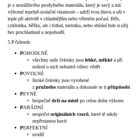
je z nesrážlivého prodyšného materiálu, který je savý a má
výborné tepelně-izolační vlastnosti – udrží tvou hlavu a uši v
teple při aktivitě v chladnějším nebo větrném počasí. Běh,
cyklistika, běžky, ale i fotbal, turistika, nebo sbírání hub si užij
bez prochladnutí a nepohodlí.
5 P čelenek:
P
OHODLNÉ
všechny naše čelenky jsou
lehké, měkké
a při
nošení o nich nebudeš vůbec vědět
P
OVOLNÉ
široké čelenky jsou vyrobené
z
pružného
materiálu a dokonale se ti
přizpůsobí
P
EVNÉ
bezpečně
drží na místě
po celou dobu výkonu
P
ARÁDNÍ
nespočet
originálních vzorů
, které tě nikdy
nepřestanou bavit
P
ERFEKTNÍ
uvidíš