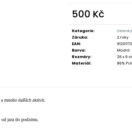
500 Kč
Měrná
cena:
Kategorie
:
čelenky
Záruka
:
2 roky
EAN
:
9120117
Barva
:
Modrá
Rozměry
:
26 x 9 
Materiál
:
86% Pol
 a mnoho dalších aktivit. 
 od jara do podzimu.