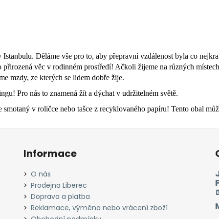
stanbulu. Děláme vše pro to, aby přepravní vzdálenost byla co nejkrat
 to přirozená věc v rodinném prostředí! Ačkoli žijeme na různých místec
tíme mzdy, ze kterých se lidem dobře žije.
tingu! Pro nás to znamená žít a dýchat v udržitelném světě.
otaný v roličce nebo tašce z recyklovaného papíru! Tento obal můžet
Informace
O nás
Prodejna Liberec
Doprava a platba
Reklamace, výměna nebo vrácení zboží
Obchodní podmínky