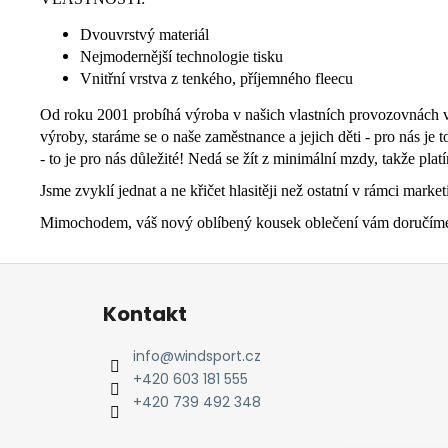
Dvouvrstvý materiál
Nejmodernější technologie tisku
Vnitřní vrstva z tenkého, příjemného fleecu
Od roku 2001 probíhá výroba v našich vlastních provozovnách v I
výroby, staráme se o naše zaměstnance a jejich děti - pro nás je
- to je pro nás důležité! Nedá se žít z minimální mzdy, takže pla
Jsme zvyklí jednat a ne křičet hlasitěji než ostatní v rámci marke
Mimochodem, váš nový oblíbený kousek oblečení vám doručíme sm
Z
á
Kontakt
p
a
info
@
windsport.cz
t
+420 603 181 555
í
+420 739 492 348