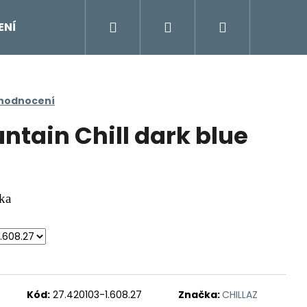
Hledat
Přihlášení
Nákupní
ENÍ
DOPLŇKY
Moje objednávka
Znač
košík
 hodnocení
ntain Chill dark blue
nka
Kód:
27.420103-1.608.27
Značka:
CHILLAZ