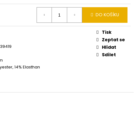
DO KOŠÍKU
Tisk
Zeptat se
339419
Hlídat
Sdílet
cm
yester, 14% Elasthan