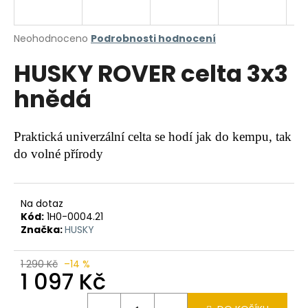
a
j
Průměrné
Neohodnoceno
Podrobnosti hodnocení
í
hodnocení
HUSKY ROVER celta 3x3
produktu
t
je
?
hnědá
0,0
z
5
hvězdiček.
Praktická univerzální celta se hodí jak do kempu, tak
do volné přírody
HLEDAT
Na dotaz
Kód:
1H0-0004.21
D
Značka:
HUSKY
o
p
o
1 290 Kč
–14 %
1 097 Kč
r
u
Měrná