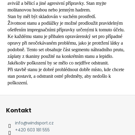
aviváž a bělicí a jiné agresivní přípravky. Stan myjte
molitanovou houbou nebo jemným hadrem.
Stan by měl být skladován v suchém prostředí.
Životnost stanu a podlážky je možné prodloužit pravidelným
ošetřením impregnačními přípravky určenými k tomuto účelu.
Ke každému stanu je přibalen opravárenský set pro případné
opravy při neočekávaném problému, jako je protržení látky a
podobně. Tento set obsahuje část segmentu náhradního prutu,
záplaty z tkaniny použité na konkrétním stanu a lepidlo.
Jakékoliv poškození by se mělo co nejdříve odstranit.
Při stavbě stanu je dobré prohlédnout dobře místo, kde chcete
stan postavit, a odstranit ostré předměty, aby nedošlo k
poškození.
Z
á
Kontakt
p
a
info
@
windsport.cz
t
+420 603 181 555