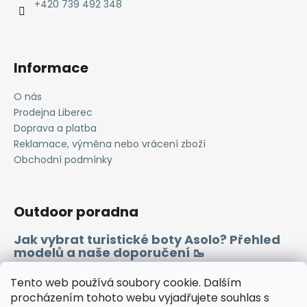
í
+420 739 492 348
Informace
O nás
Prodejna Liberec
Doprava a platba
Reklamace, výměna nebo vrácení zboží
Obchodní podmínky
Outdoor poradna
Jak vybrat turistické boty Asolo? Přehled
modelů a naše doporučení 🥾
Merino vlna 🐏
Tento web používá soubory cookie. Dalším
procházením tohoto webu vyjadřujete souhlas s