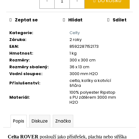
č
DO KOŠÍKU
cena:
u
j
Zeptat se
Hlídat
Sdílet
e
m
Kategorie
:
Celty
e
Záruka
:
2 roky
EAN
:
8592287152173
Hmotnost
:
1 kg
Rozměry
:
300 x 300 cm
Rozměry sbalený
:
36 x 13 cm
Vodní sloupec
:
3000 mm H2O
celta, kolíky a kotvící
Příslušenství
:
šňůra
100% polyester Ripstop
Materiál
:
s PU zátěrem 3000 mm
H2O
Popis
Diskuze
Značka
Celta ROVER
poslouží jako přístřešek, plachta nebo stříška