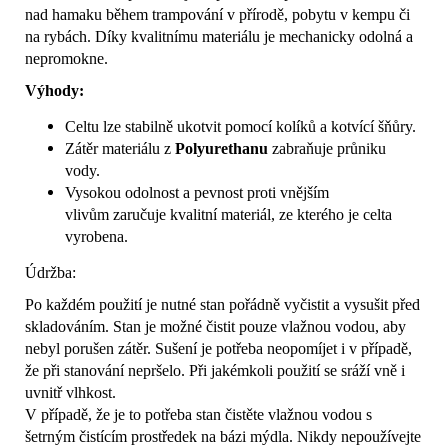
nad hamaku během trampování v přírodě, pobytu v kempu či
na rybách. Díky kvalitnímu materiálu je mechanicky odolná a
nepromokne.
Výhody:
Celtu lze stabilně ukotvit pomocí kolíků a kotvící šňůry.
Zátěr materiálu z
Polyurethanu
zabraňuje průniku
vody.
Vysokou odolnost a pevnost proti vnějším
vlivům zaručuje kvalitní materiál, ze kterého je celta
vyrobena.
Údržba:
Po každém použití je nutné stan pořádně vyčistit a vysušit před
skladováním. Stan je možné čistit pouze vlažnou vodou, aby
nebyl porušen zátěr. Sušení je potřeba neopomíjet i v případě,
že při stanování nepršelo. Při jakémkoli použití se sráží vně i
uvnitř vlhkost.
V případě, že je to potřeba stan čistěte vlažnou vodou s
šetrným čistícím prostředek na bázi mýdla. Nikdy nepoužívejte