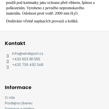
použít pod karimatky jako ochranu před vlhkem, špínou a
poškozením. Vyrobeno z pevného nepromokavého
materiálu. Odolnost proti vodě: 2000 mm H
O.
2
Dodáváno včetně napínacích provazů a kolíků.
Z
á
Kontakt
p
a
info
@
windsport.cz
t
+420 603 181 555
í
+420 739 492 348
Informace
O nás
Prodejna Liberec
Doprava a platba