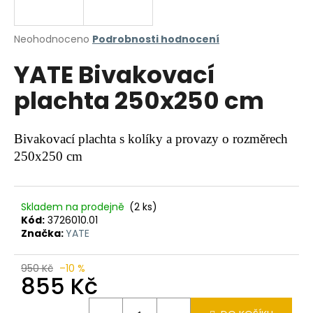
a
j
Průměrné
Neohodnoceno
Podrobnosti hodnocení
í
hodnocení
YATE Bivakovací
produktu
t
je
?
plachta 250x250 cm
0,0
z
5
hvězdiček.
Bivakovací plachta s kolíky a provazy o rozměrech
250x250 cm
HLEDAT
Skladem na prodejně
(2 ks)
Kód:
3726010.01
D
Značka:
YATE
o
p
o
950 Kč
–10 %
855 Kč
r
u
Měrná