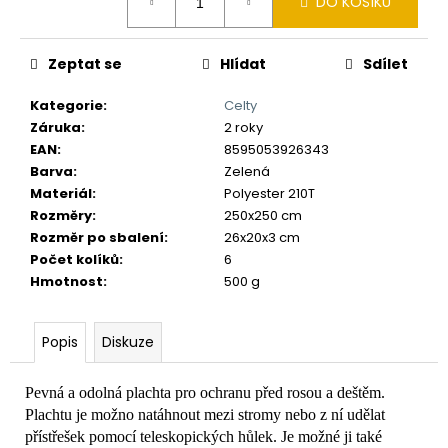
č
DO KOŠÍKU
cena:
u
j
Zeptat se
Hlídat
Sdílet
e
m
Kategorie
:
Celty
e
Záruka
:
2 roky
EAN
:
8595053926343
Barva
:
Zelená
Materiál
:
Polyester 210T
Rozměry
:
250x250 cm
Rozměr po sbalení
:
26x20x3 cm
Počet kolíků
:
6
Hmotnost
:
500 g
Popis
Diskuze
Pevná a odolná plachta pro ochranu před rosou a deštěm.
Plachtu je možno natáhnout mezi stromy nebo z ní udělat
přístřešek pomocí teleskopických hůlek. Je možné ji také